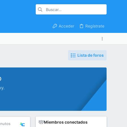
Acceder
Regístrate
Lista de foros
o
oy.
Miembros conectados
inutos