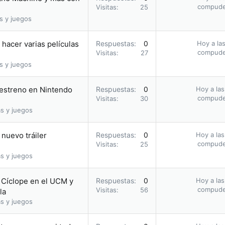
compud
Visitas
25
s y juegos
hacer varias películas
Respuestas
0
Hoy a las
compud
Visitas
27
s y juegos
u estreno en Nintendo
Respuestas
0
Hoy a las
compud
Visitas
30
s y juegos
nuevo tráiler
Respuestas
0
Hoy a las
compud
Visitas
25
s y juegos
o Cíclope en el UCM y
Respuestas
0
Hoy a las
compud
Visitas
56
la
s y juegos