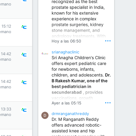
recognized as the best
emano
prostate specialist in India,
known for his extensive
experience in complex
prostate surgeries, kidney
 15:12
stone management, and
emano
andrology treatments. With
•••
Hoy a las 06:50
years of surgical practice and
a strong focus on minimally
srianaghaclinic
invasive and robotic
 14:42
Sri Anagha Children's Clinic
techniques.
emano
offers expert pediatric care
for newborns, infants,
children, and adolescents.
Dr.
Best Urologist in Vijayawada | Urology Specialist in Vijayawada
B Rakesh Kumar, one of the
 14:42
Dr. A. V. Krishna Kishore,
best pediatrician in
emano
the Best Urologist...
secunderabad
, provides
vaccinations, growth
www.drkrishnakishore.com
•••
Ayer a las 05:15
monitoring, newborn care,
 13:33
treatment for childhood
drmranganathreddy
emano
illnesses, nutrition guidance,
Dr. M Ranganath Reddy
and preventive healthcare in
offers advanced robotic-
a child-friendly environment.
assisted knee and hip