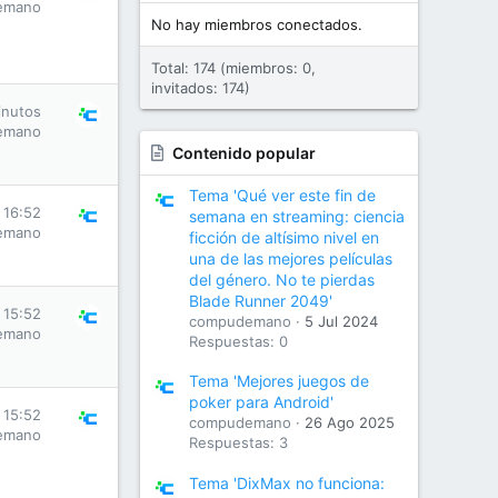
emano
No hay miembros conectados.
Total: 174 (miembros: 0,
invitados: 174)
inutos
emano
Contenido popular
Tema 'Qué ver este fin de
 16:52
semana en streaming: ciencia
emano
ficción de altísimo nivel en
una de las mejores películas
del género. No te pierdas
Blade Runner 2049'
 15:52
compudemano
5 Jul 2024
emano
Respuestas: 0
Tema 'Mejores juegos de
poker para Android'
 15:52
compudemano
26 Ago 2025
emano
Respuestas: 3
Tema 'DixMax no funciona: