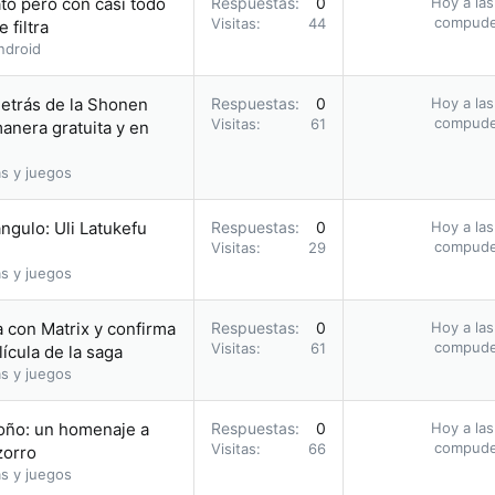
to pero con casi todo
Respuestas
0
Hoy a las
compud
Visitas
44
 filtra
ndroid
etrás de la Shonen
Respuestas
0
Hoy a las
compud
Visitas
61
nera gratuita y en
s y juegos
ángulo: Uli Latukefu
Respuestas
0
Hoy a las
compud
Visitas
29
s y juegos
la con Matrix y confirma
Respuestas
0
Hoy a las
compud
Visitas
61
ícula de la saga
s y juegos
toño: un homenaje a
Respuestas
0
Hoy a las
compud
Visitas
66
zorro
s y juegos