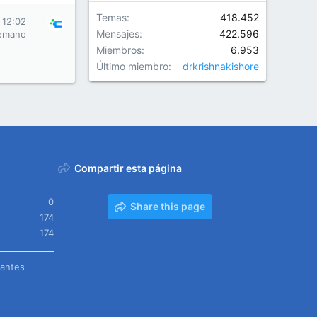
Temas
418.452
 12:02
Mensajes
422.596
emano
Miembros
6.953
Último miembro
drkrishnakishore
Compartir esta página
0
Share this page
174
174
tantes