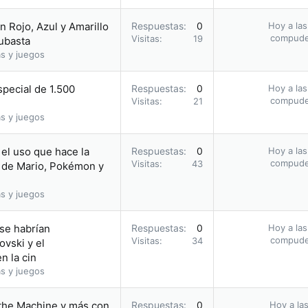
 Rojo, Azul y Amarillo
Respuestas
0
Hoy a las
compud
Visitas
19
subasta
s y juegos
pecial de 1.500
Respuestas
0
Hoy a las
compud
Visitas
21
s y juegos
el uso que hace la
Respuestas
0
Hoy a las
compud
Visitas
43
 de Mario, Pokémon y
s y juegos
 se habrían
Respuestas
0
Hoy a las
compud
Visitas
34
vski y el
n la cin
s y juegos
 the Machine y más con
Respuestas
0
Hoy a las