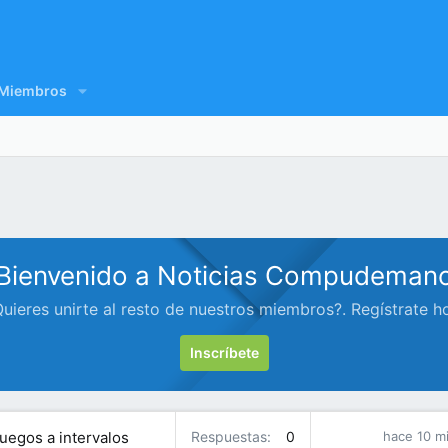
Miembros
Bienvenido a Noticias Compudeman
uieres unirte al resto de nuestros miembros?. Regístrate h
Inscríbete
uegos a intervalos
Respuestas
0
hace 10 m