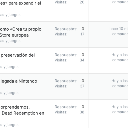
compud
Visitas
20
les» para expandir el
as y juegos
romo «Crea tu propio
Respuestas
0
hace 10 m
compud
Visitas
17
 Store europea
as y juegos
a preservación del
Respuestas
0
Hoy a las
compud
Visitas
34
s y juegos
 llegada a Nintendo
Respuestas
0
Hoy a las
compud
Visitas
37
s y juegos
 sorprendernos.
Respuestas
0
Hoy a las
compud
Visitas
38
ed Dead Redemption en
s y juegos