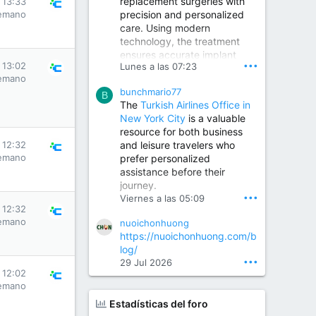
replacement surgeries with
 13:33
precision and personalized
emano
Children Hospital in Secunderabad | Best Pediatrician in Hyderabad | Neonatologist in Medchal
care. Using modern
Our pediatrician and
technology, the treatment
Neonatologist team at...
ensures accurate implant
www.srianaghaclinic.com
•••
 13:02
Lunes a las 07:23
placement, reduced pain,
emano
quicker recovery, and
bunchmario77
improved joint function,
B
The
Turkish Airlines Office in
helping patients return to an
New York City
is a valuable
active and comfortable
resource for both business
lifestyle.
and leisure travelers who
 12:32
emano
prefer personalized
assistance before their
Orthopedic Surgeon in Kondapur | Best Orthopedic Doctor in Kondapur | Dr. M. Ranganath Reddy
journey.
Consult Dr. M. Ranganath
•••
Viernes a las 05:09
Reddy, the best...
 12:32
emano
nuoichonhuong
www.drranganathreddy.co
https://nuoichonhuong.com/b
m
log/
•••
29 Jul 2026
 12:02
emano
Estadísticas del foro