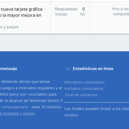
nueva tarjeta gráfica
Respuestas
0
Hoy a las
compud
Visitas
63
o la mayor mejora en
s y juegos
 mensaje
Estadísticas en línea
Nintendo afirma que lanzar
Miembros conectados
 juegos a intervalos regulares y el
Invitados conectados
third party son «cruciales» para
Total de visitantes
ir el alcance de Nintendo Switch 2
o: compudemano
hace 10 minutos
Los totales pueden incluir a los visi
e consolas y juegos
ocultos.