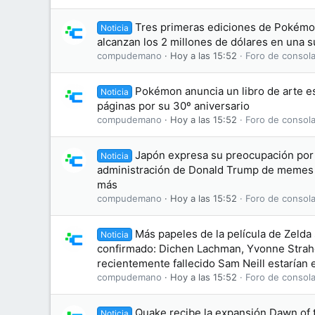
Tres primeras ediciones de Pokémon
Noticia
alcanzan los 2 millones de dólares en una 
compudemano
Hoy a las 15:52
Foro de consola
Pokémon anuncia un libro de arte es
Noticia
páginas por su 30º aniversario
compudemano
Hoy a las 15:52
Foro de consola
Japón expresa su preocupación por 
Noticia
administración de Donald Trump de memes
más
compudemano
Hoy a las 15:52
Foro de consola
Más papeles de la película de Zelda
Noticia
confirmado: Dichen Lachman, Yvonne Straho
recientemente fallecido Sam Neill estarían e
compudemano
Hoy a las 15:52
Foro de consola
Quake recibe la expansión Dawn of
Noticia