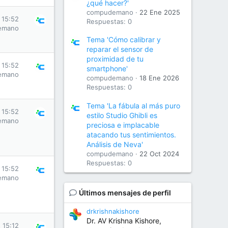
¿qué hacer?'
compudemano
22 Ene 2025
 15:52
Respuestas: 0
emano
Tema 'Cómo calibrar y
reparar el sensor de
proximidad de tu
 15:52
smartphone'
emano
compudemano
18 Ene 2026
Respuestas: 0
Tema 'La fábula al más puro
 15:52
estilo Studio Ghibli es
emano
preciosa e implacable
atacando tus sentimientos.
Análisis de Neva'
compudemano
22 Oct 2024
Respuestas: 0
 15:52
emano
Últimos mensajes de perfil
drkrishnakishore
Dr. AV Krishna Kishore,
 15:12