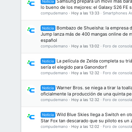
Samsung prepara un móvil más bara
Noticia
lo bueno de los mejores: el Galaxy S26 FE se
compudemano
Hoy a las 13:33
Smartphones A
Bombazo de Shueisha: la empresa d
Noticia
Jump lanza más de 400 mangas online de ma
español
compudemano
Hoy a las 13:02
Foro de consola
La película de Zelda completa su tri
Noticia
sería el elegido para Ganondorf
compudemano
Hoy a las 12:32
Foro de consola
Warner Bros. se niega a tirar la toal
Noticia
oficialmente la producción de una quinta pel
compudemano
Hoy a las 12:32
Foro de consola
Wild Blue Skies llega a Switch en o
Noticia
Star Fox tan descarado que su piloto es un 
compudemano
Hoy a las 12:02
Foro de consola