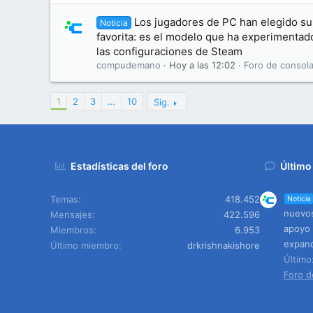
Los jugadores de PC han elegido su 
Noticia
favorita: es el modelo que ha experimentad
las configuraciones de Steam
compudemano
Hoy a las 12:02
Foro de consola
1
2
3
…
10
Sig.
Estadísticas del foro
Último
Temas
418.452
Noticia
nuevos
Mensajes
422.596
apoyo 
Miembros
6.953
expand
Último miembro
drkrishnakishore
Últim
Foro d