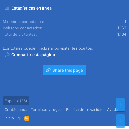
Estadísticas en línea
Miembros conectados
1
Invitados conectados
1.163
Total de visitantes
1.164
Los totales pueden incluir a los visitantes ocultos.
Compartir esta página
Share this page
Español (ES)
Arr
Contáctanos
Términos y reglas
Política de privacidad
Ayuda
Inicio
R
Pie
S
S