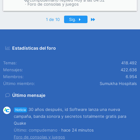
compudemano
Hoy a las 04:52
Foro de consolas y juegos
Último
1 de 10
Sig.
Estadísticas del foro
Temas
418.492
Mensajes
422.636
Miembros
6.954
Último miembro
Sumukha Hospitals
Último mensaje
30 años después, id Software lanza una nueva
Noticia
campaña, banda sonora y secretos totalmente gratis para
Quake
Último: compudemano
hace 24 minutos
Foro de consolas y juegos