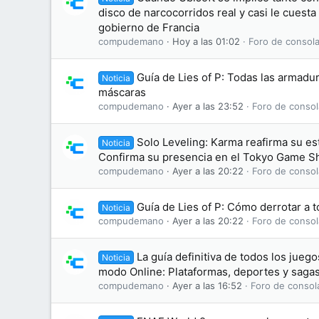
disco de narcocorridos real y casi le cuesta
gobierno de Francia
compudemano
Hoy a las 01:02
Foro de consola
Guía de Lies of P: Todas las armadu
Noticia
máscaras
compudemano
Ayer a las 23:52
Foro de consol
Solo Leveling: Karma reafirma su e
Noticia
Confirma su presencia en el Tokyo Game 
compudemano
Ayer a las 20:22
Foro de consol
Guía de Lies of P: Cómo derrotar a t
Noticia
compudemano
Ayer a las 20:22
Foro de consol
La guía definitiva de todos los jue
Noticia
modo Online: Plataformas, deportes y saga
compudemano
Ayer a las 16:52
Foro de consol