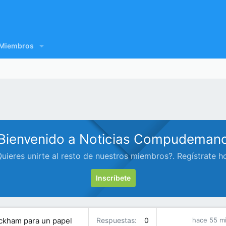
Miembros
Bienvenido a Noticias Compudeman
uieres unirte al resto de nuestros miembros?. Regístrate h
Inscríbete
Peckham para un papel
Respuestas
0
hace 55 m