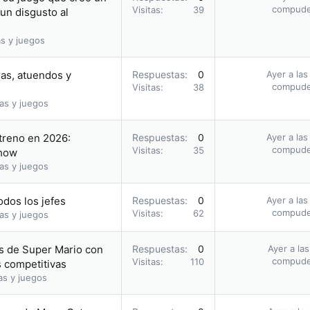
compud
Visitas
39
 un disgusto al
s y juegos
ras, atuendos y
Respuestas
0
Ayer a las
compud
Visitas
38
as y juegos
streno en 2026:
Respuestas
0
Ayer a las
compud
Visitas
35
Show
as y juegos
odos los jefes
Respuestas
0
Ayer a las
compud
Visitas
62
as y juegos
gos de Super Mario con
Respuestas
0
Ayer a la
compud
Visitas
110
s competitivas
as y juegos