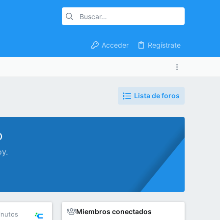
Acceder
Regístrate
Lista de foros
o
oy.
Miembros conectados
inutos