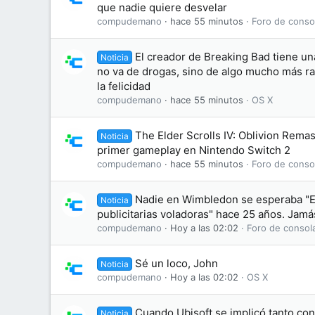
que nadie quiere desvelar
compudemano
hace 55 minutos
Foro de conso
El creador de Breaking Bad tiene un
Noticia
no va de drogas, sino de algo mucho más ra
la felicidad
compudemano
hace 55 minutos
OS X
The Elder Scrolls IV: Oblivion Rema
Noticia
primer gameplay en Nintendo Switch 2
compudemano
hace 55 minutos
Foro de conso
Nadie en Wimbledon se esperaba "El
Noticia
publicitarias voladoras" hace 25 años. Jamás
compudemano
Hoy a las 02:02
Foro de consol
Sé un loco, John
Noticia
compudemano
Hoy a las 02:02
OS X
Cuando Ubisoft se implicó tanto co
Noticia