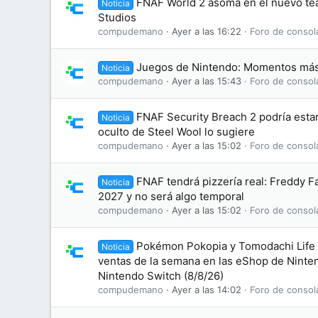
FNAF World 2 asoma en el nuevo te
Noticia
Studios
compudemano
Ayer a las 16:22
Foro de consol
Juegos de Nintendo: Momentos más
Noticia
compudemano
Ayer a las 15:43
Foro de consol
FNAF Security Breach 2 podría esta
Noticia
oculto de Steel Wool lo sugiere
compudemano
Ayer a las 15:02
Foro de consol
FNAF tendrá pizzería real: Freddy F
Noticia
2027 y no será algo temporal
compudemano
Ayer a las 15:02
Foro de consol
Pokémon Pokopia y Tomodachi Life l
Noticia
ventas de la semana en las eShop de Ninte
Nintendo Switch (8/8/26)
compudemano
Ayer a las 14:02
Foro de consol