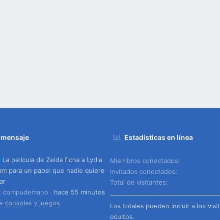
 mensaje
Estadísticas en línea
La película de Zelda ficha a Lydia
Miembros conectados
m para un papel que nadie quiere
Invitados conectados
ar
Total de visitantes
o: compudemano
hace 55 minutos
e consolas y juegos
Los totales pueden incluir a los visi
ocultos.