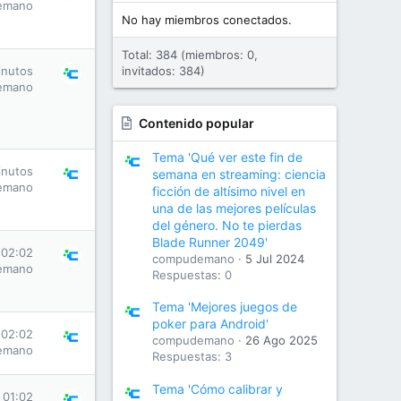
emano
No hay miembros conectados.
Total: 384 (miembros: 0,
inutos
invitados: 384)
emano
Contenido popular
Tema 'Qué ver este fin de
inutos
semana en streaming: ciencia
emano
ficción de altísimo nivel en
una de las mejores películas
del género. No te pierdas
Blade Runner 2049'
 02:02
compudemano
5 Jul 2024
emano
Respuestas: 0
Tema 'Mejores juegos de
poker para Android'
 02:02
compudemano
26 Ago 2025
emano
Respuestas: 3
Tema 'Cómo calibrar y
 01:02