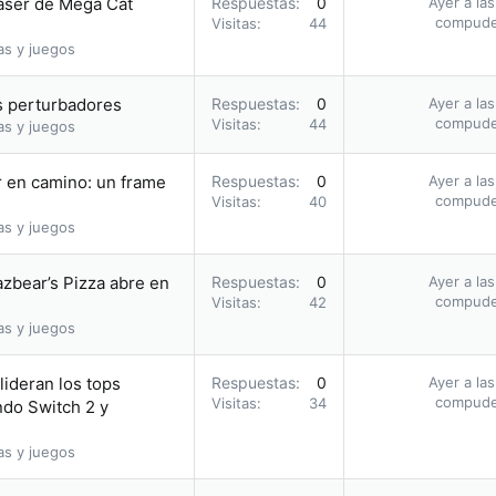
aser de Mega Cat
Respuestas
0
Ayer a la
compud
Visitas
44
as y juegos
 perturbadores
Respuestas
0
Ayer a la
compud
Visitas
44
as y juegos
r en camino: un frame
Respuestas
0
Ayer a la
compud
Visitas
40
as y juegos
azbear’s Pizza abre en
Respuestas
0
Ayer a la
compud
Visitas
42
as y juegos
ideran los tops
Respuestas
0
Ayer a la
compud
Visitas
34
ndo Switch 2 y
as y juegos