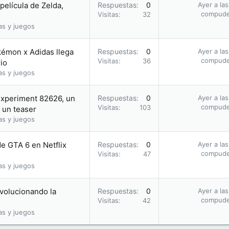
película de Zelda,
Respuestas
0
Ayer a la
compud
Visitas
32
as y juegos
kémon x Adidas llega
Respuestas
0
Ayer a la
compud
Visitas
36
io
as y juegos
Experiment 82626, un
Respuestas
0
Ayer a la
compud
Visitas
103
 un teaser
as y juegos
de GTA 6 en Netflix
Respuestas
0
Ayer a la
compud
Visitas
47
as y juegos
evolucionando la
Respuestas
0
Ayer a la
compud
Visitas
42
as y juegos