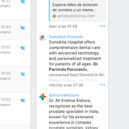
s 16:22
Explora miles de botones
emano
de sonidos y un meme...
sonidosbotones.com
•••
Ayer a las 01:58
s 15:43
emano
Sumukha Hospitals
Sumukha Hospital offers
s 15:02
comprehensive dental care
emano
with advanced technology
and personalized treatment
for patients of all ages.
Dr.
Parimala Paravastu,
s 15:02
renowned best Dentist in Sri
emano
Nagar Colony
, provides
•••
Viernes a las 07:44
expert care for tooth pain,
gum disease, root canal
drkrishnakishore
treatment, dental implants,
s 14:02
Dr. AV Krishna Kishore,
smile designing, cosmetic
emano
recognized as the best
dentistry.
prostate specialist in India,
known for his extensive
experience in complex
Sumukha Hospital | Ear, Nose & Throat, Dental & Maxillofacial Surgery Center
prostate surgeries, kidney