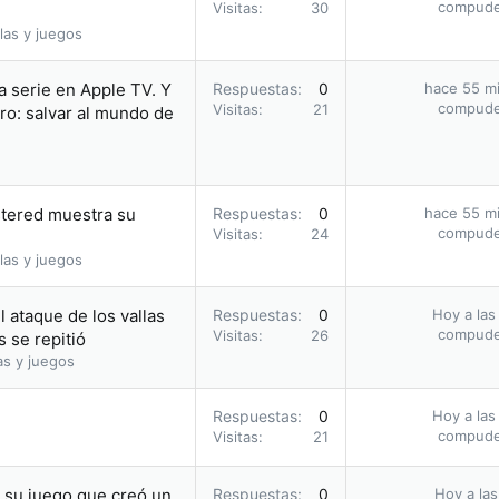
compud
Visitas
30
las y juegos
a serie en Apple TV. Y
Respuestas
0
hace 55 m
compud
Visitas
21
ro: salvar al mundo de
stered muestra su
Respuestas
0
hace 55 m
compud
Visitas
24
las y juegos
 ataque de los vallas
Respuestas
0
Hoy a las
compud
Visitas
26
 se repitió
as y juegos
Respuestas
0
Hoy a las
compud
Visitas
21
n su juego que creó un
Respuestas
0
Hoy a las