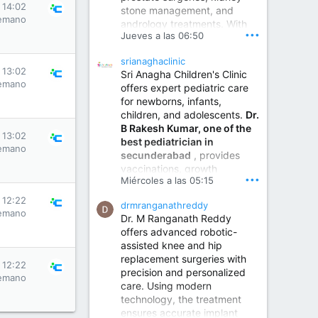
s 14:02
stone management, and
www.sumukhahospitals.co
emano
andrology treatments. With
m
•••
Jueves a las 06:50
years of surgical practice and
a strong focus on minimally
srianaghaclinic
invasive and robotic
s 13:02
Sri Anagha Children's Clinic
techniques.
emano
offers expert pediatric care
for newborns, infants,
children, and adolescents.
Dr.
Best Urologist in Vijayawada | Urology Specialist in Vijayawada
B Rakesh Kumar, one of the
Dr. A. V. Krishna Kishore,
s 13:02
best pediatrician in
the Best Urologist...
emano
secunderabad
, provides
vaccinations, growth
www.drkrishnakishore.com
•••
Miércoles a las 05:15
monitoring, newborn care,
treatment for childhood
s 12:22
drmranganathreddy
illnesses, nutrition guidance,
emano
Dr. M Ranganath Reddy
and preventive healthcare in
offers advanced robotic-
a child-friendly environment.
assisted knee and hip
replacement surgeries with
s 12:22
precision and personalized
Children Hospital in Secunderabad | Best Pediatrician in Hyderabad | Neonatologist in Medchal
emano
care. Using modern
Our pediatrician and
technology, the treatment
Neonatologist team at...
ensures accurate implant
www.srianaghaclinic.com