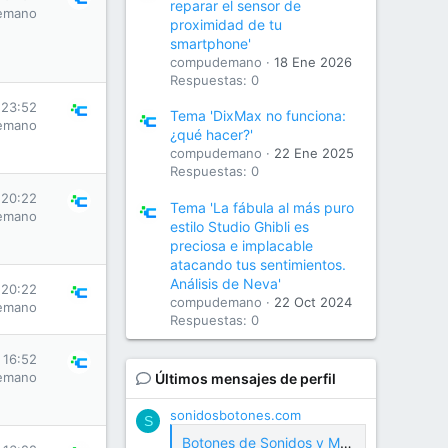
reparar el sensor de
emano
proximidad de tu
smartphone'
compudemano
18 Ene 2026
Respuestas: 0
 23:52
Tema 'DixMax no funciona:
emano
¿qué hacer?'
compudemano
22 Ene 2025
Respuestas: 0
 20:22
Tema 'La fábula al más puro
emano
estilo Studio Ghibli es
preciosa e implacable
atacando tus sentimientos.
Análisis de Neva'
 20:22
compudemano
22 Oct 2024
emano
Respuestas: 0
s 16:52
emano
Últimos mensajes de perfil
sonidosbotones.com
S
Botones de Sonidos y Meme Soundboard Gratis