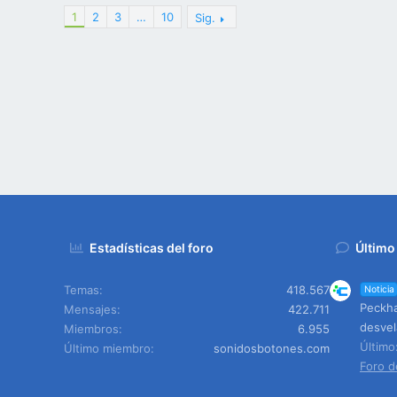
1
2
3
…
10
Sig.
Estadísticas del foro
Último
Temas
418.567
Noticia
Peckha
Mensajes
422.711
desvel
Miembros
6.955
Últim
Último miembro
sonidosbotones.com
Foro d