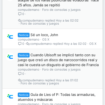
ataque de los vallas publicitarias voladoras" hace
25 años. Jamás se repitió
compudemano
Foro de consolas y juegos
0
compudemano
Hoy a las 02:02
Foro de consolas y juegos
Sé un loco, John
Noticia
compudemano
OS X
compudemano
Hoy a las 02:02
OS X
0
Cuando Ubisoft se implicó tanto con su
Noticia
juego que creó un disco de narcocorridos real y
casi le cuesta un disgusto al gobierno de Francia
compudemano
Foro de consolas y juegos
0
compudemano
Hoy a las 01:02
Foro de consolas y juegos
Guía de Lies of P: Todas las armaduras,
Noticia
atuendos y máscaras
compudemano
Foro de consolas y juegos