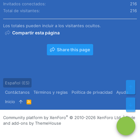
Invitados conectados
216
Total de visitantes
216
Los totales pueden incluir a los visitantes ocultos.
Compartir esta página
Share this page
Español (ES)
Arr
Contáctanos
Términos y reglas
Política de privacidad
Ayuda
Inicio
R
Pie
S
S
®
Community platform by XenForo
© 2010-2026 XenForo Ltd.
|
Style
and add-ons by ThemeHouse