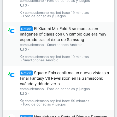
compudemano
Foro de consolas y juegos
0
compudemano
hace 19 minutos
Foro de consolas y juegos
El Xiaomi Mix Fold 5 se muestra en
Noticia
imágenes oficiales con un cambio que era muy
esperado tras el éxito de Samsung
compudemano
Smartphones Android
0
compudemano
hace 19 minutos
Smartphones Android
Square Enix confirma un nuevo vistazo a
Noticia
Final Fantasy VII Revelation en la Gamescom:
cuándo y dónde verlo
compudemano
Foro de consolas y juegos
0
compudemano
hace 59 minutos
Foro de consolas y juegos
Nos deben un State of Play de Phantom