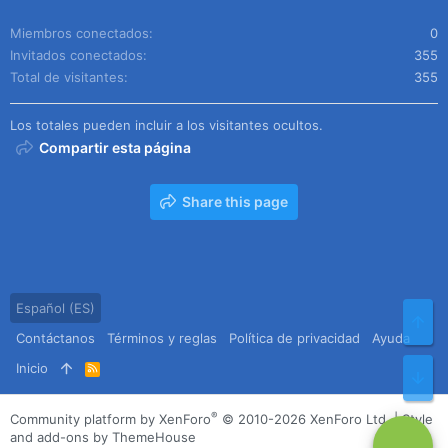
Miembros conectados
0
Invitados conectados
355
Total de visitantes
355
Los totales pueden incluir a los visitantes ocultos.
Compartir esta página
Share this page
Español (ES)
Arr
Contáctanos
Términos y reglas
Política de privacidad
Ayuda
Inicio
R
Pie
S
S
®
Community platform by XenForo
© 2010-2026 XenForo Ltd.
|
Style
and add-ons by ThemeHouse