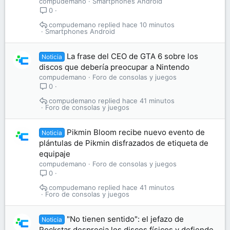
compudemano
Smartphones Android
0
compudemano
hace 10 minutos
Smartphones Android
La frase del CEO de GTA 6 sobre los
Noticia
discos que debería preocupar a Nintendo
compudemano
Foro de consolas y juegos
0
compudemano
hace 41 minutos
Foro de consolas y juegos
Pikmin Bloom recibe nuevo evento de
Noticia
plántulas de Pikmin disfrazados de etiqueta de
equipaje
compudemano
Foro de consolas y juegos
0
compudemano
hace 41 minutos
Foro de consolas y juegos
"No tienen sentido": el jefazo de
Noticia
Rockstar desprecia los discos físicos y defiende