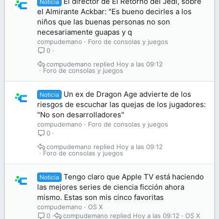
El director de El Retorno del Jedi, sobre
Noticia
el Almirante Ackbar: "Es bueno decirles a los
niños que las buenas personas no son
necesariamente guapas y q
compudemano
Foro de consolas y juegos
0
compudemano
Hoy a las 09:12
Foro de consolas y juegos
Un ex de Dragon Age advierte de los
Noticia
riesgos de escuchar las quejas de los jugadores:
"No son desarrolladores"
compudemano
Foro de consolas y juegos
0
compudemano
Hoy a las 09:12
Foro de consolas y juegos
Tengo claro que Apple TV está haciendo
Noticia
las mejores series de ciencia ficción ahora
mismo. Estas son mis cinco favoritas
compudemano
OS X
compudemano
Hoy a las 09:12
OS X
0