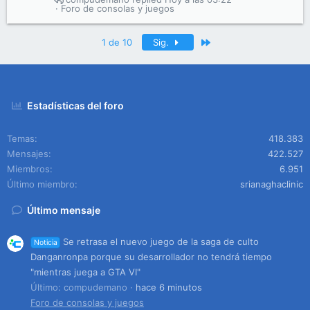
Foro de consolas y juegos
Último
1 de 10
Sig.
Estadísticas del foro
Temas
418.383
Mensajes
422.527
Miembros
6.951
Último miembro
srianaghaclinic
Último mensaje
Se retrasa el nuevo juego de la saga de culto
Noticia
Danganronpa porque su desarrollador no tendrá tiempo
"mientras juega a GTA VI"
Último: compudemano
hace 6 minutos
Foro de consolas y juegos