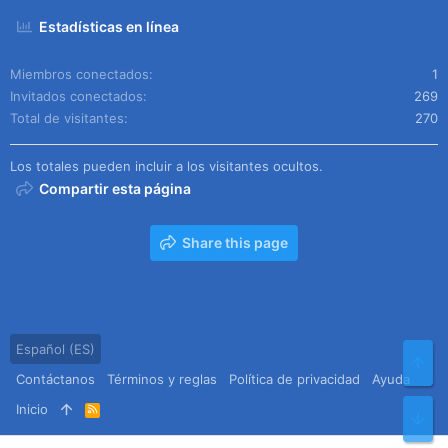
Estadísticas en línea
Miembros conectados
1
Invitados conectados
269
Total de visitantes
270
Los totales pueden incluir a los visitantes ocultos.
Compartir esta página
Share this page
Español (ES)
Arr
Contáctanos
Términos y reglas
Política de privacidad
Ayuda
Inicio
R
Pie
S
S