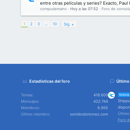
entre otras películas y series? Exacto, Pau
compudemano
Hoy a las 07:52
Foro de consol
1
2
3
…
10
Sig.
Estadísticas del foro
Último
Temas
418.600
Noticia
Shippu
Mensajes
422.744
dispon
Miembros
6.955
Últim
Último miembro
sonidosbotones.com
Foro d