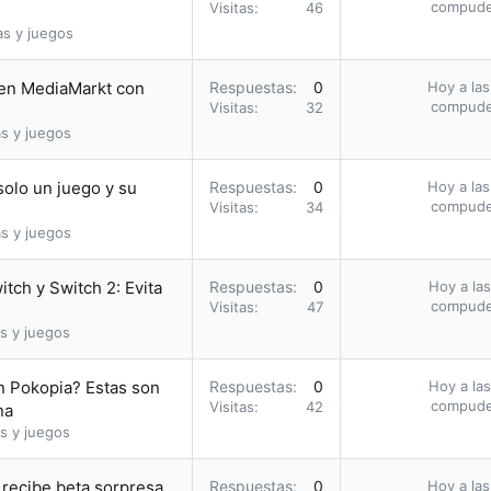
compud
Visitas
46
as y juegos
 en MediaMarkt con
Respuestas
0
Hoy a las
compud
Visitas
32
s y juegos
solo un juego y su
Respuestas
0
Hoy a las
compud
Visitas
34
s y juegos
tch y Switch 2: Evita
Respuestas
0
Hoy a las
compud
Visitas
47
s y juegos
 Pokopia? Estas son
Respuestas
0
Hoy a las
compud
Visitas
42
na
s y juegos
 recibe beta sorpresa
Respuestas
0
Hoy a las