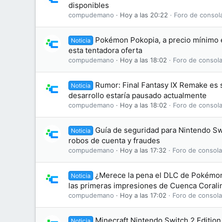
disponibles
compudemano
Hoy a las 20:22
Foro de consol
Pokémon Pokopia, a precio mínimo
Noticia
esta tentadora oferta
compudemano
Hoy a las 18:02
Foro de consola
Rumor: Final Fantasy IX Remake es 
Noticia
desarrollo estaría pausado actualmente
compudemano
Hoy a las 18:02
Foro de consola
Guía de seguridad para Nintendo Swi
Noticia
robos de cuenta y fraudes
compudemano
Hoy a las 17:32
Foro de consola
¿Merece la pena el DLC de Pokémon
Noticia
las primeras impresiones de Cuenca Corali
compudemano
Hoy a las 17:02
Foro de consola
Minecraft Nintendo Switch 2 Edition
Noticia