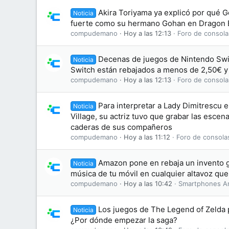
Akira Toriyama ya explicó por qué G
Noticia
fuerte como su hermano Gohan en Dragon B
compudemano
Hoy a las 12:13
Foro de consola
Decenas de juegos de Nintendo Swi
Noticia
Switch están rebajados a menos de 2,50€ y
compudemano
Hoy a las 12:13
Foro de consola
Para interpretar a Lady Dimitrescu e
Noticia
Village, su actriz tuvo que grabar las escen
caderas de sus compañeros
compudemano
Hoy a las 11:12
Foro de consola
Amazon pone en rebaja un invento g
Noticia
música de tu móvil en cualquier altavoz que
compudemano
Hoy a las 10:42
Smartphones A
Los juegos de The Legend of Zelda p
Noticia
¿Por dónde empezar la saga?