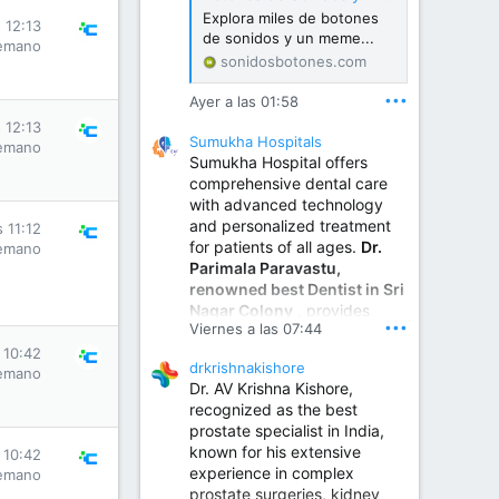
Explora miles de botones
 12:13
de sonidos y un meme...
emano
sonidosbotones.com
•••
Ayer a las 01:58
 12:13
Sumukha Hospitals
emano
Sumukha Hospital offers
comprehensive dental care
with advanced technology
and personalized treatment
s 11:12
for patients of all ages.
Dr.
emano
Parimala Paravastu,
renowned best Dentist in Sri
Nagar Colony
, provides
•••
Viernes a las 07:44
expert care for tooth pain,
gum disease, root canal
 10:42
drkrishnakishore
treatment, dental implants,
emano
Dr. AV Krishna Kishore,
smile designing, cosmetic
recognized as the best
dentistry.
prostate specialist in India,
known for his extensive
 10:42
experience in complex
Sumukha Hospital | Ear, Nose & Throat, Dental & Maxillofacial Surgery Center
emano
prostate surgeries, kidney