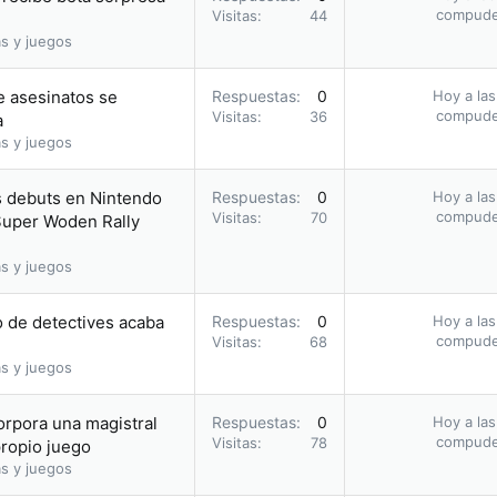
compud
Visitas
44
s y juegos
de asesinatos se
Respuestas
0
Hoy a las
compud
Visitas
36
a
s y juegos
s debuts en Nintendo
Respuestas
0
Hoy a las
compud
Visitas
70
Super Woden Rally
s y juegos
o de detectives acaba
Respuestas
0
Hoy a las
compud
Visitas
68
s y juegos
orpora una magistral
Respuestas
0
Hoy a las
compud
Visitas
78
propio juego
s y juegos