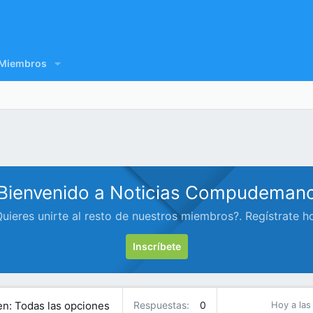
Miembros
Bienvenido a Noticias Compudeman
uieres unirte al resto de nuestros miembros?. Regístrate h
Inscríbete
en: Todas las opciones
Respuestas
0
Hoy a las