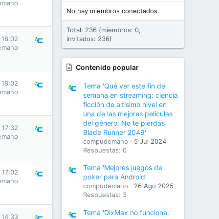
emano
No hay miembros conectados.
Total: 236 (miembros: 0,
 18:02
invitados: 236)
emano
Contenido popular
 18:02
Tema 'Qué ver este fin de
emano
semana en streaming: ciencia
ficción de altísimo nivel en
una de las mejores películas
del género. No te pierdas
 17:32
Blade Runner 2049'
emano
compudemano
5 Jul 2024
Respuestas: 0
Tema 'Mejores juegos de
 17:02
poker para Android'
emano
compudemano
26 Ago 2025
Respuestas: 3
Tema 'DixMax no funciona:
 14:33