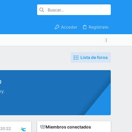
Acceder
Regístrate
Lista de foros
o
oy.
Miembros conectados
 20:22