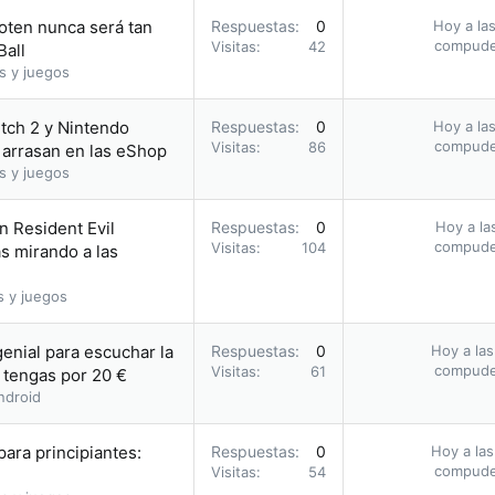
oten nunca será tan
Respuestas
0
Hoy a las
compud
Visitas
42
all
s y juegos
tch 2 y Nintendo
Respuestas
0
Hoy a las
compud
Visitas
86
 arrasan en las eShop
s y juegos
n Resident Evil
Respuestas
0
Hoy a la
compud
Visitas
104
as mirando a las
s y juegos
enial para escuchar la
Respuestas
0
Hoy a las
compud
Visitas
61
 tengas por 20 €
ndroid
ara principiantes:
Respuestas
0
Hoy a las
compud
Visitas
54