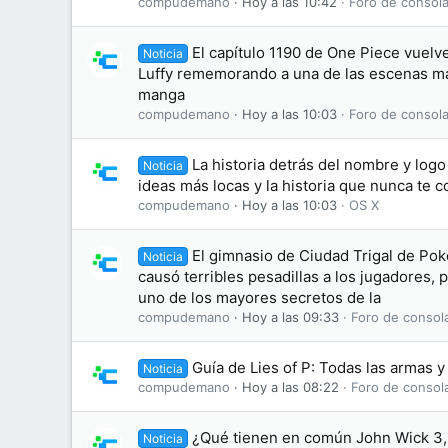
compudemano
Hoy a las 10:42
Foro de consola
El capítulo 1190 de One Piece vuelve
Noticia
Luffy rememorando a una de las escenas má
manga
compudemano
Hoy a las 10:03
Foro de consola
La historia detrás del nombre y logo
Noticia
ideas más locas y la historia que nunca te 
compudemano
Hoy a las 10:03
OS X
El gimnasio de Ciudad Trigal de Po
Noticia
causó terribles pesadillas a los jugadores,
uno de los mayores secretos de la
compudemano
Hoy a las 09:33
Foro de consol
Guía de Lies of P: Todas las armas 
Noticia
compudemano
Hoy a las 08:22
Foro de consol
¿Qué tienen en común John Wick 3,
Noticia