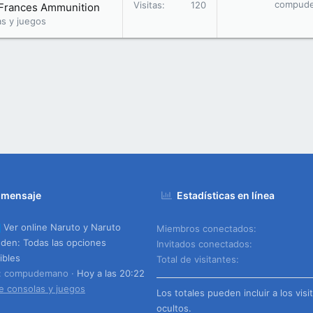
compud
Visitas
120
l Frances Ammunition
as y juegos
 mensaje
Estadísticas en línea
Ver online Naruto y Naruto
Miembros conectados
den: Todas las opciones
Invitados conectados
ibles
Total de visitantes
o: compudemano
Hoy a las 20:22
e consolas y juegos
Los totales pueden incluir a los visi
ocultos.