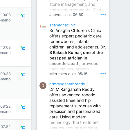
stone management, and
www.sumukhahospitals.co
andrology treatments. With
m
•••
Jueves a las 06:50
 10:03
years of surgical practice and
emano
a strong focus on minimally
srianaghaclinic
invasive and robotic
Sri Anagha Children's Clinic
techniques.
offers expert pediatric care
for newborns, infants,
children, and adolescents.
Dr.
Best Urologist in Vijayawada | Urology Specialist in Vijayawada
 10:03
B Rakesh Kumar, one of the
emano
Dr. A. V. Krishna Kishore,
best pediatrician in
the Best Urologist...
secunderabad
, provides
vaccinations, growth
www.drkrishnakishore.com
•••
Miércoles a las 05:15
 09:33
monitoring, newborn care,
emano
treatment for childhood
drmranganathreddy
illnesses, nutrition guidance,
Dr. M Ranganath Reddy
and preventive healthcare in
offers advanced robotic-
a child-friendly environment.
assisted knee and hip
replacement surgeries with
 08:22
precision and personalized
emano
Children Hospital in Secunderabad | Best Pediatrician in Hyderabad | Neonatologist in Medchal
care. Using modern
Our pediatrician and
technology, the treatment
Neonatologist team at...
 07:52
ensures accurate implant
www.srianaghaclinic.com