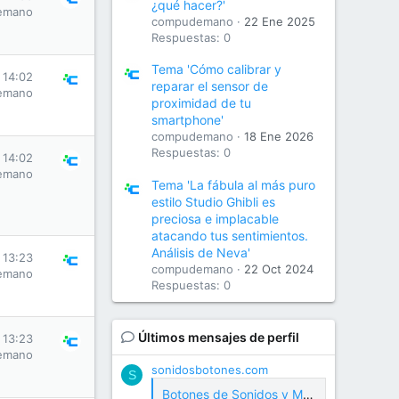
¿qué hacer?'
emano
compudemano
22 Ene 2025
Respuestas: 0
Tema 'Cómo calibrar y
 14:02
reparar el sensor de
emano
proximidad de tu
smartphone'
compudemano
18 Ene 2026
Respuestas: 0
 14:02
emano
Tema 'La fábula al más puro
estilo Studio Ghibli es
preciosa e implacable
atacando tus sentimientos.
Análisis de Neva'
 13:23
compudemano
22 Oct 2024
emano
Respuestas: 0
Últimos mensajes de perfil
 13:23
emano
sonidosbotones.com
S
Botones de Sonidos y Meme Soundboard Gratis