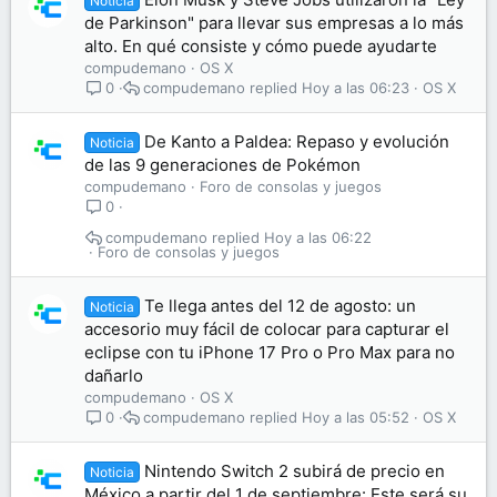
Noticia
de Parkinson" para llevar sus empresas a lo más
alto. En qué consiste y cómo puede ayudarte
compudemano
OS X
compudemano
Hoy a las 06:23
OS X
0
De Kanto a Paldea: Repaso y evolución
Noticia
de las 9 generaciones de Pokémon
compudemano
Foro de consolas y juegos
0
compudemano
Hoy a las 06:22
Foro de consolas y juegos
Te llega antes del 12 de agosto: un
Noticia
accesorio muy fácil de colocar para capturar el
eclipse con tu iPhone 17 Pro o Pro Max para no
dañarlo
compudemano
OS X
compudemano
Hoy a las 05:52
OS X
0
Nintendo Switch 2 subirá de precio en
Noticia
México a partir del 1 de septiembre: Este será su