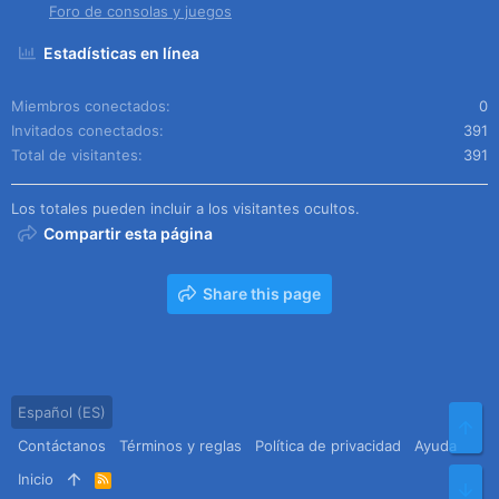
Foro de consolas y juegos
Estadísticas en línea
Miembros conectados
0
Invitados conectados
391
Total de visitantes
391
Los totales pueden incluir a los visitantes ocultos.
Compartir esta página
Share this page
Español (ES)
Arr
Contáctanos
Términos y reglas
Política de privacidad
Ayuda
Inicio
R
Pie
S