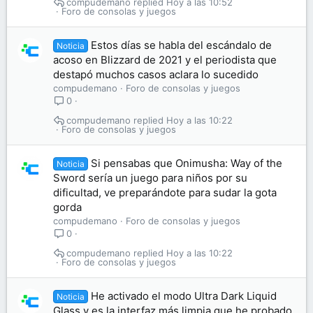
compudemano
Hoy a las 10:52
Foro de consolas y juegos
Estos días se habla del escándalo de
Noticia
acoso en Blizzard de 2021 y el periodista que
destapó muchos casos aclara lo sucedido
compudemano
Foro de consolas y juegos
0
compudemano
Hoy a las 10:22
Foro de consolas y juegos
Si pensabas que Onimusha: Way of the
Noticia
Sword sería un juego para niños por su
dificultad, ve preparándote para sudar la gota
gorda
compudemano
Foro de consolas y juegos
0
compudemano
Hoy a las 10:22
Foro de consolas y juegos
He activado el modo Ultra Dark Liquid
Noticia
Glass y es la interfaz más limpia que he probado