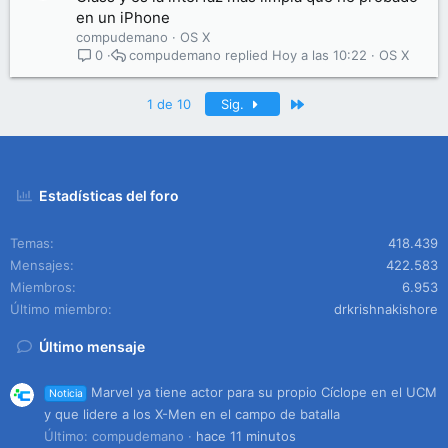
en un iPhone
compudemano
OS X
compudemano
Hoy a las 10:22
OS X
0
Último
1 de 10
Sig.
Estadísticas del foro
Temas
418.439
Mensajes
422.583
Miembros
6.953
Último miembro
drkrishnakishore
Último mensaje
Marvel ya tiene actor para su propio Cíclope en el UCM
Noticia
y que lidere a los X-Men en el campo de batalla
Último: compudemano
hace 11 minutos