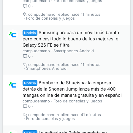
compudemano
Foro de consolas y juegos
0
compudemano
hace 11 minutos
Foro de consolas y juegos
Samsung prepara un móvil más barato
Noticia
pero con casi todo lo bueno de los mejores: el
Galaxy S26 FE se filtra
compudemano
Smartphones Android
0
compudemano
hace 11 minutos
Smartphones Android
Bombazo de Shueisha: la empresa
Noticia
detrás de la Shonen Jump lanza más de 400
mangas online de manera gratuita y en español
compudemano
Foro de consolas y juegos
0
compudemano
hace 41 minutos
Foro de consolas y juegos
La película de Zelda completa su