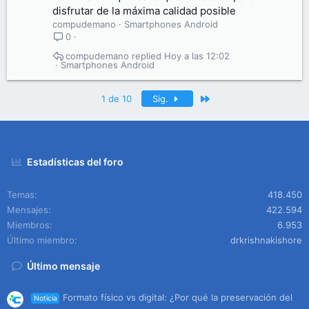
disfrutar de la máxima calidad posible
compudemano
Smartphones Android
0
compudemano
Hoy a las 12:02
Smartphones Android
Último
1 de 10
Sig.
Estadísticas del foro
Temas
418.450
Mensajes
422.594
Miembros
6.953
Último miembro
drkrishnakishore
Último mensaje
Formato físico vs digital: ¿Por qué la preservación del
Noticia