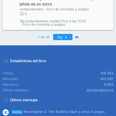
piloto es un zorro
compudemano
Foro de consolas y juegos
0
compudemano
Hoy a las 12:02
Foro de consolas y juegos
Último
1 de 10
Sig.
Estadísticas del foro
Temas
418.453
Mensajes
422.597
Miembros
6.953
Último miembro
drkrishnakishore
Último mensaje
Moonlighter 2: The Endless Vault y otros 6 juegos
Noticia