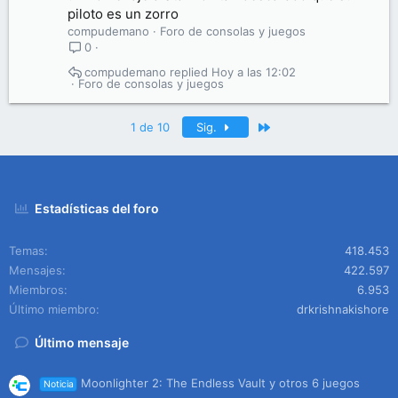
piloto es un zorro
compudemano
Foro de consolas y juegos
0
compudemano
Hoy a las 12:02
Foro de consolas y juegos
Último
1 de 10
Sig.
Estadísticas del foro
Temas
418.453
Mensajes
422.597
Miembros
6.953
Último miembro
drkrishnakishore
Último mensaje
Moonlighter 2: The Endless Vault y otros 6 juegos
Noticia