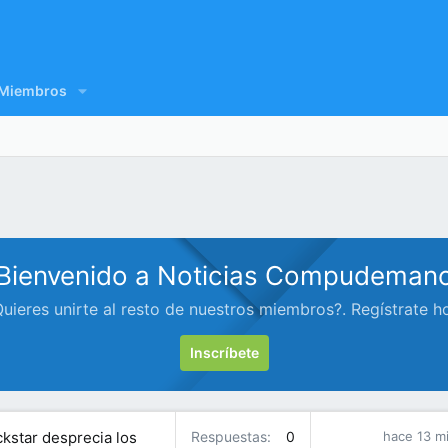
Miembros
Bienvenido a Noticias Compudeman
uieres unirte al resto de nuestros miembros?. Regístrate h
Inscríbete
ckstar desprecia los
Respuestas
0
hace 13 m