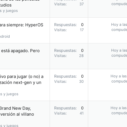
compud
Visitas
37
tudios
s y juegos
para siempre: HyperOS
Respuestas
0
Hoy a las
compud
Visitas
17
droid
i está apagado. Pero
Respuestas
0
Hoy a las
compud
Visitas
28
vo para jugar (o no) a
Respuestas
0
Hoy a las
compud
Visitas
30
zación next-gen y un
s y juegos
 Brand New Day,
Respuestas
0
Hoy a las
compud
Visitas
41
ersión al villano
s y juegos