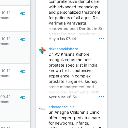
comprehensive dental care
with advanced technology
and personalized treatment
 10:12
for patients of all ages.
Dr.
emano
Parimala Paravastu,
renowned best Dentist in Sri
Nagar Colony
, provides
•••
Hoy a las 07:44
 10:12
expert care for tooth pain,
emano
gum disease, root canal
drkrishnakishore
treatment, dental implants,
Dr. AV Krishna Kishore,
smile designing, cosmetic
recognized as the best
dentistry.
prostate specialist in India,
known for his extensive
 10:12
experience in complex
emano
Sumukha Hospital | Ear, Nose & Throat, Dental & Maxillofacial Surgery Center
prostate surgeries, kidney
stone management, and
www.sumukhahospitals.co
andrology treatments. With
m
•••
 09:42
Ayer a las 06:50
years of surgical practice and
emano
a strong focus on minimally
srianaghaclinic
invasive and robotic
Sri Anagha Children's Clinic
techniques.
offers expert pediatric care
for newborns, infants,