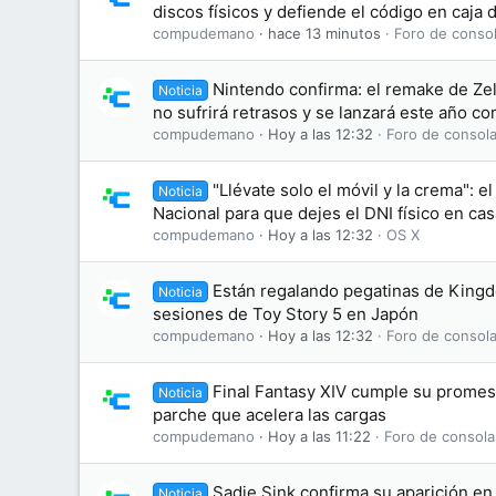
discos físicos y defiende el código en caja
compudemano
hace 13 minutos
Foro de consol
Nintendo confirma: el remake de Zel
Noticia
no sufrirá retrasos y se lanzará este año c
compudemano
Hoy a las 12:32
Foro de consola
"Llévate solo el móvil y la crema": el
Noticia
Nacional para que dejes el DNI físico en cas
compudemano
Hoy a las 12:32
OS X
Están regalando pegatinas de King
Noticia
sesiones de Toy Story 5 en Japón
compudemano
Hoy a las 12:32
Foro de consola
Final Fantasy XIV cumple su promesa
Noticia
parche que acelera las cargas
compudemano
Hoy a las 11:22
Foro de consola
Sadie Sink confirma su aparición en 
Noticia