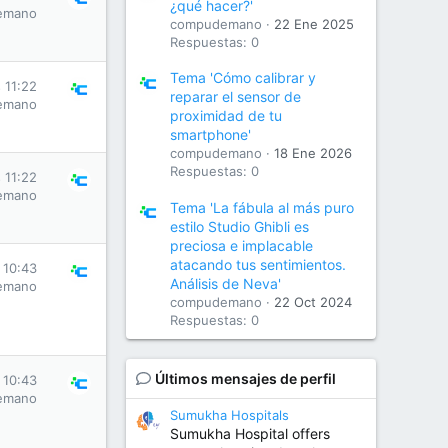
¿qué hacer?'
emano
compudemano
22 Ene 2025
Respuestas: 0
Tema 'Cómo calibrar y
 11:22
reparar el sensor de
emano
proximidad de tu
smartphone'
compudemano
18 Ene 2026
Respuestas: 0
 11:22
emano
Tema 'La fábula al más puro
estilo Studio Ghibli es
preciosa e implacable
atacando tus sentimientos.
 10:43
Análisis de Neva'
emano
compudemano
22 Oct 2024
Respuestas: 0
Últimos mensajes de perfil
 10:43
emano
Sumukha Hospitals
Sumukha Hospital offers