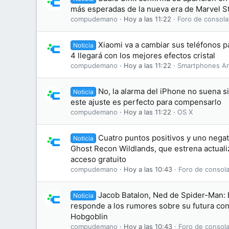
más esperadas de la nueva era de Marvel S
compudemano
Hoy a las 11:22
Foro de consola
Xiaomi va a cambiar sus teléfonos 
Noticia
4 llegará con los mejores efectos cristal
compudemano
Hoy a las 11:22
Smartphones An
No, la alarma del iPhone no suena s
Noticia
este ajuste es perfecto para compensarlo
compudemano
Hoy a las 11:22
OS X
Cuatro puntos positivos y uno negati
Noticia
Ghost Recon Wildlands, que estrena actuali
acceso gratuito
compudemano
Hoy a las 10:43
Foro de consola
Jacob Batalon, Ned de Spider-Man:
Noticia
responde a los rumores sobre su futura conv
Hobgoblin
compudemano
Hoy a las 10:43
Foro de consola