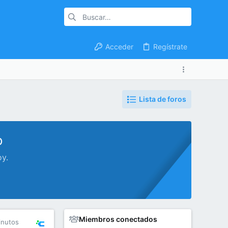
Acceder
Regístrate
Lista de foros
o
oy.
Miembros conectados
inutos