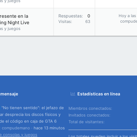
as y juegos
presente en la
Respuestas
0
Hoy a las
compud
Visitas
63
ng Night Live
as y juegos
 mensaje
Estadísticas en línea
"No tienen sentido": el jefazo de
Miembros conectados
ar desprecia los discos físicos y
Invitados conectados
de el código en caja de GTA 6
Total de visitantes
o: compudemano
hace 13 minutos
e consolas y juegos
Los totales pueden incluir a los visi