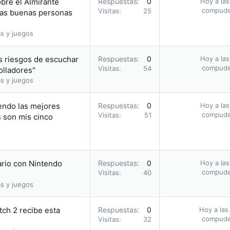
obre el Almirante
Respuestas
0
Hoy a las
compud
Visitas
25
 las buenas personas
s y juegos
s riesgos de escuchar
Respuestas
0
Hoy a las
compud
Visitas
54
olladores"
s y juegos
endo las mejores
Respuestas
0
Hoy a las
compud
Visitas
51
s son mis cinco
ario con Nintendo
Respuestas
0
Hoy a las
compud
Visitas
40
s y juegos
tch 2 recibe esta
Respuestas
0
Hoy a las
compud
Visitas
32