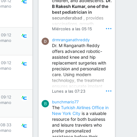
children, and adolescents.
Dr.
 09:12
Best Urologist in Vijayawada | Urology Specialist in Vijayawada
B Rakesh Kumar, one of the
emano
Dr. A. V. Krishna Kishore,
best pediatrician in
the Best Urologist...
secunderabad
, provides
vaccinations, growth
www.drkrishnakishore.com
•••
Miércoles a las 05:15
monitoring, newborn care,
 09:12
treatment for childhood
drmranganathreddy
emano
illnesses, nutrition guidance,
Dr. M Ranganath Reddy
and preventive healthcare in
offers advanced robotic-
a child-friendly environment.
assisted knee and hip
replacement surgeries with
 09:12
emano
precision and personalized
Children Hospital in Secunderabad | Best Pediatrician in Hyderabad | Neonatologist in Medchal
care. Using modern
Our pediatrician and
technology, the treatment
Neonatologist team at...
ensures accurate implant
www.srianaghaclinic.com
•••
Lunes a las 07:23
placement, reduced pain,
 09:12
quicker recovery, and
bunchmario77
emano
improved joint function,
B
The
Turkish Airlines Office in
helping patients return to an
New York City
is a valuable
active and comfortable
resource for both business
lifestyle.
and leisure travelers who
 08:33
emano
prefer personalized
assistance before their