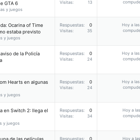
compud
Visitas
13
 de GTA 6
as y juegos
da: Ocarina of Time
Respuestas
0
Hoy a las
compud
Visitas
35
omo estaba previsto
s y juegos
 aviso de la Policía
Respuestas
0
Hoy a las
compud
Visitas
24
a
dom Hearts en algunas
Respuestas
0
Hoy a las
compud
Visitas
24
s y juegos
 en Switch 2: llega el
Respuestas
0
Hoy a las
compud
Visitas
34
s y juegos
una de las películas
Respuestas
0
Hoy a las