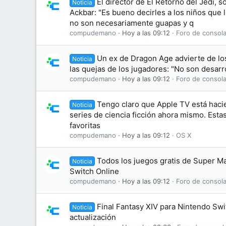
El director de El Retorno del Jedi, s
Noticia
Ackbar: "Es bueno decirles a los niños que
no son necesariamente guapas y q
compudemano
Hoy a las 09:12
Foro de consola
Un ex de Dragon Age advierte de lo
Noticia
las quejas de los jugadores: "No son desarr
compudemano
Hoy a las 09:12
Foro de consola
Tengo claro que Apple TV está haci
Noticia
series de ciencia ficción ahora mismo. Esta
favoritas
compudemano
Hoy a las 09:12
OS X
Todos los juegos gratis de Super M
Noticia
Switch Online
compudemano
Hoy a las 09:12
Foro de consola
Final Fantasy XIV para Nintendo Swi
Noticia
actualización