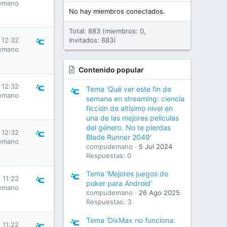
emano
No hay miembros conectados.
Total: 883 (miembros: 0,
 12:32
invitados: 883)
emano
Contenido popular
 12:32
Tema 'Qué ver este fin de
emano
semana en streaming: ciencia
ficción de altísimo nivel en
una de las mejores películas
del género. No te pierdas
 12:32
Blade Runner 2049'
emano
compudemano
5 Jul 2024
Respuestas: 0
Tema 'Mejores juegos de
 11:22
poker para Android'
emano
compudemano
26 Ago 2025
Respuestas: 3
Tema 'DixMax no funciona:
 11:22