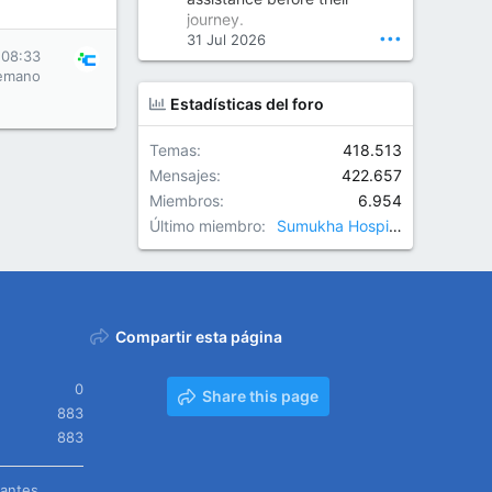
Orthopedic Surgeon in Kondapur | Best Orthopedic Doctor in Kondapur | Dr. M. Ranganath Reddy
journey.
Consult Dr. M. Ranganath
•••
31 Jul 2026
Reddy, the best...
 08:33
emano
www.drranganathreddy.co
Estadísticas del foro
m
Temas
418.513
Mensajes
422.657
Miembros
6.954
Último miembro
Sumukha Hospitals
Compartir esta página
0
Share this page
883
883
tantes