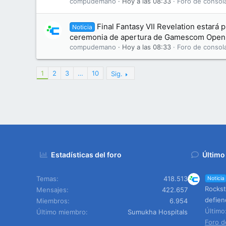
compudemano
Hoy a las 08:33
Foro de consol
Final Fantasy VII Revelation estará 
Noticia
ceremonia de apertura de Gamescom Openi
compudemano
Hoy a las 08:33
Foro de consol
1
2
3
…
10
Sig.
Estadísticas del foro
Último
Temas
418.513
Noticia
Rockst
Mensajes
422.657
defien
Miembros
6.954
Últim
Último miembro
Sumukha Hospitals
Foro d