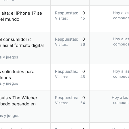
alta: el iPhone 17 se
Respuestas
0
Hoy a las
compud
Visitas
45
n el mundo
el consumidor»:
Respuestas
0
Hoy a las
compud
Visitas
26
así el formato digital
s y juegos
 solicitudes para
Respuestas
0
Hoy a las
compud
Visitas
46
bloods
s y juegos
ouls y The Witcher
Respuestas
0
Hoy a las
compud
Visitas
54
acabado pegando en
as y juegos