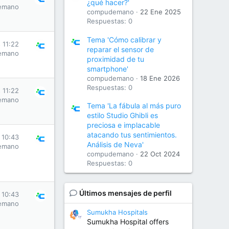
¿qué hacer?'
emano
compudemano
22 Ene 2025
Respuestas: 0
Tema 'Cómo calibrar y
 11:22
reparar el sensor de
emano
proximidad de tu
smartphone'
compudemano
18 Ene 2026
Respuestas: 0
 11:22
emano
Tema 'La fábula al más puro
estilo Studio Ghibli es
preciosa e implacable
atacando tus sentimientos.
 10:43
Análisis de Neva'
emano
compudemano
22 Oct 2024
Respuestas: 0
Últimos mensajes de perfil
 10:43
emano
Sumukha Hospitals
Sumukha Hospital offers