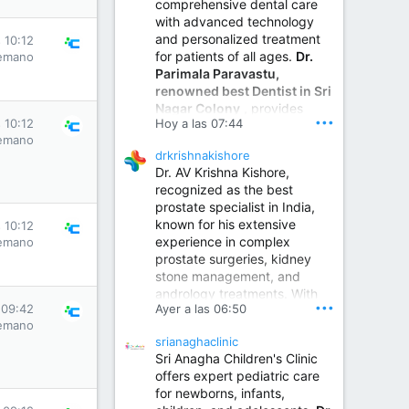
comprehensive dental care
with advanced technology
and personalized treatment
 10:12
for patients of all ages.
Dr.
emano
Parimala Paravastu,
renowned best Dentist in Sri
Nagar Colony
, provides
•••
Hoy a las 07:44
 10:12
expert care for tooth pain,
emano
gum disease, root canal
drkrishnakishore
treatment, dental implants,
Dr. AV Krishna Kishore,
smile designing, cosmetic
recognized as the best
dentistry.
prostate specialist in India,
known for his extensive
 10:12
experience in complex
emano
Sumukha Hospital | Ear, Nose & Throat, Dental & Maxillofacial Surgery Center
prostate surgeries, kidney
stone management, and
www.sumukhahospitals.co
andrology treatments. With
m
•••
 09:42
Ayer a las 06:50
years of surgical practice and
emano
a strong focus on minimally
srianaghaclinic
invasive and robotic
Sri Anagha Children's Clinic
techniques.
offers expert pediatric care
for newborns, infants,