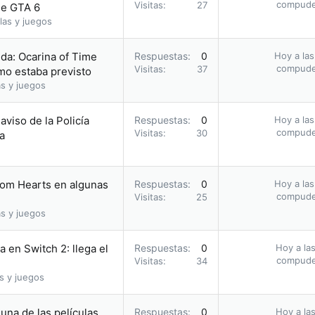
compud
Visitas
27
 de GTA 6
las y juegos
da: Ocarina of Time
Respuestas
0
Hoy a las
compud
Visitas
37
omo estaba previsto
s y juegos
 aviso de la Policía
Respuestas
0
Hoy a las
compud
Visitas
30
a
dom Hearts en algunas
Respuestas
0
Hoy a las
compud
Visitas
25
s y juegos
 en Switch 2: llega el
Respuestas
0
Hoy a las
compud
Visitas
34
s y juegos
una de las películas
Respuestas
0
Hoy a las