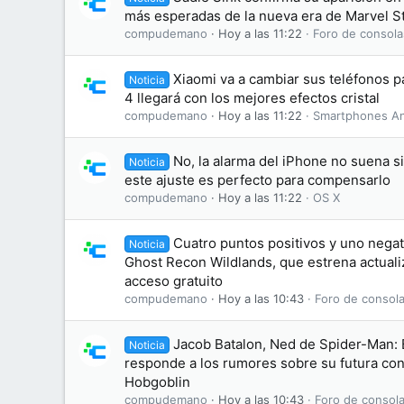
más esperadas de la nueva era de Marvel S
compudemano
Hoy a las 11:22
Foro de consola
Xiaomi va a cambiar sus teléfonos 
Noticia
4 llegará con los mejores efectos cristal
compudemano
Hoy a las 11:22
Smartphones An
No, la alarma del iPhone no suena s
Noticia
este ajuste es perfecto para compensarlo
compudemano
Hoy a las 11:22
OS X
Cuatro puntos positivos y uno negati
Noticia
Ghost Recon Wildlands, que estrena actuali
acceso gratuito
compudemano
Hoy a las 10:43
Foro de consola
Jacob Batalon, Ned de Spider-Man:
Noticia
responde a los rumores sobre su futura conv
Hobgoblin
compudemano
Hoy a las 10:43
Foro de consola