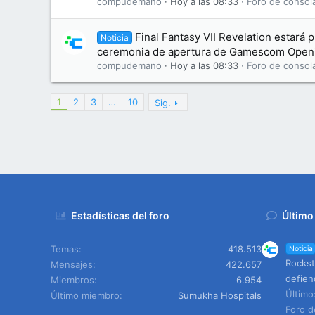
compudemano
Hoy a las 08:33
Foro de consol
Final Fantasy VII Revelation estará 
Noticia
ceremonia de apertura de Gamescom Openi
compudemano
Hoy a las 08:33
Foro de consol
1
2
3
…
10
Sig.
Estadísticas del foro
Último
Temas
418.513
Noticia
Rockst
Mensajes
422.657
defien
Miembros
6.954
Últim
Último miembro
Sumukha Hospitals
Foro d