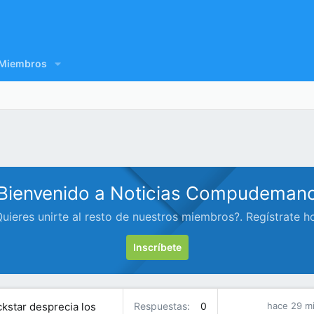
Miembros
Bienvenido a Noticias Compudeman
uieres unirte al resto de nuestros miembros?. Regístrate h
Inscríbete
ckstar desprecia los
Respuestas
0
hace 29 m