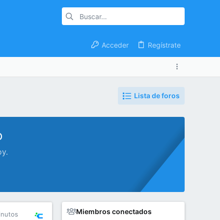
Acceder
Regístrate
Lista de foros
o
oy.
Miembros conectados
inutos