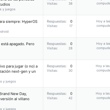
compud
Visitas
38
tudios
s y juegos
para siempre: HyperOS
Respuestas
0
Hoy a las
compud
Visitas
17
droid
i está apagado. Pero
Respuestas
0
Hoy a las
compud
Visitas
28
vo para jugar (o no) a
Respuestas
0
Hoy a las
compud
Visitas
30
zación next-gen y un
s y juegos
 Brand New Day,
Respuestas
0
Hoy a las
compud
Visitas
42
ersión al villano
s y juegos