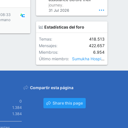
Orthopedic Surgeon in Kondapur | Best Orthopedic Doctor in Kondapur | Dr. M. Ranganath Reddy
journey.
Consult Dr. M. Ranganath
•••
31 Jul 2026
Reddy, the best...
 08:33
emano
www.drranganathreddy.co
Estadísticas del foro
m
Temas
418.513
Mensajes
422.657
Miembros
6.954
Último miembro
Sumukha Hospitals
Compartir esta página
0
Share this page
1.384
1.384
tantes