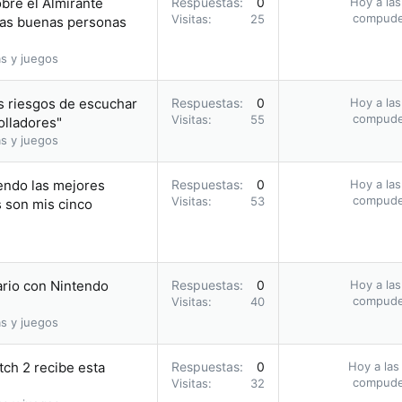
obre el Almirante
Respuestas
0
Hoy a las
compud
Visitas
25
 las buenas personas
s y juegos
s riesgos de escuchar
Respuestas
0
Hoy a las
compud
Visitas
55
olladores"
s y juegos
endo las mejores
Respuestas
0
Hoy a las
compud
Visitas
53
s son mis cinco
ario con Nintendo
Respuestas
0
Hoy a las
compud
Visitas
40
s y juegos
tch 2 recibe esta
Respuestas
0
Hoy a las
compud
Visitas
32