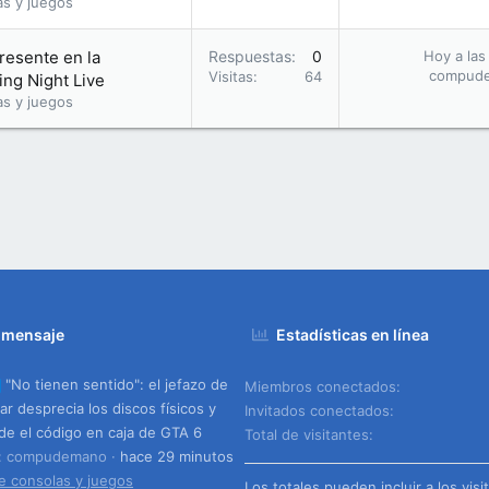
as y juegos
presente en la
Respuestas
0
Hoy a las
compud
Visitas
64
ng Night Live
as y juegos
 mensaje
Estadísticas en línea
"No tienen sentido": el jefazo de
Miembros conectados
ar desprecia los discos físicos y
Invitados conectados
de el código en caja de GTA 6
Total de visitantes
o: compudemano
hace 29 minutos
e consolas y juegos
Los totales pueden incluir a los visi