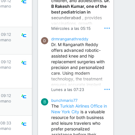
children, and adolescents.
Dr.
 09:12
Best Urologist in Vijayawada | Urology Specialist in Vijayawada
B Rakesh Kumar, one of the
emano
Dr. A. V. Krishna Kishore,
best pediatrician in
the Best Urologist...
secunderabad
, provides
vaccinations, growth
www.drkrishnakishore.com
•••
Miércoles a las 05:15
monitoring, newborn care,
 09:12
treatment for childhood
drmranganathreddy
emano
illnesses, nutrition guidance,
Dr. M Ranganath Reddy
and preventive healthcare in
offers advanced robotic-
a child-friendly environment.
assisted knee and hip
replacement surgeries with
 09:12
emano
precision and personalized
Children Hospital in Secunderabad | Best Pediatrician in Hyderabad | Neonatologist in Medchal
care. Using modern
Our pediatrician and
technology, the treatment
Neonatologist team at...
ensures accurate implant
www.srianaghaclinic.com
•••
Lunes a las 07:23
placement, reduced pain,
 09:12
quicker recovery, and
bunchmario77
emano
improved joint function,
B
The
Turkish Airlines Office in
helping patients return to an
New York City
is a valuable
active and comfortable
resource for both business
lifestyle.
and leisure travelers who
 08:33
emano
prefer personalized
assistance before their