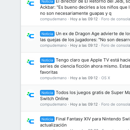
El director de El Retorno del Jedi, s
Noticia
Ackbar: "Es bueno decirles a los niños que
no son necesariamente guapas y q
compudemano
Hoy a las 09:12
Foro de consola
Un ex de Dragon Age advierte de lo
Noticia
las quejas de los jugadores: "No son desarr
compudemano
Hoy a las 09:12
Foro de consola
Tengo claro que Apple TV está haci
Noticia
series de ciencia ficción ahora mismo. Esta
favoritas
compudemano
Hoy a las 09:12
OS X
Todos los juegos gratis de Super M
Noticia
Switch Online
compudemano
Hoy a las 09:12
Foro de consola
Final Fantasy XIV para Nintendo Swi
Noticia
actualización