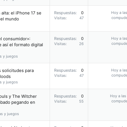
alta: el iPhone 17 se
Respuestas
0
Hoy a las
compud
Visitas
47
n el mundo
el consumidor»:
Respuestas
0
Hoy a las
compud
Visitas
26
así el formato digital
s y juegos
 solicitudes para
Respuestas
0
Hoy a las
compud
Visitas
47
bloods
s y juegos
ouls y The Witcher
Respuestas
0
Hoy a las
compud
Visitas
55
acabado pegando en
as y juegos