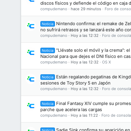
discos físicos y defiende el código en caja
compudemano
hace 29 minutos
Foro de conso
Nintendo confirma: el remake de Zel
Noticia
no sufrirá retrasos y se lanzará este año c
compudemano
Hoy a las 12:32
Foro de consola
"Llévate solo el móvil y la crema": el
Noticia
Nacional para que dejes el DNI físico en cas
compudemano
Hoy a las 12:32
OS X
Están regalando pegatinas de King
Noticia
sesiones de Toy Story 5 en Japón
compudemano
Hoy a las 12:32
Foro de consola
Final Fantasy XIV cumple su promesa
Noticia
parche que acelera las cargas
compudemano
Hoy a las 11:22
Foro de consola
Sadie Sink confirma su aparición en 
Noticia