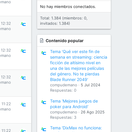
emano
No hay miembros conectados.
Total: 1.384 (miembros: 0,
 12:32
invitados: 1.384)
emano
Contenido popular
 12:32
Tema 'Qué ver este fin de
emano
semana en streaming: ciencia
ficción de altísimo nivel en
una de las mejores películas
del género. No te pierdas
 12:32
Blade Runner 2049'
emano
compudemano
5 Jul 2024
Respuestas: 0
Tema 'Mejores juegos de
 11:22
poker para Android'
emano
compudemano
26 Ago 2025
Respuestas: 3
Tema 'DixMax no funciona:
 11:22