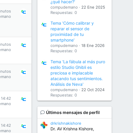
¿qué hacer?'
compudemano
22 Ene 2025
inutos
Respuestas: 0
emano
Tema 'Cómo calibrar y
reparar el sensor de
proximidad de tu
smartphone'
inutos
compudemano
18 Ene 2026
emano
Respuestas: 0
Tema 'La fábula al más puro
estilo Studio Ghibli es
inutos
preciosa e implacable
emano
atacando tus sentimientos.
Análisis de Neva'
compudemano
22 Oct 2024
Respuestas: 0
 14:42
emano
Últimos mensajes de perfil
drkrishnakishore
 14:42
Dr. AV Krishna Kishore,
emano