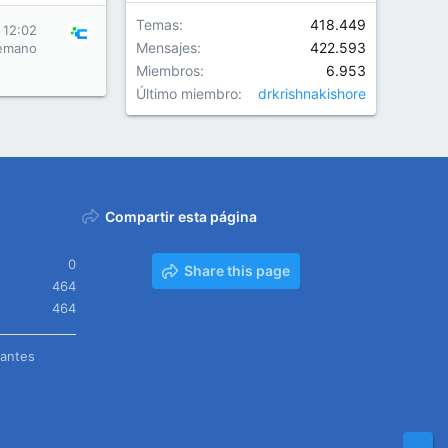
Temas
418.449
 12:02
Mensajes
422.593
emano
Miembros
6.953
Último miembro
drkrishnakishore
Compartir esta página
0
Share this page
464
464
tantes