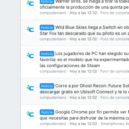
Warner Bros. se niega a tirar la toal
Noticia
oficialmente la producción de una quinta pel
compudemano
Hoy a las 12:32
Foro de consola
Wild Blue Skies llega a Switch en o
Noticia
Star Fox tan descarado que su piloto es un 
compudemano
Hoy a las 12:02
Foro de consola
Los jugadores de PC han elegido su 
Noticia
favorita: es el modelo que ha experimentad
las configuraciones de Steam
compudemano
Hoy a las 12:02
Foro de consola
Corre a por Ghost Recon: Future Sol
Noticia
descargar gratis en Ubisoft Connect y te l
compudemano
Hoy a las 12:02
Foro de consola
Google Chrome por fin permite ver N
Noticia
que necesitas para disfrutar de la máxima c
compudemano
Hoy a las 12:02
Smartphones A