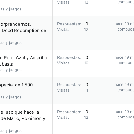
compud
Visitas
13
as y juegos
 sorprendernos.
Respuestas
0
hace 19 m
compud
Visitas
12
ed Dead Redemption en
as y juegos
 Rojo, Azul y Amarillo
Respuestas
0
hace 19 m
compud
Visitas
10
subasta
as y juegos
pecial de 1.500
Respuestas
0
hace 19 m
compud
Visitas
11
as y juegos
el uso que hace la
Respuestas
0
hace 19 m
compud
Visitas
12
 de Mario, Pokémon y
as y juegos