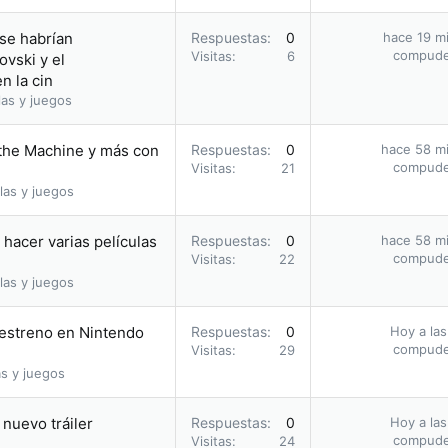
 se habrían
Respuestas
0
hace 19 m
compud
Visitas
6
vski y el
n la cin
as y juegos
 the Machine y más con
Respuestas
0
hace 58 m
compud
Visitas
21
las y juegos
hacer varias películas
Respuestas
0
hace 58 m
compud
Visitas
22
las y juegos
u estreno en Nintendo
Respuestas
0
Hoy a las
compud
Visitas
29
s y juegos
nuevo tráiler
Respuestas
0
Hoy a las
compud
Visitas
24