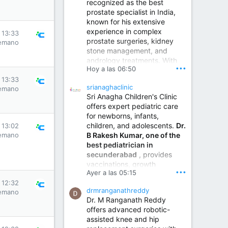
recognized as the best
prostate specialist in India,
known for his extensive
experience in complex
 13:33
prostate surgeries, kidney
emano
stone management, and
andrology treatments. With
•••
Hoy a las 06:50
years of surgical practice and
a strong focus on minimally
 13:33
srianaghaclinic
emano
invasive and robotic
Sri Anagha Children's Clinic
techniques.
offers expert pediatric care
for newborns, infants,
children, and adolescents.
Dr.
 13:02
Best Urologist in Vijayawada | Urology Specialist in Vijayawada
B Rakesh Kumar, one of the
emano
Dr. A. V. Krishna Kishore,
best pediatrician in
the Best Urologist...
secunderabad
, provides
vaccinations, growth
www.drkrishnakishore.com
•••
Ayer a las 05:15
monitoring, newborn care,
 12:32
treatment for childhood
drmranganathreddy
emano
illnesses, nutrition guidance,
Dr. M Ranganath Reddy
and preventive healthcare in
offers advanced robotic-
a child-friendly environment.
assisted knee and hip