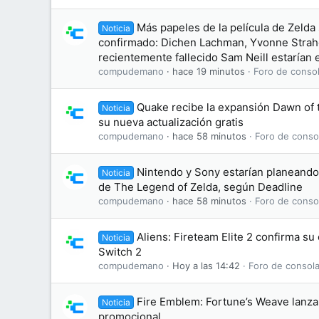
Más papeles de la película de Zelda
Noticia
confirmado: Dichen Lachman, Yvonne Straho
recientemente fallecido Sam Neill estarían e
compudemano
hace 19 minutos
Foro de consol
Quake recibe la expansión Dawn of
Noticia
su nueva actualización gratis
compudemano
hace 58 minutos
Foro de conso
Nintendo y Sony estarían planeando 
Noticia
de The Legend of Zelda, según Deadline
compudemano
hace 58 minutos
Foro de conso
Aliens: Fireteam Elite 2 confirma s
Noticia
Switch 2
compudemano
Hoy a las 14:42
Foro de consola
Fire Emblem: Fortune’s Weave lanza 
Noticia
promocional