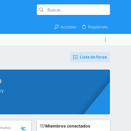
Acceder
Regístrate
Lista de foros
o
oy.
Miembros conectados
inutos