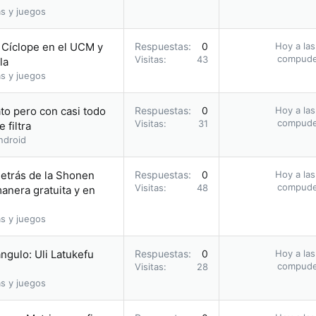
s y juegos
o Cíclope en el UCM y
Respuestas
0
Hoy a las
compud
Visitas
43
la
s y juegos
to pero con casi todo
Respuestas
0
Hoy a las
compud
Visitas
31
 filtra
ndroid
etrás de la Shonen
Respuestas
0
Hoy a las
compud
Visitas
48
nera gratuita y en
s y juegos
ángulo: Uli Latukefu
Respuestas
0
Hoy a las
compud
Visitas
28
s y juegos