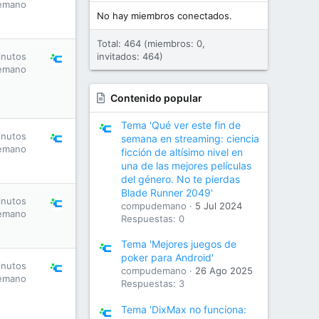
emano
No hay miembros conectados.
Total: 464 (miembros: 0,
inutos
invitados: 464)
emano
Contenido popular
Tema 'Qué ver este fin de
inutos
semana en streaming: ciencia
emano
ficción de altísimo nivel en
una de las mejores películas
del género. No te pierdas
Blade Runner 2049'
inutos
compudemano
5 Jul 2024
emano
Respuestas: 0
Tema 'Mejores juegos de
poker para Android'
inutos
compudemano
26 Ago 2025
emano
Respuestas: 3
Tema 'DixMax no funciona: