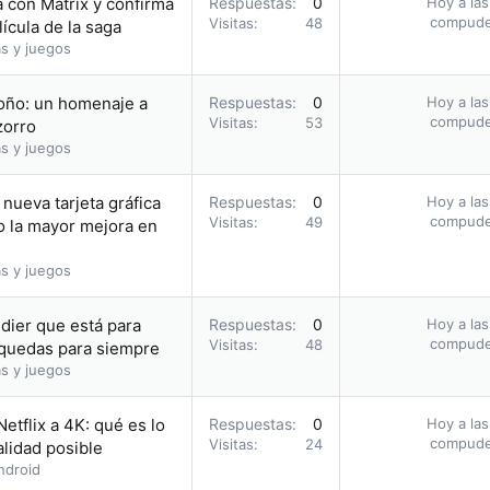
la con Matrix y confirma
Respuestas
0
Hoy a las
compud
Visitas
48
ícula de la saga
s y juegos
toño: un homenaje a
Respuestas
0
Hoy a las
compud
Visitas
53
zorro
s y juegos
nueva tarjeta gráfica
Respuestas
0
Hoy a las
compud
Visitas
49
o la mayor mejora en
s y juegos
dier que está para
Respuestas
0
Hoy a las
compud
Visitas
48
o quedas para siempre
s y juegos
etflix a 4K: qué es lo
Respuestas
0
Hoy a las
compud
Visitas
24
alidad posible
ndroid