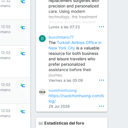
replacement surgeries with
 12:32
precision and personalized
emano
Children Hospital in Secunderabad | Best Pediatrician in Hyderabad | Neonatologist in Medchal
care. Using modern
Our pediatrician and
technology, the treatment
Neonatologist team at...
ensures accurate implant
www.srianaghaclinic.com
•••
 12:02
Lunes a las 07:23
placement, reduced pain,
emano
quicker recovery, and
bunchmario77
improved joint function,
B
The
Turkish Airlines Office in
helping patients return to an
New York City
is a valuable
active and comfortable
 12:02
resource for both business
lifestyle.
emano
and leisure travelers who
prefer personalized
assistance before their
Orthopedic Surgeon in Kondapur | Best Orthopedic Doctor in Kondapur | Dr. M. Ranganath Reddy
journey.
Consult Dr. M. Ranganath
•••
Viernes a las 05:09
Reddy, the best...
 12:02
emano
nuoichonhuong
www.drranganathreddy.co
https://nuoichonhuong.com/b
m
log/
•••
29 Jul 2026
 12:02
emano
Estadísticas del foro