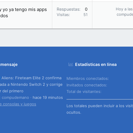
y yo ya tengo mis apps
Respuestas
0
Hoy a las
compud
Visitas
51
idos
 mensaje
Estadísticas en línea
Aliens: Fireteam Elite 2 confirma
Miembros conectados
gada a Nintendo Switch 2 y corrige
Invitados conectados
or del primero
Total de visitantes
o: compudemano
hace 19 minutos
e consolas y juegos
Los totales pueden incluir a los visi
ocultos.