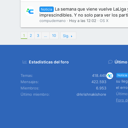
La semana que viene vuelve LaLiga 
Noticia
imprescindibles. Y no solo para ver los part
compudemano
Hoy a las 12:02
OS X
1
2
3
…
10
Sig.
Estadísticas del foro
Último
Temas
418.449
Noticia
su lle
Mensajes
422.593
el err
Miembros
6.953
Últim
Último miembro
drkrishnakishore
Foro d