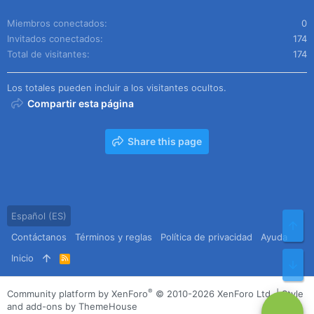
Miembros conectados
0
Invitados conectados
174
Total de visitantes
174
Los totales pueden incluir a los visitantes ocultos.
Compartir esta página
Share this page
Español (ES)
Arr
Contáctanos
Términos y reglas
Política de privacidad
Ayuda
Inicio
R
Pie
S
S
®
Community platform by XenForo
© 2010-2026 XenForo Ltd.
|
Style
and add-ons by ThemeHouse