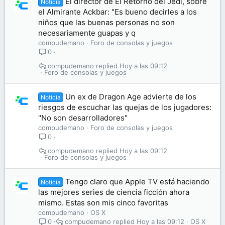
El director de El Retorno del Jedi, sobre
Noticia
el Almirante Ackbar: "Es bueno decirles a los
niños que las buenas personas no son
necesariamente guapas y q
compudemano
Foro de consolas y juegos
0
compudemano
Hoy a las 09:12
Foro de consolas y juegos
Un ex de Dragon Age advierte de los
Noticia
riesgos de escuchar las quejas de los jugadores:
"No son desarrolladores"
compudemano
Foro de consolas y juegos
0
compudemano
Hoy a las 09:12
Foro de consolas y juegos
Tengo claro que Apple TV está haciendo
Noticia
las mejores series de ciencia ficción ahora
mismo. Estas son mis cinco favoritas
compudemano
OS X
compudemano
Hoy a las 09:12
OS X
0