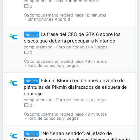
compudemano
Smartphones Android
0
compudemano
hace 18 minutos
Smartphones Android
La frase del CEO de GTA 6 sobre los
Noticia
discos que debería preocupar a Nintendo
compudemano
Foro de consolas y juegos
0
compudemano
hace 49 minutos
Foro de consolas y juegos
Pikmin Bloom recibe nuevo evento de
Noticia
plántulas de Pikmin disfrazados de etiqueta de
equipaje
compudemano
Foro de consolas y juegos
0
compudemano
hace 49 minutos
Foro de consolas y juegos
"No tienen sentido": el jefazo de
Noticia
Rockstar desprecia los discos físicos y defiende