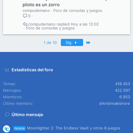
piloto es un zorro
compudemano
Foro de consolas y juegos
0
compudemano
Hoy a las 12:02
Foro de consolas y juegos
Último
1 de 10
Sig.
Estadísticas del foro
Temas
418.453
Mensajes
422.597
Miembros
6.953
Último miembro
drkrishnakishore
Último mensaje
Moonlighter 2: The Endless Vault y otros 6 juegos
Noticia