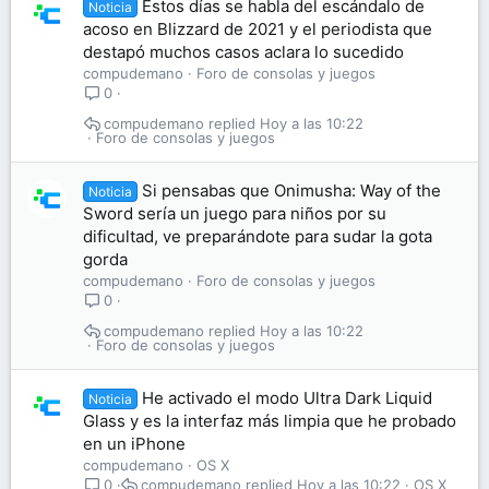
Estos días se habla del escándalo de
Noticia
acoso en Blizzard de 2021 y el periodista que
destapó muchos casos aclara lo sucedido
compudemano
Foro de consolas y juegos
0
compudemano
Hoy a las 10:22
Foro de consolas y juegos
Si pensabas que Onimusha: Way of the
Noticia
Sword sería un juego para niños por su
dificultad, ve preparándote para sudar la gota
gorda
compudemano
Foro de consolas y juegos
0
compudemano
Hoy a las 10:22
Foro de consolas y juegos
He activado el modo Ultra Dark Liquid
Noticia
Glass y es la interfaz más limpia que he probado
en un iPhone
compudemano
OS X
compudemano
Hoy a las 10:22
OS X
0