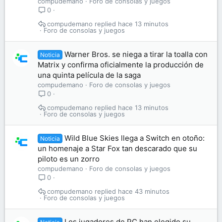
compudemano
Foro de consolas y juegos
0
compudemano
hace 13 minutos
Foro de consolas y juegos
Warner Bros. se niega a tirar la toalla con
Noticia
Matrix y confirma oficialmente la producción de
una quinta película de la saga
compudemano
Foro de consolas y juegos
0
compudemano
hace 13 minutos
Foro de consolas y juegos
Wild Blue Skies llega a Switch en otoño:
Noticia
un homenaje a Star Fox tan descarado que su
piloto es un zorro
compudemano
Foro de consolas y juegos
0
compudemano
hace 43 minutos
Foro de consolas y juegos
Los jugadores de PC han elegido su