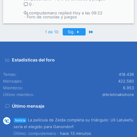
0
compudemano
Hoy a las 09:22
Foro de consolas y juegos
Último
1 de 10
Sig.
Estadísticas del foro
Temas
418.436
Mensajes
422.580
Miembros
6.953
Último miembro
drkrishnakishore
Último mensaje
La película de Zelda completa su triángulo: Uli Latukefu
Noticia
sería el elegido para Ganondorf
Último: compudemano
hace 13 minutos