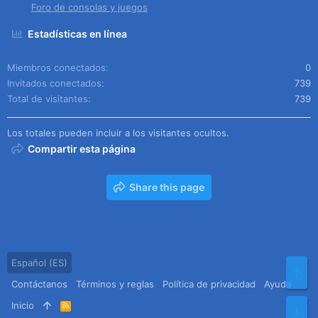
Foro de consolas y juegos
Estadísticas en línea
Miembros conectados
0
Invitados conectados
739
Total de visitantes
739
Los totales pueden incluir a los visitantes ocultos.
Compartir esta página
Share this page
Español (ES)
Arr
Contáctanos
Términos y reglas
Política de privacidad
Ayuda
Inicio
R
Pie
S