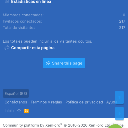
Estadísticas en línea
Miembros conectados
0
Invitados conectados
217
Total de visitantes
217
Los totales pueden incluir a los visitantes ocultos.
Compartir esta página
Share this page
Español (ES)
Arr
Contáctanos
Términos y reglas
Política de privacidad
Ayuda
Inicio
R
Pie
S
S
®
Community platform by XenForo
© 2010-2026 XenForo Ltd.
|
Style