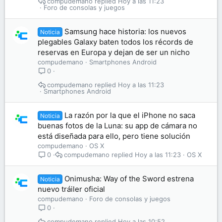
compudemano
Hoy a las 11:23
Foro de consolas y juegos
Samsung hace historia: los nuevos
Noticia
plegables Galaxy baten todos los récords de
reservas en Europa y dejan de ser un nicho
compudemano
Smartphones Android
0
compudemano
Hoy a las 11:23
Smartphones Android
La razón por la que el iPhone no saca
Noticia
buenas fotos de la Luna: su app de cámara no
está diseñada para ello, pero tiene solución
compudemano
OS X
compudemano
Hoy a las 11:23
OS X
0
Onimusha: Way of the Sword estrena
Noticia
nuevo tráiler oficial
compudemano
Foro de consolas y juegos
0
compudemano
Hoy a las 10:52