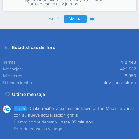
Foro de consolas y juegos
Último
1 de 10
Sig.
Estadísticas del foro
Temas
418.443
Mensajes
422.587
Miembros
6.953
Último miembro
drkrishnakishore
Último mensaje
Quake recibe la expansión Dawn of the Machine y más
Noticia
con su nueva actualización gratis
Último: compudemano
hace 35 minutos
Foro de consolas y juegos