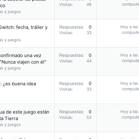
compud
Visitas
48
oco
as y juegos
itch: fecha, tráiler y
Respuestas
0
Hoy a las
compud
Visitas
33
as y juegos
confirmado una vez
Respuestas
0
Hoy a las
compud
Visitas
44
"Nunca viajen con él"
as y juegos
r: ¿es buena idea
Respuestas
0
Hoy a las
compud
Visitas
33
ua de este juego están
Respuestas
0
Hoy a las
compud
Visitas
52
ta Tierra
as y juegos