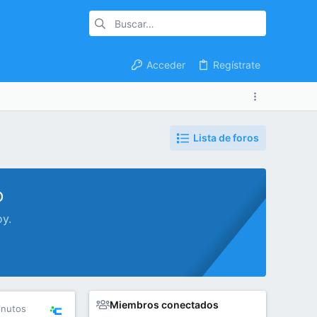
Acceder
Regístrate
Lista de foros
o
oy.
Miembros conectados
inutos