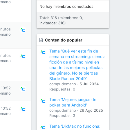
emano
No hay miembros conectados.
Total: 316 (miembros: 0,
invitados: 316)
inutos
emano
Contenido popular
Tema 'Qué ver este fin de
inutos
semana en streaming: ciencia
emano
ficción de altísimo nivel en
una de las mejores películas
del género. No te pierdas
Blade Runner 2049'
compudemano
5 Jul 2024
 10:52
Respuestas: 0
emano
Tema 'Mejores juegos de
poker para Android'
 10:52
compudemano
26 Ago 2025
emano
Respuestas: 3
Tema 'DixMax no funciona: