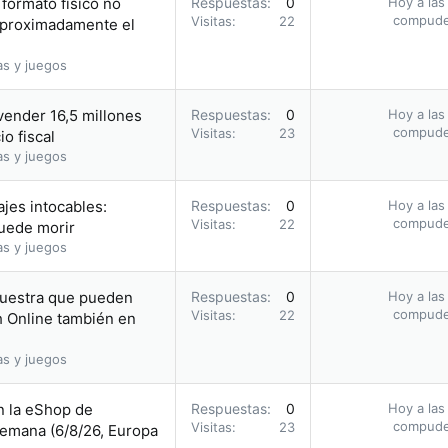
formato físico no
Respuestas
0
Hoy a las
compud
Visitas
22
«Aproximadamente el
as y juegos
vender 16,5 millones
Respuestas
0
Hoy a las
compud
Visitas
23
o fiscal
as y juegos
jes intocables:
Respuestas
0
Hoy a las
compud
Visitas
22
uede morir
as y juegos
muestra que pueden
Respuestas
0
Hoy a las
compud
Visitas
22
h Online también en
as y juegos
n la eShop de
Respuestas
0
Hoy a las
compud
Visitas
23
semana (6/8/26, Europa