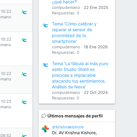
¿qué hacer?'
compudemano
22 Ene 2025
 10:22
Respuestas: 0
emano
Tema 'Cómo calibrar y
reparar el sensor de
proximidad de tu
 10:22
smartphone'
emano
compudemano
18 Ene 2026
Respuestas: 0
Tema 'La fábula al más puro
estilo Studio Ghibli es
 10:22
preciosa e implacable
emano
atacando tus sentimientos.
Análisis de Neva'
compudemano
22 Oct 2024
Respuestas: 0
 10:22
emano
Últimos mensajes de perfil
drkrishnakishore
Dr. AV Krishna Kishore,
 09:52