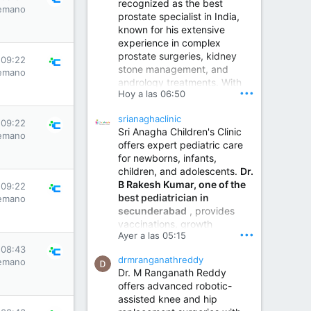
recognized as the best
emano
prostate specialist in India,
known for his extensive
experience in complex
prostate surgeries, kidney
 09:22
stone management, and
emano
andrology treatments. With
•••
Hoy a las 06:50
years of surgical practice and
a strong focus on minimally
srianaghaclinic
invasive and robotic
 09:22
Sri Anagha Children's Clinic
techniques.
emano
offers expert pediatric care
for newborns, infants,
children, and adolescents.
Dr.
Best Urologist in Vijayawada | Urology Specialist in Vijayawada
B Rakesh Kumar, one of the
 09:22
Dr. A. V. Krishna Kishore,
best pediatrician in
emano
the Best Urologist...
secunderabad
, provides
vaccinations, growth
www.drkrishnakishore.com
•••
Ayer a las 05:15
monitoring, newborn care,
 08:43
treatment for childhood
drmranganathreddy
emano
illnesses, nutrition guidance,
Dr. M Ranganath Reddy
and preventive healthcare in
offers advanced robotic-
a child-friendly environment.
assisted knee and hip