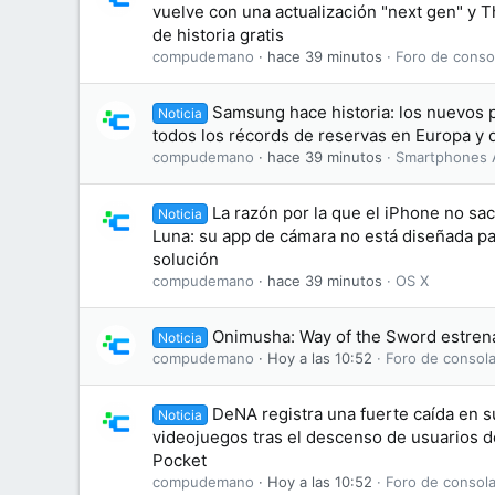
vuelve con una actualización "next gen" y T
de historia gratis
compudemano
hace 39 minutos
Foro de conso
Samsung hace historia: los nuevos 
Noticia
todos los récords de reservas en Europa y 
compudemano
hace 39 minutos
Smartphones 
La razón por la que el iPhone no sa
Noticia
Luna: su app de cámara no está diseñada par
solución
compudemano
hace 39 minutos
OS X
Onimusha: Way of the Sword estrena 
Noticia
compudemano
Hoy a las 10:52
Foro de consola
DeNA registra una fuerte caída en 
Noticia
videojuegos tras el descenso de usuarios
Pocket
compudemano
Hoy a las 10:52
Foro de consola