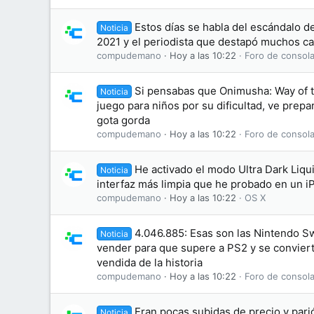
Estos días se habla del escándalo d
Noticia
2021 y el periodista que destapó muchos ca
compudemano
Hoy a las 10:22
Foro de consola
Si pensabas que Onimusha: Way of 
Noticia
juego para niños por su dificultad, ve prepa
gota gorda
compudemano
Hoy a las 10:22
Foro de consola
He activado el modo Ultra Dark Liqui
Noticia
interfaz más limpia que he probado en un 
compudemano
Hoy a las 10:22
OS X
4.046.885: Esas son las Nintendo S
Noticia
vender para que supere a PS2 y se conviert
vendida de la historia
compudemano
Hoy a las 10:22
Foro de consola
Eran pocas subidas de precio y parió
Noticia