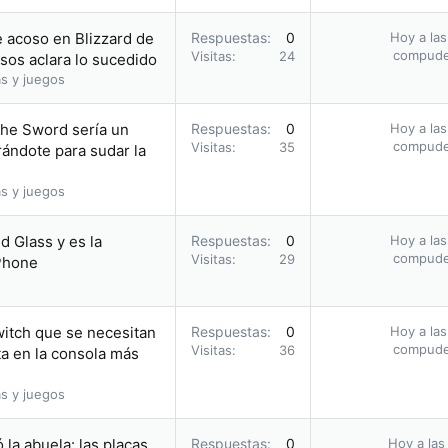
e acoso en Blizzard de
Respuestas
0
Hoy a las
compud
Visitas
24
sos aclara lo sucedido
s y juegos
the Sword sería un
Respuestas
0
Hoy a las
compud
Visitas
35
rándote para sudar la
s y juegos
d Glass y es la
Respuestas
0
Hoy a las
compud
Visitas
29
iPhone
witch que se necesitan
Respuestas
0
Hoy a las
compud
Visitas
36
a en la consola más
s y juegos
 la abuela: las placas
Respuestas
0
Hoy a las