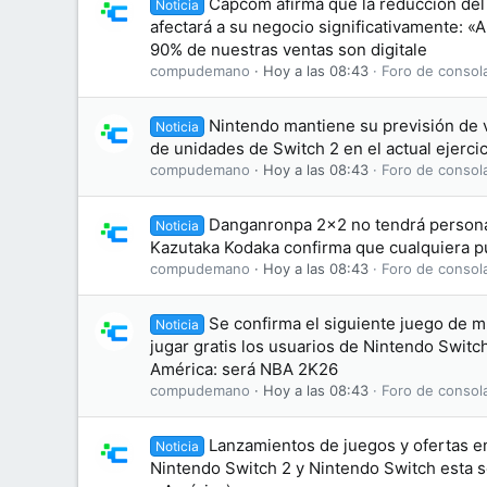
Capcom afirma que la reducción del 
Noticia
afectará a su negocio significativamente: 
90% de nuestras ventas son digitale
compudemano
Hoy a las 08:43
Foro de consol
Nintendo mantiene su previsión de 
Noticia
de unidades de Switch 2 en el actual ejercici
compudemano
Hoy a las 08:43
Foro de consol
Danganronpa 2×2 no tendrá persona
Noticia
Kazutaka Kodaka confirma que cualquiera p
compudemano
Hoy a las 08:43
Foro de consol
Se confirma el siguiente juego de 
Noticia
jugar gratis los usuarios de Nintendo Switc
América: será NBA 2K26
compudemano
Hoy a las 08:43
Foro de consol
Lanzamientos de juegos y ofertas e
Noticia
Nintendo Switch 2 y Nintendo Switch esta 