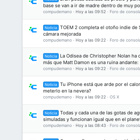
base se van a ir de madre dentro de muy p
compudemano
Hoy a las 09:52
Foro de consol
TOEM 2 completa el otoño indie de Sw
Noticia
cámara mejorada
compudemano
Hoy a las 09:22
Foro de consol
La Odisea de Christopher Nolan ha 
Noticia
más que Matt Damon es una ruina andante: 
compudemano
Hoy a las 09:22
Foro de consol
Tu iPhone está que arde por el calo
Noticia
meterlo en la nevera?
compudemano
Hoy a las 09:22
OS X
Todas y cada una de las gotas de ag
Noticia
simuladas y funcionan igual que en el plane
compudemano
Hoy a las 08:43
Foro de consol