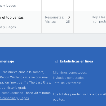
as y juegos
 el top ventas
Respuestas
0
Hoy a las
compud
Visitas
25
as y juegos
 mensaje
Estadísticas en línea
Tras nueve años a la sombra,
Miembros conectados
Recon Wildlands vuelve con una
Invitados conectados
ización "next gen" y The Last Rites,
Total de visitantes
 de historia gratis
o: compudemano
hace 39 minutos
Los totales pueden incluir a los visi
e consolas y juegos
ocultos.