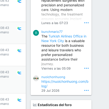
replacement surgeries with
 08:43
precision and personalized
emano
Children Hospital in Secunderabad | Best Pediatrician in Hyderabad | Neonatologist in Medchal
care. Using modern
Our pediatrician and
technology, the treatment
Neonatologist team at...
ensures accurate implant
www.srianaghaclinic.com
•••
Lunes a las 07:23
placement, reduced pain,
 08:43
quicker recovery, and
bunchmario77
emano
improved joint function,
B
The
Turkish Airlines Office in
helping patients return to an
New York City
is a valuable
active and comfortable
resource for both business
lifestyle.
and leisure travelers who
 08:43
emano
prefer personalized
assistance before their
Orthopedic Surgeon in Kondapur | Best Orthopedic Doctor in Kondapur | Dr. M. Ranganath Reddy
journey.
Consult Dr. M. Ranganath
•••
Viernes a las 05:09
Reddy, the best...
 08:43
emano
nuoichonhuong
www.drranganathreddy.co
https://nuoichonhuong.com/b
m
log/
•••
29 Jul 2026
 08:43
emano
Estadísticas del foro