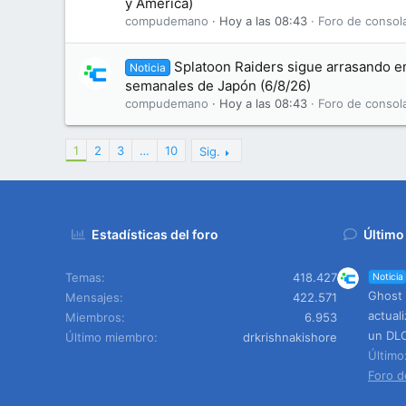
y América)
compudemano
Hoy a las 08:43
Foro de consol
Splatoon Raiders sigue arrasando en
Noticia
semanales de Japón (6/8/26)
compudemano
Hoy a las 08:43
Foro de consol
1
2
3
…
10
Sig.
Estadísticas del foro
Último
Temas
418.427
Noticia
Ghost 
Mensajes
422.571
actual
Miembros
6.953
un DLC
Último miembro
drkrishnakishore
Últim
Foro d