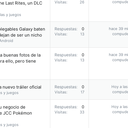
compud
Visitas
26
he Last Rites, un DLC
las y juegos
plegables Galaxy baten
Respuestas
0
hace 39 m
compud
Visitas
13
dejan de ser un nicho
Android
ca buenas fotos de la
Respuestas
0
hace 39 m
compud
Visitas
13
a ello, pero tiene
nuevo tráiler oficial
Respuestas
0
Hoy a las
compud
Visitas
17
s y juegos
su negocio de
Respuestas
0
Hoy a las
compud
Visitas
33
 de JCC Pokémon
s y juegos