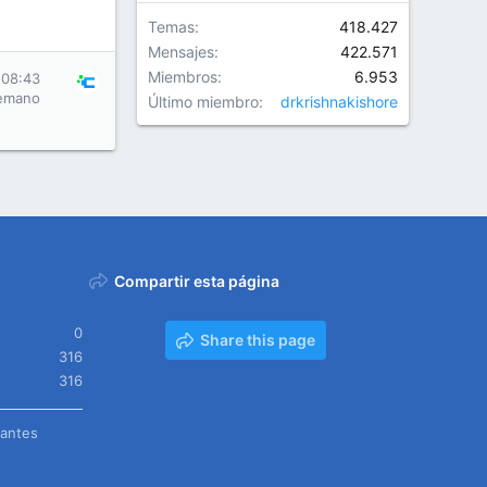
Temas
418.427
Mensajes
422.571
Miembros
6.953
 08:43
emano
Último miembro
drkrishnakishore
Compartir esta página
0
Share this page
316
316
tantes