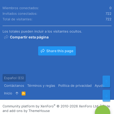
Miembros conectados
0
Invitados conectados
722
Total de visitantes
722
Los totales pueden incluir a los visitantes ocultos.
Compartir esta página
Share this page
Español (ES)
Arr
Contáctanos
Términos y reglas
Política de privacidad
Ayuda
Inicio
R
Pie
S
S
®
Community platform by XenForo
© 2010-2026 XenForo Ltd.
|
Style
and add-ons by ThemeHouse