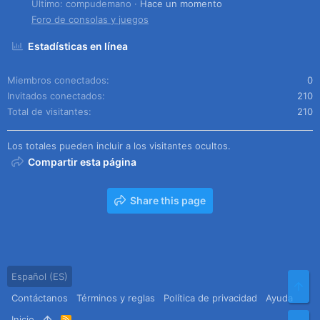
Último: compudemano
Hace un momento
Foro de consolas y juegos
Estadísticas en línea
Miembros conectados
0
Invitados conectados
210
Total de visitantes
210
Los totales pueden incluir a los visitantes ocultos.
Compartir esta página
Share this page
Español (ES)
Arr
Contáctanos
Términos y reglas
Política de privacidad
Ayuda
Inicio
R