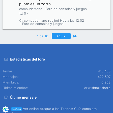
piloto es un zorro
compudemano
Foro de consolas y juegos
0
compudemano
Hoy a las 12:02
Foro de consolas y juegos
Último
1 de 10
Sig.
Estadísticas del foro
Temas
418.453
Mensajes
422.597
Miembros
6.953
Último miembro
drkrishnakishore
Último mensaje
Ver online Ataque a los Titanes: Guía completa
Noticia