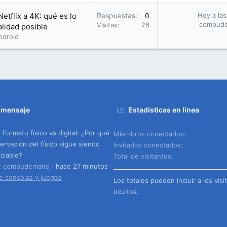
etflix a 4K: qué es lo
Respuestas
0
Hoy a las
compud
Visitas
26
alidad posible
ndroid
 mensaje
Estadísticas en línea
Formato físico vs digital: ¿Por qué
Miembros conectados
servación del físico sigue siendo
Invitados conectados
ciable?
Total de visitantes
o: compudemano
hace 27 minutos
e consolas y juegos
Los totales pueden incluir a los visi
ocultos.