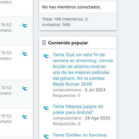
emano
No hay miembros conectados.
Total: 149 (miembros: 0,
 15:52
invitados: 149)
emano
Contenido popular
 15:52
Tema 'Qué ver este fin de
emano
semana en streaming: ciencia
ficción de altísimo nivel en
una de las mejores películas
del género. No te pierdas
Blade Runner 2049'
 15:52
compudemano
5 Jul 2024
emano
Respuestas: 0
Tema 'Mejores juegos de
poker para Android'
 15:52
compudemano
26 Ago 2025
emano
Respuestas: 3
Tema 'DixMax no funciona: