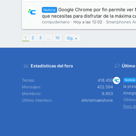
Google Chrome por fin permite ver N
Noticia
que necesitas para disfrutar de la máxima c
compudemano
Hoy a las 12:02
Smartphones A
1
2
3
…
10
Sig.
Estadísticas del foro
Último
Temas
418.450
Noticia
la pre
Mensajes
422.594
innego
Miembros
6.953
Últim
Último miembro
drkrishnakishore
Foro d