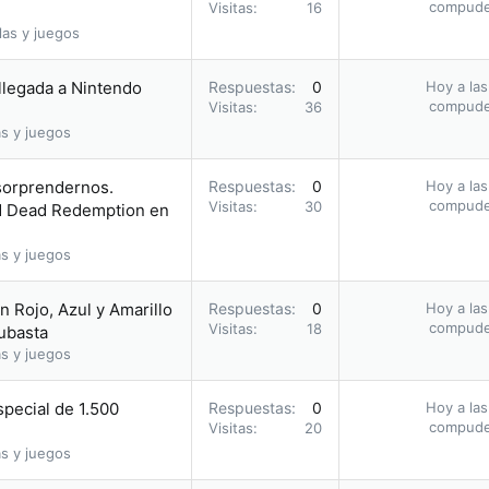
compud
Visitas
16
las y juegos
 llegada a Nintendo
Respuestas
0
Hoy a las
compud
Visitas
36
s y juegos
 sorprendernos.
Respuestas
0
Hoy a las
compud
Visitas
30
ed Dead Redemption en
s y juegos
 Rojo, Azul y Amarillo
Respuestas
0
Hoy a las
compud
Visitas
18
subasta
s y juegos
pecial de 1.500
Respuestas
0
Hoy a las
compud
Visitas
20
s y juegos