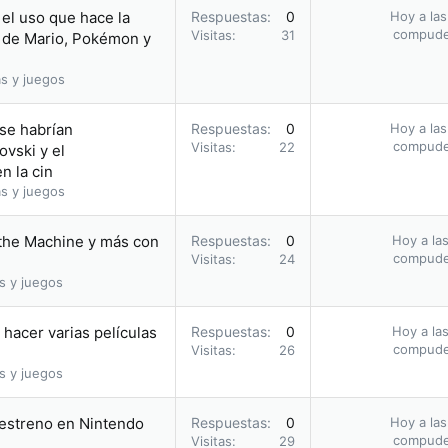
el uso que hace la
Respuestas
0
Hoy a las
compud
Visitas
31
 de Mario, Pokémon y
s y juegos
 se habrían
Respuestas
0
Hoy a las
compud
Visitas
22
vski y el
n la cin
s y juegos
 the Machine y más con
Respuestas
0
Hoy a las
compud
Visitas
24
s y juegos
hacer varias películas
Respuestas
0
Hoy a las
compud
Visitas
26
s y juegos
u estreno en Nintendo
Respuestas
0
Hoy a las
compud
Visitas
29