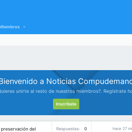
Miembros
Bienvenido a Noticias Compudeman
uieres unirte al resto de nuestros miembros?. Regístrate h
Inscríbete
a preservación del
Respuestas
0
hace 27 m