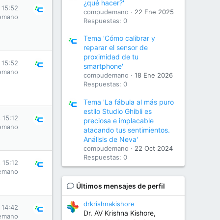
¿qué hacer?'
 15:52
compudemano
22 Ene 2025
emano
Respuestas: 0
Tema 'Cómo calibrar y
reparar el sensor de
proximidad de tu
 15:52
smartphone'
emano
compudemano
18 Ene 2026
Respuestas: 0
Tema 'La fábula al más puro
estilo Studio Ghibli es
 15:12
preciosa e implacable
emano
atacando tus sentimientos.
Análisis de Neva'
compudemano
22 Oct 2024
Respuestas: 0
 15:12
emano
Últimos mensajes de perfil
drkrishnakishore
 14:42
Dr. AV Krishna Kishore,
emano