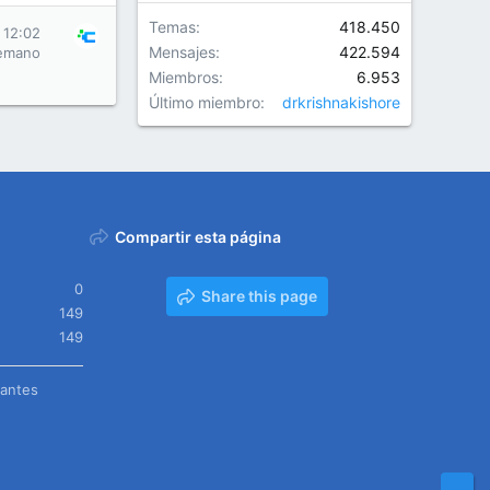
Temas
418.450
 12:02
Mensajes
422.594
emano
Miembros
6.953
Último miembro
drkrishnakishore
Compartir esta página
0
Share this page
149
149
tantes