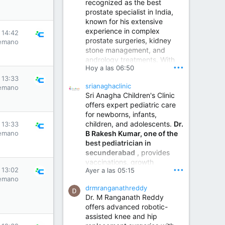
recognized as the best
prostate specialist in India,
known for his extensive
experience in complex
 14:42
prostate surgeries, kidney
emano
stone management, and
andrology treatments. With
•••
Hoy a las 06:50
years of surgical practice and
a strong focus on minimally
 13:33
srianaghaclinic
emano
invasive and robotic
Sri Anagha Children's Clinic
techniques.
offers expert pediatric care
for newborns, infants,
children, and adolescents.
Dr.
 13:33
Best Urologist in Vijayawada | Urology Specialist in Vijayawada
B Rakesh Kumar, one of the
emano
Dr. A. V. Krishna Kishore,
best pediatrician in
the Best Urologist...
secunderabad
, provides
vaccinations, growth
www.drkrishnakishore.com
•••
 13:02
Ayer a las 05:15
monitoring, newborn care,
emano
treatment for childhood
drmranganathreddy
illnesses, nutrition guidance,
Dr. M Ranganath Reddy
and preventive healthcare in
offers advanced robotic-
a child-friendly environment.
assisted knee and hip