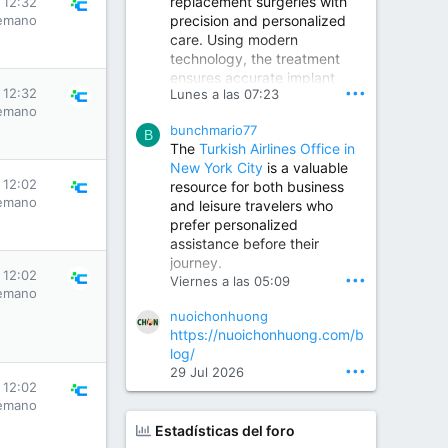
replacement surgeries with
 12:32
precision and personalized
emano
Children Hospital in Secunderabad | Best Pediatrician in Hyderabad | Neonatologist in Medchal
care. Using modern
Our pediatrician and
technology, the treatment
Neonatologist team at...
ensures accurate implant
www.srianaghaclinic.com
•••
 12:32
Lunes a las 07:23
placement, reduced pain,
emano
quicker recovery, and
bunchmario77
improved joint function,
B
The
Turkish Airlines Office in
helping patients return to an
New York City
is a valuable
active and comfortable
 12:02
resource for both business
lifestyle.
emano
and leisure travelers who
prefer personalized
assistance before their
Orthopedic Surgeon in Kondapur | Best Orthopedic Doctor in Kondapur | Dr. M. Ranganath Reddy
journey.
Consult Dr. M. Ranganath
 12:02
•••
Viernes a las 05:09
Reddy, the best...
emano
nuoichonhuong
www.drranganathreddy.co
https://nuoichonhuong.com/b
m
log/
•••
29 Jul 2026
 12:02
emano
Estadísticas del foro