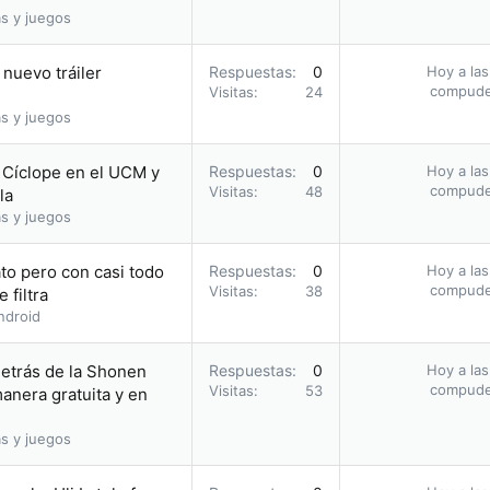
s y juegos
nuevo tráiler
Respuestas
0
Hoy a las
compud
Visitas
24
s y juegos
o Cíclope en el UCM y
Respuestas
0
Hoy a las
compud
Visitas
48
la
s y juegos
to pero con casi todo
Respuestas
0
Hoy a las
compud
Visitas
38
 filtra
ndroid
etrás de la Shonen
Respuestas
0
Hoy a las
compud
Visitas
53
nera gratuita y en
s y juegos