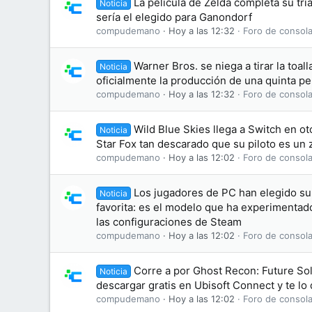
La película de Zelda completa su tri
Noticia
sería el elegido para Ganondorf
compudemano
Hoy a las 12:32
Foro de consola
Warner Bros. se niega a tirar la toal
Noticia
oficialmente la producción de una quinta pel
compudemano
Hoy a las 12:32
Foro de consola
Wild Blue Skies llega a Switch en o
Noticia
Star Fox tan descarado que su piloto es un 
compudemano
Hoy a las 12:02
Foro de consola
Los jugadores de PC han elegido su 
Noticia
favorita: es el modelo que ha experimentad
las configuraciones de Steam
compudemano
Hoy a las 12:02
Foro de consola
Corre a por Ghost Recon: Future Sol
Noticia
descargar gratis en Ubisoft Connect y te l
compudemano
Hoy a las 12:02
Foro de consola