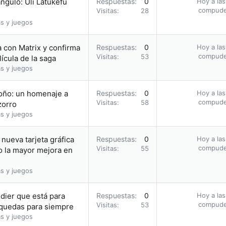
ángulo: Uli Latukefu
Respuestas
0
Hoy a las
compud
Visitas
28
s y juegos
la con Matrix y confirma
Respuestas
0
Hoy a las
compud
Visitas
53
ícula de la saga
s y juegos
toño: un homenaje a
Respuestas
0
Hoy a las
compud
Visitas
58
zorro
s y juegos
nueva tarjeta gráfica
Respuestas
0
Hoy a las
compud
Visitas
55
o la mayor mejora en
s y juegos
dier que está para
Respuestas
0
Hoy a las
compud
Visitas
53
o quedas para siempre
s y juegos