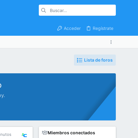
Acceder
Regístrate
Lista de foros
o
oy.
Miembros conectados
inutos