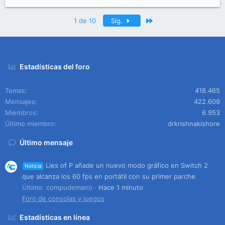
Último
1 de 10
Sig.
Estadísticas del foro
Temas
418.465
Mensajes
422.609
Miembros
6.953
Último miembro
drkrishnakishore
Último mensaje
Lies of P añade un nuevo modo gráfico en Switch 2
Noticia
que alcanza los 60 fps en portátil con su primer parche
Último: compudemano
Hace 1 minuto
Foro de consolas y juegos
Estadísticas en línea