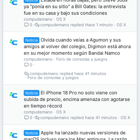
Noticia
ya "ponía en su sitio" a Bill Gates: la entrevista
fue en su casa y bajo sus condiciones
compudemano
OS X
compudemano
Hace 1 minuto
OS X
0
Olvida cuando veías a Agumon y sus
Noticia
amigos al volver del colegio, Digimon está ahora
en su mejor momento según Bandai Namco
compudemano
Foro de consolas y juegos
0
compudemano
hace 41 minutos
Foro de consolas y juegos
El iPhone 18 Pro no solo viene con
Noticia
subida de precio, encima amenaza con agotarse
en tiempo récord
compudemano
OS X
compudemano
hace 41 minutos
OS X
0
Apple ha lanzado nuevas versiones de
Noticia
macOS incluso para los Mac antiguos. La razón