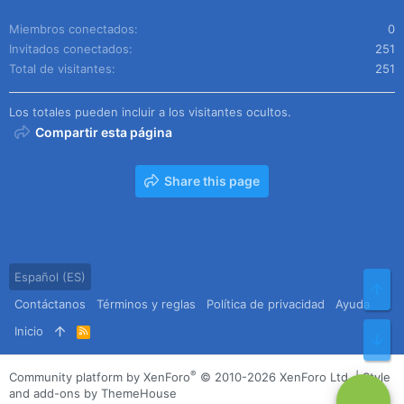
Miembros conectados
0
Invitados conectados
251
Total de visitantes
251
Los totales pueden incluir a los visitantes ocultos.
Compartir esta página
Share this page
Español (ES)
Arr
Contáctanos
Términos y reglas
Política de privacidad
Ayuda
Inicio
R
Pie
S
S
®
Community platform by XenForo
© 2010-2026 XenForo Ltd.
|
Style
and add-ons by ThemeHouse