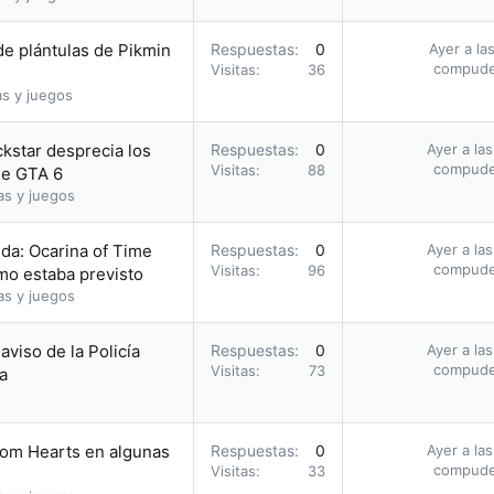
e plántulas de Pikmin
Respuestas
0
Ayer a la
compud
Visitas
36
as y juegos
ckstar desprecia los
Respuestas
0
Ayer a la
compud
Visitas
88
 de GTA 6
as y juegos
da: Ocarina of Time
Respuestas
0
Ayer a la
compud
Visitas
96
omo estaba previsto
as y juegos
 aviso de la Policía
Respuestas
0
Ayer a la
compud
Visitas
73
a
dom Hearts en algunas
Respuestas
0
Ayer a la
compud
Visitas
33