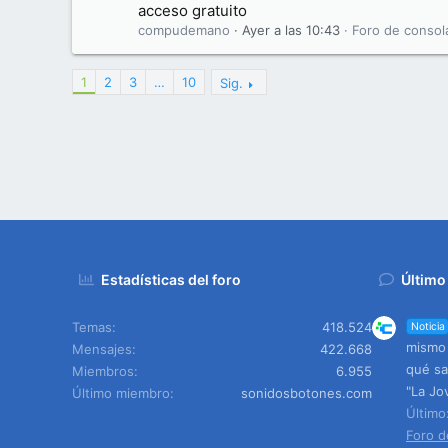
acceso gratuito
compudemano
Ayer a las 10:43
Foro de consol
1
2
3
…
10
Sig.
Estadísticas del foro
Último
Temas
418.524
Noticia
mismo 
Mensajes
422.668
qué sa
Miembros
6.955
"La Jo
Último miembro
sonidosbotones.com
Últim
Foro d