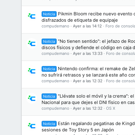
Pikmin Bloom recibe nuevo evento d
Noticia
disfrazados de etiqueta de equipaje
compudemano
Ayer a las 14:12
Foro de consol
"No tienen sentido": el jefazo de Ro
Noticia
discos físicos y defiende el código en caja
compudemano
Ayer a las 13:33
Foro de consol
Nintendo confirma: el remake de Zel
Noticia
no sufrirá retrasos y se lanzará este año c
compudemano
Ayer a las 12:32
Foro de consol
"Llévate solo el móvil y la crema": el
Noticia
Nacional para que dejes el DNI físico en cas
compudemano
Ayer a las 12:32
OS X
Están regalando pegatinas de King
Noticia
sesiones de Toy Story 5 en Japón