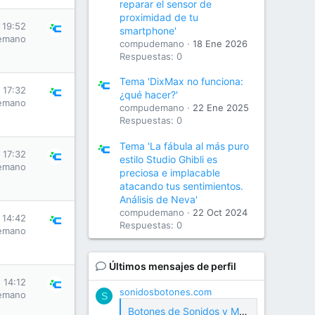
reparar el sensor de
proximidad de tu
s 19:52
smartphone'
emano
compudemano
18 Ene 2026
Respuestas: 0
Tema 'DixMax no funciona:
s 17:32
¿qué hacer?'
emano
compudemano
22 Ene 2025
Respuestas: 0
Tema 'La fábula al más puro
s 17:32
estilo Studio Ghibli es
emano
preciosa e implacable
atacando tus sentimientos.
Análisis de Neva'
compudemano
22 Oct 2024
s 14:42
Respuestas: 0
emano
Últimos mensajes de perfil
s 14:12
sonidosbotones.com
emano
S
Botones de Sonidos y Meme Soundboard Gratis