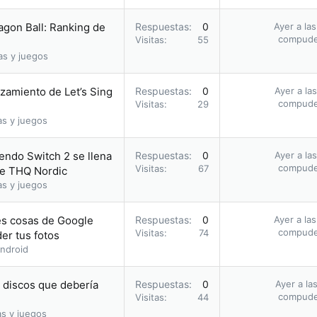
agon Ball: Ranking de
Respuestas
0
Ayer a la
compud
Visitas
55
as y juegos
nzamiento de Let’s Sing
Respuestas
0
Ayer a la
compud
Visitas
29
as y juegos
endo Switch 2 se llena
Respuestas
0
Ayer a la
compud
Visitas
67
de THQ Nordic
as y juegos
res cosas de Google
Respuestas
0
Ayer a la
compud
Visitas
74
er tus fotos
ndroid
s discos que debería
Respuestas
0
Ayer a la
compud
Visitas
44
as y juegos