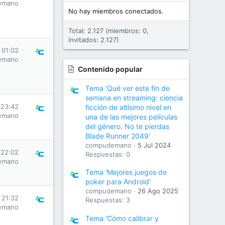
emano
No hay miembros conectados.
Total: 2.127 (miembros: 0,
invitados: 2.127)
 01:02
emano
Contenido popular
Tema 'Qué ver este fin de
semana en streaming: ciencia
 23:42
ficción de altísimo nivel en
emano
una de las mejores películas
del género. No te pierdas
Blade Runner 2049'
compudemano
5 Jul 2024
 22:02
Respuestas: 0
emano
Tema 'Mejores juegos de
poker para Android'
compudemano
26 Ago 2025
s 21:32
Respuestas: 3
emano
Tema 'Cómo calibrar y