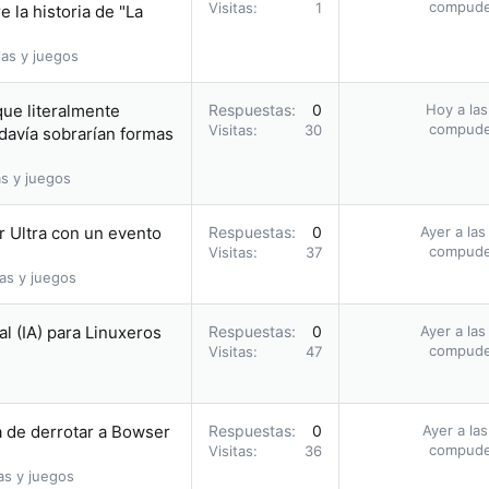
compud
Visitas
1
 la historia de "La
as y juegos
que literalmente
Respuestas
0
Hoy a las
compud
Visitas
30
davía sobrarían formas
s y juegos
r Ultra con un evento
Respuestas
0
Ayer a las
compud
Visitas
37
as y juegos
al (IA) para Linuxeros
Respuestas
0
Ayer a las
compud
Visitas
47
a de derrotar a Bowser
Respuestas
0
Ayer a la
compud
Visitas
36
as y juegos