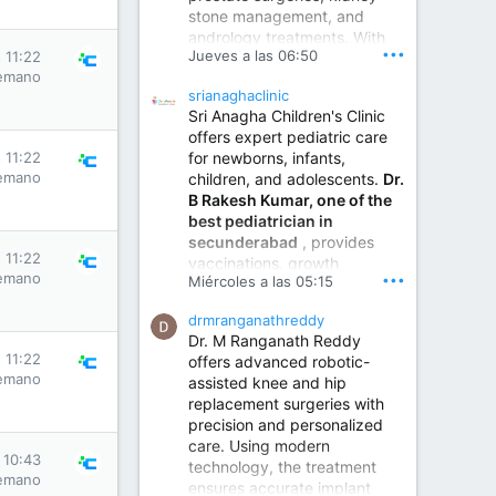
stone management, and
www.sumukhahospitals.co
andrology treatments. With
m
•••
Jueves a las 06:50
s 11:22
years of surgical practice and
emano
a strong focus on minimally
srianaghaclinic
invasive and robotic
Sri Anagha Children's Clinic
techniques.
offers expert pediatric care
for newborns, infants,
s 11:22
emano
children, and adolescents.
Dr.
Best Urologist in Vijayawada | Urology Specialist in Vijayawada
B Rakesh Kumar, one of the
Dr. A. V. Krishna Kishore,
best pediatrician in
the Best Urologist...
secunderabad
, provides
s 11:22
vaccinations, growth
www.drkrishnakishore.com
emano
•••
Miércoles a las 05:15
monitoring, newborn care,
treatment for childhood
drmranganathreddy
illnesses, nutrition guidance,
Dr. M Ranganath Reddy
and preventive healthcare in
s 11:22
offers advanced robotic-
a child-friendly environment.
emano
assisted knee and hip
replacement surgeries with
precision and personalized
Children Hospital in Secunderabad | Best Pediatrician in Hyderabad | Neonatologist in Medchal
care. Using modern
Our pediatrician and
s 10:43
technology, the treatment
Neonatologist team at...
emano
ensures accurate implant
www.srianaghaclinic.com