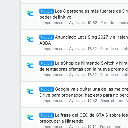
Los 8 personajes más fuertes de Dr
Noticia
poder definitivo
compudemano
Ayer a las 19:52
Foro de consol
Anunciado Let’s Sing 2027 y el rela
Noticia
ABBA
compudemano
Ayer a las 17:32
Foro de consol
La eShop de Nintendo Switch y Nint
Noticia
de tentadoras ofertas con la nueva promo 
compudemano
Ayer a las 17:32
Foro de consol
Google va a quitar una de las mejo
Noticia
Drive para ordenador: haz esto para no perd
compudemano
Ayer a las 14:42
Smartphones A
La frase del CEO de GTA 6 sobre lo
Noticia
preocupar a Nintendo
compudemano
Ayer a las 14:12
Foro de consol