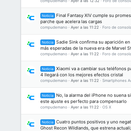
compudemano
Ayer a las 12:32
Foro de consol
Final Fantasy XIV cumple su promesa
Noticia
parche que acelera las cargas
compudemano
Ayer a las 11:22
Foro de consol
Sadie Sink confirma su aparición en 
Noticia
más esperadas de la nueva era de Marvel S
compudemano
Ayer a las 11:22
Foro de consol
Xiaomi va a cambiar sus teléfonos 
Noticia
4 llegará con los mejores efectos cristal
compudemano
Ayer a las 11:22
Smartphones A
No, la alarma del iPhone no suena s
Noticia
este ajuste es perfecto para compensarlo
compudemano
Ayer a las 11:22
OS X
Cuatro puntos positivos y uno negati
Noticia
Ghost Recon Wildlands, que estrena actuali