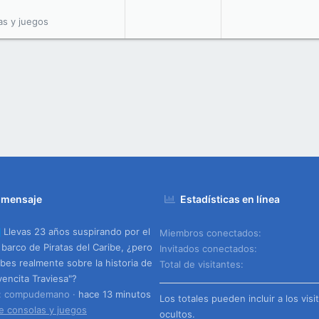
as y juegos
 mensaje
Estadísticas en línea
Llevas 23 años suspirando por el
Miembros conectados
barco de Piratas del Caribe, ¿pero
Invitados conectados
bes realmente sobre la historia de
Total de visitantes
vencita Traviesa"?
o: compudemano
hace 13 minutos
Los totales pueden incluir a los visi
e consolas y juegos
ocultos.