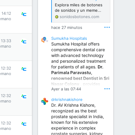
Explora miles de botones
de sonidos y un meme...
s 14:12
sonidosbotones.com
emano
•••
hace 27 minutos
Sumukha Hospitals
s 13:33
Sumukha Hospital offers
emano
comprehensive dental care
with advanced technology
and personalized treatment
for patients of all ages.
Dr.
s 12:32
Parimala Paravastu,
emano
renowned best Dentist in Sri
Nagar Colony
, provides
•••
Ayer a las 07:44
expert care for tooth pain,
gum disease, root canal
s 12:32
drkrishnakishore
treatment, dental implants,
emano
Dr. AV Krishna Kishore,
smile designing, cosmetic
recognized as the best
dentistry.
prostate specialist in India,
known for his extensive
s 12:32
experience in complex
Sumukha Hospital | Ear, Nose & Throat, Dental & Maxillofacial Surgery Center
emano
prostate surgeries, kidney