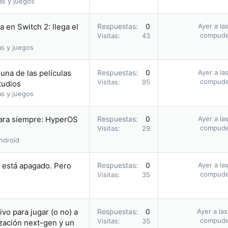
as y juegos
 en Switch 2: llega el
Respuestas
0
Ayer a la
compud
Visitas
43
as y juegos
una de las películas
Respuestas
0
Ayer a la
compud
Visitas
95
tudios
as y juegos
para siempre: HyperOS
Respuestas
0
Ayer a la
compud
Visitas
29
ndroid
i está apagado. Pero
Respuestas
0
Ayer a la
compud
Visitas
35
vo para jugar (o no) a
Respuestas
0
Ayer a la
compud
Visitas
35
zación next-gen y un