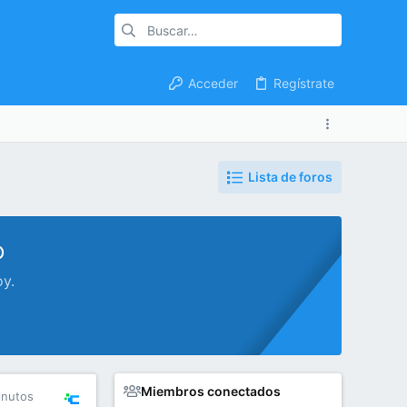
Acceder
Regístrate
Lista de foros
o
oy.
Miembros conectados
inutos