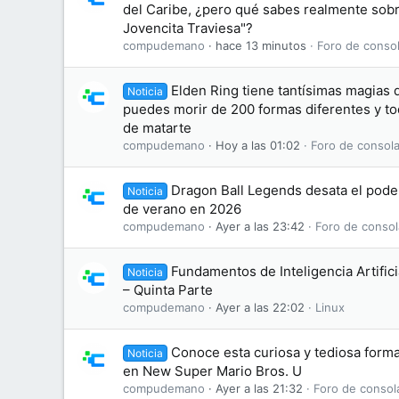
del Caribe, ¿pero qué sabes realmente sobre
Jovencita Traviesa"?
compudemano
hace 13 minutos
Foro de consol
Elden Ring tiene tantísimas magias 
Noticia
puedes morir de 200 formas diferentes y to
de matarte
compudemano
Hoy a las 01:02
Foro de consola
Dragon Ball Legends desata el pode
Noticia
de verano en 2026
compudemano
Ayer a las 23:42
Foro de consol
Fundamentos de Inteligencia Artifici
Noticia
– Quinta Parte
compudemano
Ayer a las 22:02
Linux
Conoce esta curiosa y tediosa form
Noticia
en New Super Mario Bros. U
compudemano
Ayer a las 21:32
Foro de consol