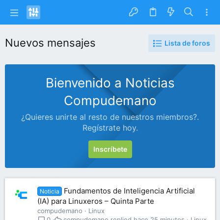
Nuevos mensajes
Lista de foros
Bienvenido a Noticias
Compudemano
¿Quieres unirte al resto de nuestros miembros?.
Regístrate hoy.
Inscríbete
Fundamentos de Inteligencia Artificial
Noticia
(IA) para Linuxeros – Quinta Parte
compudemano
Linux
compudemano
hace 25 minutos
Linux
0