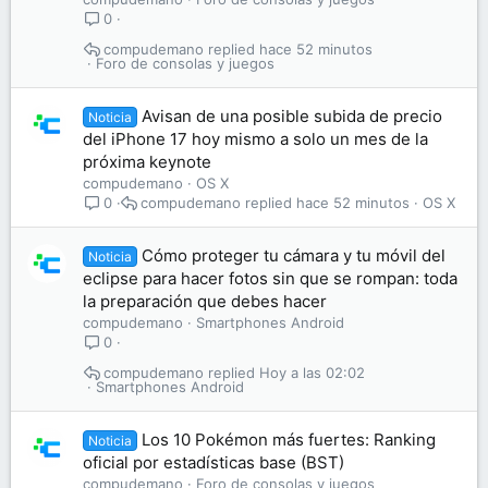
0
compudemano
hace 52 minutos
Foro de consolas y juegos
Avisan de una posible subida de precio
Noticia
del iPhone 17 hoy mismo a solo un mes de la
próxima keynote
compudemano
OS X
compudemano
hace 52 minutos
OS X
0
Cómo proteger tu cámara y tu móvil del
Noticia
eclipse para hacer fotos sin que se rompan: toda
la preparación que debes hacer
compudemano
Smartphones Android
0
compudemano
Hoy a las 02:02
Smartphones Android
Los 10 Pokémon más fuertes: Ranking
Noticia
oficial por estadísticas base (BST)
compudemano
Foro de consolas y juegos