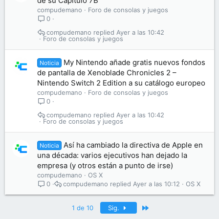
de su Capítulo 7B
compudemano
Foro de consolas y juegos
0
compudemano
Ayer a las 10:42
Foro de consolas y juegos
My Nintendo añade gratis nuevos fondos
Noticia
de pantalla de Xenoblade Chronicles 2 –
Nintendo Switch 2 Edition a su catálogo europeo
compudemano
Foro de consolas y juegos
0
compudemano
Ayer a las 10:42
Foro de consolas y juegos
Así ha cambiado la directiva de Apple en
Noticia
una década: varios ejecutivos han dejado la
empresa (y otros están a punto de irse)
compudemano
OS X
compudemano
Ayer a las 10:12
OS X
0
Último
1 de 10
Sig.