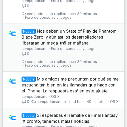
compudemano
Foro de consolas y juegos
0
compudemano
hace 30 minutos
Foro de consolas y juegos
Nos deben un State of Play de Phantom
Noticia
Blade Zero, y aún así los desarrolladores
liberarán un mega-tráiler mañana
compudemano
Foro de consolas y juegos
0
compudemano
hace 30 minutos
Foro de consolas y juegos
Mis amigos me preguntan por qué se me
Noticia
escucha tan bien en las llamadas que hago con
el iPhone. La respuesta está en este ajuste
compudemano
OS X
compudemano
hace 40 minutos
OS X
0
Si esperabas el remake de Final Fantasy
Noticia
IX pronto, tenemos malas noticias
compudemano
Foro de consolas y juegos