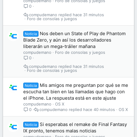
compudemano
Foro de consolas y juegos
0
compudemano
hace 31 minutos
Foro de consolas y juegos
Nos deben un State of Play de Phantom
Noticia
Blade Zero, y aún así los desarrolladores
liberarán un mega-tráiler mañana
compudemano
Foro de consolas y juegos
0
compudemano
hace 31 minutos
Foro de consolas y juegos
Mis amigos me preguntan por qué se me
Noticia
escucha tan bien en las llamadas que hago con
el iPhone. La respuesta está en este ajuste
compudemano
OS X
compudemano
hace 40 minutos
OS X
0
Si esperabas el remake de Final Fantasy
Noticia
IX pronto, tenemos malas noticias
compudemano
Foro de consolas y juegos