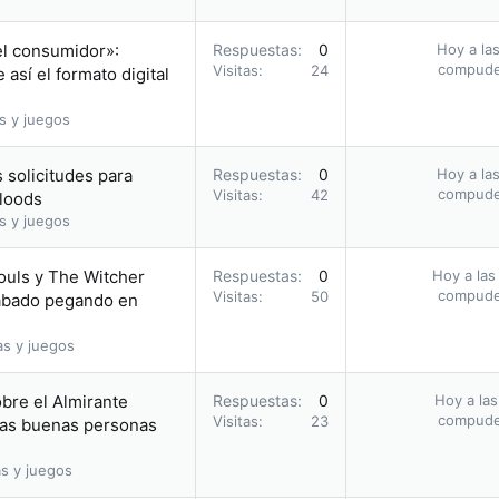
el consumidor»:
Respuestas
0
Hoy a las
compud
Visitas
24
así el formato digital
s y juegos
 solicitudes para
Respuestas
0
Hoy a las
compud
Visitas
42
bloods
s y juegos
ouls y The Witcher
Respuestas
0
Hoy a las
compud
Visitas
50
acabado pegando en
as y juegos
obre el Almirante
Respuestas
0
Hoy a las
compud
Visitas
23
 las buenas personas
s y juegos