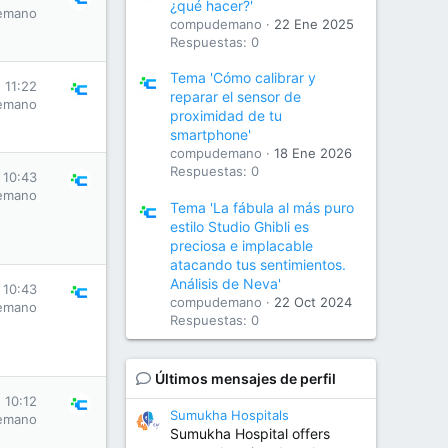
¿qué hacer?'
emano
compudemano
22 Ene 2025
Respuestas: 0
Tema 'Cómo calibrar y
 11:22
reparar el sensor de
emano
proximidad de tu
smartphone'
compudemano
18 Ene 2026
Respuestas: 0
 10:43
emano
Tema 'La fábula al más puro
estilo Studio Ghibli es
preciosa e implacable
atacando tus sentimientos.
Análisis de Neva'
 10:43
compudemano
22 Oct 2024
emano
Respuestas: 0
Últimos mensajes de perfil
 10:12
Sumukha Hospitals
emano
Sumukha Hospital offers