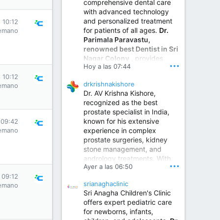
comprehensive dental care
with advanced technology
and personalized treatment
 10:12
for patients of all ages.
Dr.
emano
Parimala Paravastu,
renowned best Dentist in Sri
Nagar Colony
, provides
•••
Hoy a las 07:44
expert care for tooth pain,
gum disease, root canal
 10:12
drkrishnakishore
emano
treatment, dental implants,
Dr. AV Krishna Kishore,
smile designing, cosmetic
recognized as the best
dentistry.
prostate specialist in India,
known for his extensive
 09:42
experience in complex
emano
Sumukha Hospital | Ear, Nose & Throat, Dental & Maxillofacial Surgery Center
prostate surgeries, kidney
stone management, and
www.sumukhahospitals.co
andrology treatments. With
m
•••
Ayer a las 06:50
years of surgical practice and
 09:12
a strong focus on minimally
srianaghaclinic
emano
invasive and robotic
Sri Anagha Children's Clinic
techniques.
offers expert pediatric care
for newborns, infants,