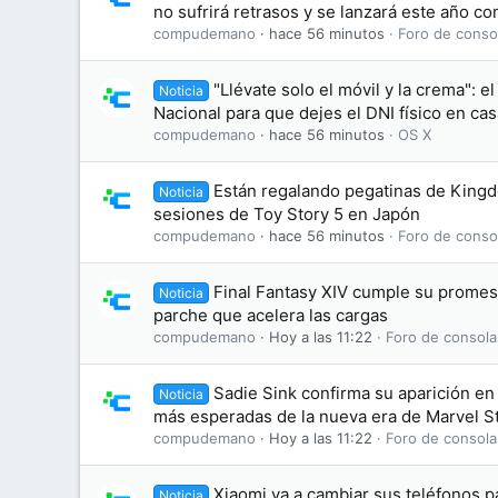
no sufrirá retrasos y se lanzará este año c
compudemano
hace 56 minutos
Foro de conso
"Llévate solo el móvil y la crema": el
Noticia
Nacional para que dejes el DNI físico en cas
compudemano
hace 56 minutos
OS X
Están regalando pegatinas de King
Noticia
sesiones de Toy Story 5 en Japón
compudemano
hace 56 minutos
Foro de conso
Final Fantasy XIV cumple su promesa
Noticia
parche que acelera las cargas
compudemano
Hoy a las 11:22
Foro de consola
Sadie Sink confirma su aparición en 
Noticia
más esperadas de la nueva era de Marvel S
compudemano
Hoy a las 11:22
Foro de consola
Xiaomi va a cambiar sus teléfonos 
Noticia