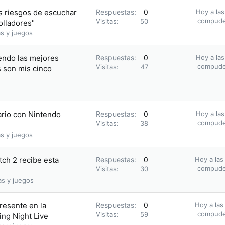
s riesgos de escuchar
Respuestas
0
Hoy a las
compud
Visitas
50
olladores"
s y juegos
endo las mejores
Respuestas
0
Hoy a las
compud
Visitas
47
s son mis cinco
ario con Nintendo
Respuestas
0
Hoy a las
compud
Visitas
38
s y juegos
tch 2 recibe esta
Respuestas
0
Hoy a las
compud
Visitas
30
as y juegos
presente en la
Respuestas
0
Hoy a las
compud
Visitas
59
ng Night Live