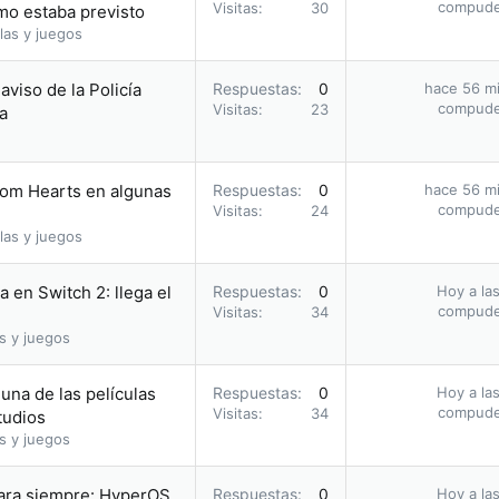
compud
Visitas
30
omo estaba previsto
las y juegos
 aviso de la Policía
Respuestas
0
hace 56 m
compud
Visitas
23
a
dom Hearts en algunas
Respuestas
0
hace 56 m
compud
Visitas
24
las y juegos
 en Switch 2: llega el
Respuestas
0
Hoy a las
compud
Visitas
34
s y juegos
una de las películas
Respuestas
0
Hoy a las
compud
Visitas
34
tudios
s y juegos
para siempre: HyperOS
Respuestas
0
Hoy a las