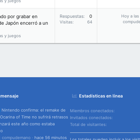
as y juegos
tado por grabar en
Respuestas
0
Hoy a las
compud
Visitas
64
 de Japón encerró a un
as y juegos
 mensaje
Estadísticas en línea
Nintendo confirma: el remake de
Miembros conectados
 Ocarina of Time no sufrirá retrasos
Invitados conectados
anzará este año como estaba
Total de visitantes
to
o: compudemano
hace 56 minutos
Los totales pueden incluir a los visi