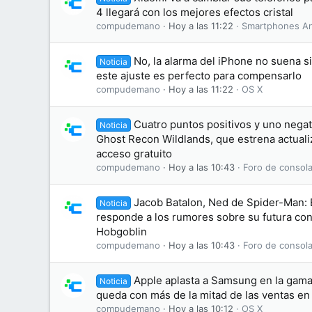
4 llegará con los mejores efectos cristal
compudemano
Hoy a las 11:22
Smartphones An
No, la alarma del iPhone no suena s
Noticia
este ajuste es perfecto para compensarlo
compudemano
Hoy a las 11:22
OS X
Cuatro puntos positivos y uno negati
Noticia
Ghost Recon Wildlands, que estrena actuali
acceso gratuito
compudemano
Hoy a las 10:43
Foro de consola
Jacob Batalon, Ned de Spider-Man:
Noticia
responde a los rumores sobre su futura conv
Hobgoblin
compudemano
Hoy a las 10:43
Foro de consola
Apple aplasta a Samsung en la gama 
Noticia
queda con más de la mitad de las ventas e
compudemano
Hoy a las 10:12
OS X