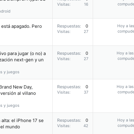
compud
Visitas
16
droid
i está apagado. Pero
Respuestas
0
Hoy a las
compud
Visitas
27
vo para jugar (o no) a
Respuestas
0
Hoy a las
compud
Visitas
27
zación next-gen y un
s y juegos
 Brand New Day,
Respuestas
0
Hoy a las
compud
Visitas
37
ersión al villano
s y juegos
alta: el iPhone 17 se
Respuestas
0
Hoy a las
compud
Visitas
42
n el mundo