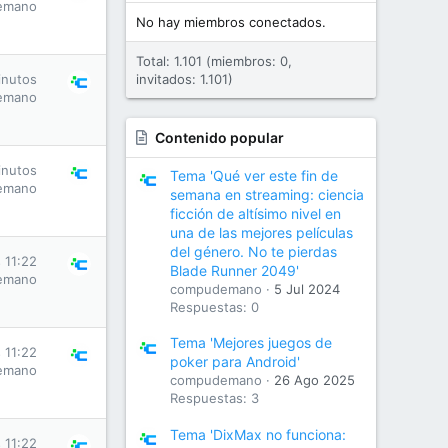
emano
No hay miembros conectados.
Total: 1.101 (miembros: 0,
inutos
invitados: 1.101)
emano
Contenido popular
inutos
Tema 'Qué ver este fin de
emano
semana en streaming: ciencia
ficción de altísimo nivel en
una de las mejores películas
del género. No te pierdas
 11:22
Blade Runner 2049'
emano
compudemano
5 Jul 2024
Respuestas: 0
Tema 'Mejores juegos de
 11:22
poker para Android'
emano
compudemano
26 Ago 2025
Respuestas: 3
Tema 'DixMax no funciona:
 11:22