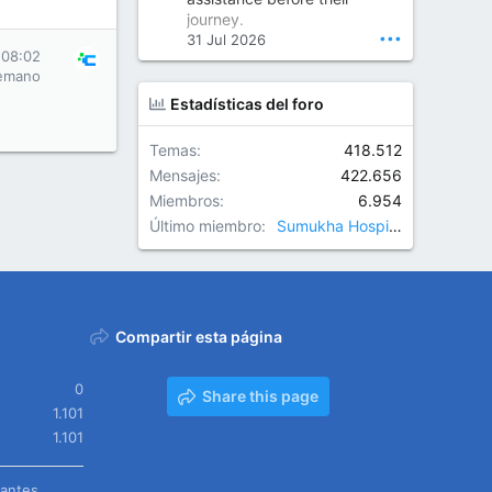
Orthopedic Surgeon in Kondapur | Best Orthopedic Doctor in Kondapur | Dr. M. Ranganath Reddy
journey.
Consult Dr. M. Ranganath
•••
31 Jul 2026
Reddy, the best...
 08:02
emano
www.drranganathreddy.co
Estadísticas del foro
m
Temas
418.512
Mensajes
422.656
Miembros
6.954
Último miembro
Sumukha Hospitals
Compartir esta página
0
Share this page
1.101
1.101
tantes