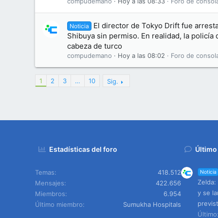
compudemano
Hoy a las 08:33
Foro de consol
El director de Tokyo Drift fue arres
Noticia
Shibuya sin permiso. En realidad, la policía
cabeza de turco
compudemano
Hoy a las 08:02
Foro de consol
1
2
3
…
10
Sig.
Estadísticas del foro
Último
Temas
418.512
Noticia
Zelda:
Mensajes
422.656
y se l
Miembros
6.954
previs
Último miembro
Sumukha Hospitals
Últim