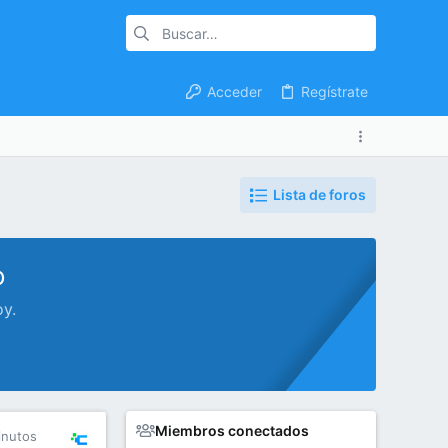
Acceder
Regístrate
Lista de foros
o
oy.
Miembros conectados
inutos