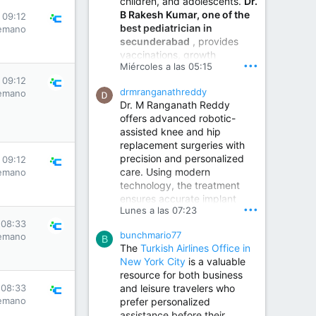
children, and adolescents.
Dr.
Best Urologist in Vijayawada | Urology Specialist in Vijayawada
B Rakesh Kumar, one of the
 09:12
Dr. A. V. Krishna Kishore,
best pediatrician in
emano
the Best Urologist...
secunderabad
, provides
vaccinations, growth
www.drkrishnakishore.com
•••
Miércoles a las 05:15
monitoring, newborn care,
 09:12
treatment for childhood
drmranganathreddy
emano
illnesses, nutrition guidance,
Dr. M Ranganath Reddy
and preventive healthcare in
offers advanced robotic-
a child-friendly environment.
assisted knee and hip
replacement surgeries with
precision and personalized
Children Hospital in Secunderabad | Best Pediatrician in Hyderabad | Neonatologist in Medchal
 09:12
care. Using modern
emano
Our pediatrician and
technology, the treatment
Neonatologist team at...
ensures accurate implant
www.srianaghaclinic.com
•••
Lunes a las 07:23
placement, reduced pain,
 08:33
quicker recovery, and
bunchmario77
emano
improved joint function,
B
The
Turkish Airlines Office in
helping patients return to an
New York City
is a valuable
active and comfortable
resource for both business
lifestyle.
and leisure travelers who
 08:33
emano
prefer personalized
assistance before their