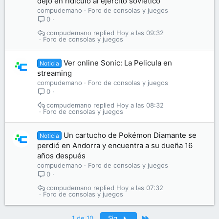
dejó en ridículo al ejército soviético
compudemano
Foro de consolas y juegos
0
compudemano
Hoy a las 09:32
Foro de consolas y juegos
Ver online Sonic: La Pelicula en
Noticia
streaming
compudemano
Foro de consolas y juegos
0
compudemano
Hoy a las 08:32
Foro de consolas y juegos
Un cartucho de Pokémon Diamante se
Noticia
perdió en Andorra y encuentra a su dueña 16
años después
compudemano
Foro de consolas y juegos
0
compudemano
Hoy a las 07:32
Foro de consolas y juegos
Último
1 de 10
Sig.