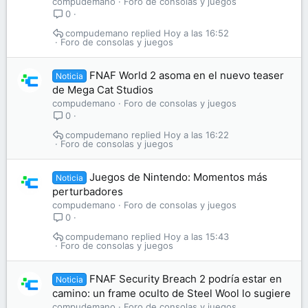
compudemano
Foro de consolas y juegos
0
compudemano
Hoy a las 16:52
Foro de consolas y juegos
FNAF World 2 asoma en el nuevo teaser
Noticia
de Mega Cat Studios
compudemano
Foro de consolas y juegos
0
compudemano
Hoy a las 16:22
Foro de consolas y juegos
Juegos de Nintendo: Momentos más
Noticia
perturbadores
compudemano
Foro de consolas y juegos
0
compudemano
Hoy a las 15:43
Foro de consolas y juegos
FNAF Security Breach 2 podría estar en
Noticia
camino: un frame oculto de Steel Wool lo sugiere
compudemano
Foro de consolas y juegos