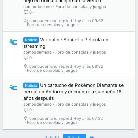
dejó en ridículo al ejército soviético
compudemano
Foro de consolas y juegos
0
compudemano
Hoy a las 09:32
Foro de consolas y juegos
Ver online Sonic: La Pelicula en
Noticia
streaming
compudemano
Foro de consolas y juegos
0
compudemano
Hoy a las 08:32
Foro de consolas y juegos
Un cartucho de Pokémon Diamante se
Noticia
perdió en Andorra y encuentra a su dueña 16
años después
compudemano
Foro de consolas y juegos
0
compudemano
Hoy a las 07:32
Foro de consolas y juegos
Último
1 de 10
Sig.