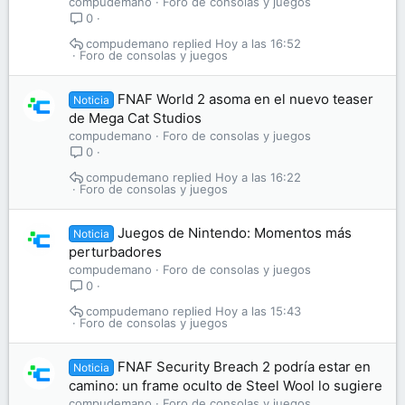
compudemano
Foro de consolas y juegos
0
compudemano
Hoy a las 16:52
Foro de consolas y juegos
FNAF World 2 asoma en el nuevo teaser
Noticia
de Mega Cat Studios
compudemano
Foro de consolas y juegos
0
compudemano
Hoy a las 16:22
Foro de consolas y juegos
Juegos de Nintendo: Momentos más
Noticia
perturbadores
compudemano
Foro de consolas y juegos
0
compudemano
Hoy a las 15:43
Foro de consolas y juegos
FNAF Security Breach 2 podría estar en
Noticia
camino: un frame oculto de Steel Wool lo sugiere
compudemano
Foro de consolas y juegos