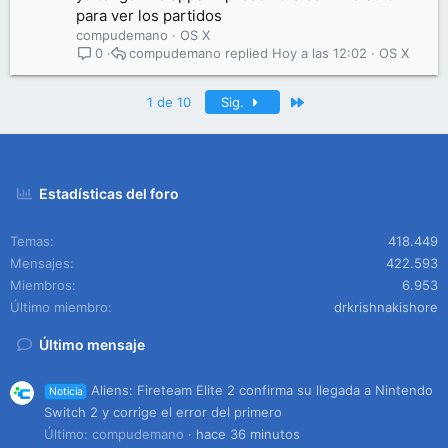
para ver los partidos
compudemano
OS X
compudemano
Hoy a las 12:02
OS X
0
Último
1 de 10
Sig.
Estadísticas del foro
Temas
418.449
Mensajes
422.593
Miembros
6.953
Último miembro
drkrishnakishore
Último mensaje
Aliens: Fireteam Elite 2 confirma su llegada a Nintendo
Noticia
Switch 2 y corrige el error del primero
Último: compudemano
hace 36 minutos