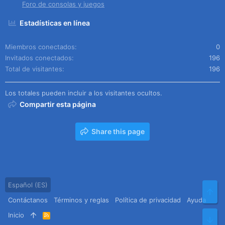
Foro de consolas y juegos
Estadísticas en línea
Miembros conectados
0
Invitados conectados
196
Total de visitantes
196
Los totales pueden incluir a los visitantes ocultos.
Compartir esta página
Share this page
Español (ES)
Arr
Contáctanos
Términos y reglas
Política de privacidad
Ayuda
Inicio
R
Pie
S