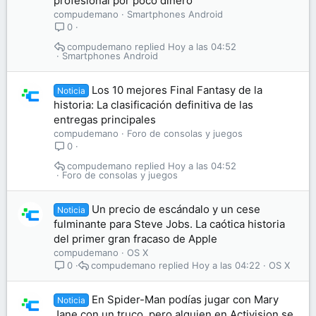
profesional por poco dinero
compudemano
Smartphones Android
0
compudemano
Hoy a las 04:52
Smartphones Android
Los 10 mejores Final Fantasy de la
Noticia
historia: La clasificación definitiva de las
entregas principales
compudemano
Foro de consolas y juegos
0
compudemano
Hoy a las 04:52
Foro de consolas y juegos
Un precio de escándalo y un cese
Noticia
fulminante para Steve Jobs. La caótica historia
del primer gran fracaso de Apple
compudemano
OS X
compudemano
Hoy a las 04:22
OS X
0
En Spider-Man podías jugar con Mary
Noticia
Jane con un truco, pero alguien en Activision se