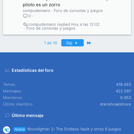
piloto es un zorro
compudemano
Foro de consolas y juegos
0
compudemano
Hoy a las 12:02
Foro de consolas y juegos
Último
1 de 10
Sig.
Estadísticas del foro
Temas
418.453
Mensajes
422.597
Miembros
6.953
Último miembro
drkrishnakishore
Último mensaje
Moonlighter 2: The Endless Vault y otros 6 juegos
Noticia