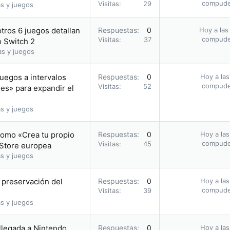
compud
Visitas
29
s y juegos
otros 6 juegos detallan
Respuestas
0
Hoy a las
compud
Visitas
37
o Switch 2
as y juegos
uegos a intervalos
Respuestas
0
Hoy a las
compud
Visitas
52
les» para expandir el
s y juegos
romo «Crea tu propio
Respuestas
0
Hoy a las
compud
Visitas
45
 Store europea
s y juegos
a preservación del
Respuestas
0
Hoy a las
compud
Visitas
39
s y juegos
 llegada a Nintendo
Respuestas
0
Hoy a las