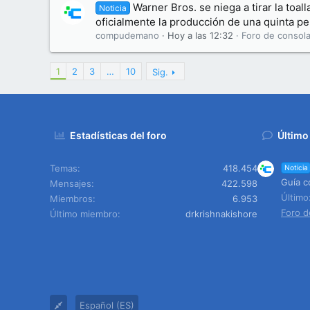
Warner Bros. se niega a tirar la toal
Noticia
oficialmente la producción de una quinta pel
compudemano
Hoy a las 12:32
Foro de consola
1
2
3
…
10
Sig.
Estadísticas del foro
Último
Temas
418.454
Noticia
Guía c
Mensajes
422.598
Últim
Miembros
6.953
Foro d
Último miembro
drkrishnakishore
Español (ES)