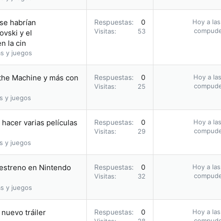
 se habrían
Respuestas
0
Hoy a las
compud
Visitas
53
vski y el
n la cin
s y juegos
 the Machine y más con
Respuestas
0
Hoy a las
compud
Visitas
25
s y juegos
hacer varias películas
Respuestas
0
Hoy a las
compud
Visitas
29
s y juegos
u estreno en Nintendo
Respuestas
0
Hoy a las
compud
Visitas
32
s y juegos
nuevo tráiler
Respuestas
0
Hoy a las
compud