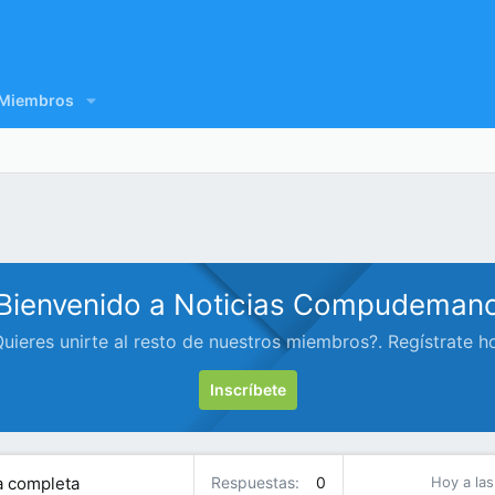
Miembros
Bienvenido a Noticias Compudeman
uieres unirte al resto de nuestros miembros?. Regístrate h
Inscríbete
ía completa
Respuestas
0
Hoy a las