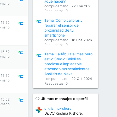
¿qué hacer?'
emano
compudemano
22 Ene 2025
Respuestas: 0
Tema 'Cómo calibrar y
 15:52
reparar el sensor de
emano
proximidad de tu
smartphone'
compudemano
18 Ene 2026
Respuestas: 0
 15:52
Tema 'La fábula al más puro
emano
estilo Studio Ghibli es
preciosa e implacable
atacando tus sentimientos.
Análisis de Neva'
 15:52
compudemano
22 Oct 2024
emano
Respuestas: 0
Últimos mensajes de perfil
 15:52
emano
drkrishnakishore
Dr. AV Krishna Kishore,