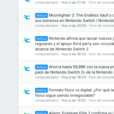
compudemano
Hoy a las 21:42
Foro de consola
Moonlighter 2: The Endless Vault y 
Noticia
sus estrenos en Nintendo Switch / Nintend
compudemano
Hoy a las 20:02
Foro de consol
Nintendo afirma que lanzar nuevos j
Noticia
regulares y el apoyo third party son «crucia
alcance de Nintendo Switch 2
compudemano
Hoy a las 18:23
Foro de consola
Ahorra hasta 59,99€ con la nueva p
Noticia
pack de Nintendo Switch 2» de la Nintendo
compudemano
Hoy a las 18:23
Foro de consola
Formato físico vs digital: ¿Por qué l
Noticia
físico sigue siendo innegociable?
compudemano
Hoy a las 16:52
Foro de consola
Aliens: Fireteam Elite 2 confirma su
Noticia