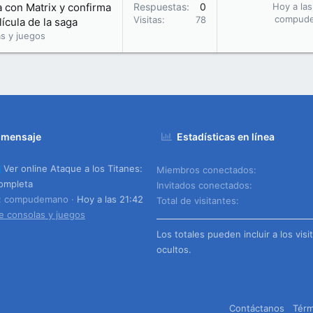
la con Matrix y confirma
Respuestas
0
Hoy a las
compud
Visitas
78
ícula de la saga
s y juegos
 mensaje
Estadísticas en línea
Ver online Ataque a los Titanes:
Miembros conectados
ompleta
Invitados conectados
o: compudemano
Hoy a las 21:42
Total de visitantes
e consolas y juegos
Los totales pueden incluir a los visi
ocultos.
Contáctanos
Térm