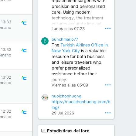
replacement surgeries with
precision and personalized
Children Hospital in Secunderabad | Best Pediatrician in Hyderabad | Neonatologist in Medchal
care. Using modern
Our pediatrician and
technology, the treatment
Neonatologist team at...
 13:33
ensures accurate implant
www.srianaghaclinic.com
emano
•••
Lunes a las 07:23
placement, reduced pain,
quicker recovery, and
bunchmario77
improved joint function,
B
The
Turkish Airlines Office in
helping patients return to an
 13:33
New York City
is a valuable
active and comfortable
emano
resource for both business
lifestyle.
and leisure travelers who
prefer personalized
assistance before their
Orthopedic Surgeon in Kondapur | Best Orthopedic Doctor in Kondapur | Dr. M. Ranganath Reddy
 13:02
journey.
Consult Dr. M. Ranganath
emano
•••
Viernes a las 05:09
Reddy, the best...
nuoichonhuong
www.drranganathreddy.co
https://nuoichonhuong.com/b
m
log/
 12:32
•••
29 Jul 2026
emano
Estadísticas del foro