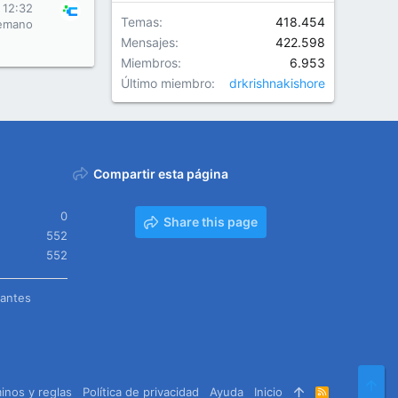
 12:32
Temas
418.454
emano
Mensajes
422.598
Miembros
6.953
Último miembro
drkrishnakishore
Compartir esta página
0
Share this page
552
552
tantes
Arr
inos y reglas
Política de privacidad
Ayuda
Inicio
R