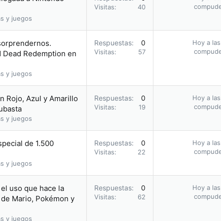
compud
Visitas
40
s y juegos
 sorprendernos.
Respuestas
0
Hoy a las
compud
Visitas
57
ed Dead Redemption en
s y juegos
 Rojo, Azul y Amarillo
Respuestas
0
Hoy a las
compud
Visitas
19
subasta
s y juegos
pecial de 1.500
Respuestas
0
Hoy a las
compud
Visitas
22
s y juegos
el uso que hace la
Respuestas
0
Hoy a las
compud
Visitas
62
 de Mario, Pokémon y
s y juegos