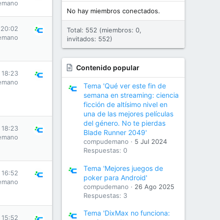
emano
No hay miembros conectados.
 20:02
Total: 552 (miembros: 0,
emano
invitados: 552)
Contenido popular
 18:23
emano
Tema 'Qué ver este fin de
semana en streaming: ciencia
ficción de altísimo nivel en
una de las mejores películas
del género. No te pierdas
 18:23
Blade Runner 2049'
emano
compudemano
5 Jul 2024
Respuestas: 0
Tema 'Mejores juegos de
 16:52
poker para Android'
emano
compudemano
26 Ago 2025
Respuestas: 3
Tema 'DixMax no funciona:
 15:52