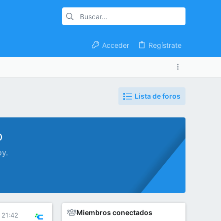
Acceder
Regístrate
Lista de foros
o
oy.
Miembros conectados
 21:42