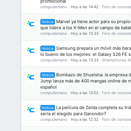
promocional
compudemano
Hoy a las 14:42
Foro de consola
Marvel ya tiene actor para su propi
Noticia
que lidere a los X-Men en el campo de batal
compudemano
Hoy a las 13:33
Foro de consola
Samsung prepara un móvil más bara
Noticia
lo bueno de los mejores: el Galaxy S26 FE se
compudemano
Hoy a las 13:33
Smartphones A
Bombazo de Shueisha: la empresa d
Noticia
Jump lanza más de 400 mangas online de ma
español
compudemano
Hoy a las 13:02
Foro de consola
La película de Zelda completa su tri
Noticia
sería el elegido para Ganondorf
compudemano
Hoy a las 12:32
Foro de consola