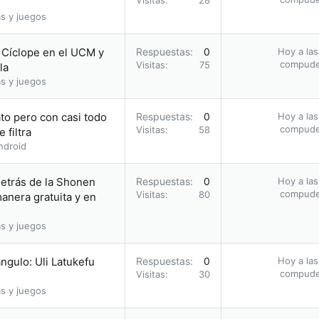
Visitas
28
s y juegos
o Cíclope en el UCM y
Respuestas
0
Hoy a las
compud
Visitas
75
la
s y juegos
to pero con casi todo
Respuestas
0
Hoy a las
compud
Visitas
58
 filtra
ndroid
etrás de la Shonen
Respuestas
0
Hoy a las
compud
Visitas
80
nera gratuita y en
s y juegos
ángulo: Uli Latukefu
Respuestas
0
Hoy a las
compud
Visitas
30
s y juegos