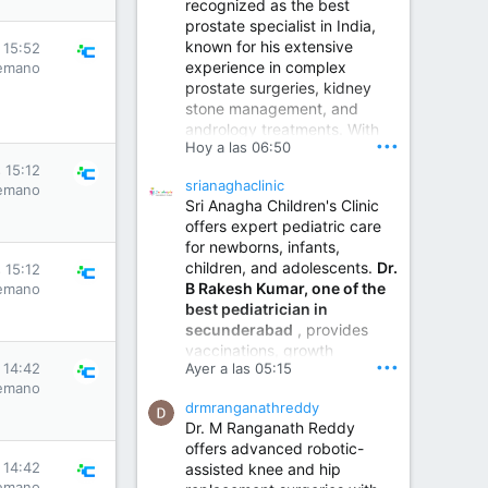
recognized as the best
prostate specialist in India,
known for his extensive
 15:52
experience in complex
emano
prostate surgeries, kidney
stone management, and
andrology treatments. With
•••
Hoy a las 06:50
years of surgical practice and
a strong focus on minimally
 15:12
srianaghaclinic
emano
invasive and robotic
Sri Anagha Children's Clinic
techniques.
offers expert pediatric care
for newborns, infants,
children, and adolescents.
Dr.
 15:12
Best Urologist in Vijayawada | Urology Specialist in Vijayawada
B Rakesh Kumar, one of the
emano
Dr. A. V. Krishna Kishore,
best pediatrician in
the Best Urologist...
secunderabad
, provides
vaccinations, growth
www.drkrishnakishore.com
•••
 14:42
Ayer a las 05:15
monitoring, newborn care,
emano
treatment for childhood
drmranganathreddy
illnesses, nutrition guidance,
Dr. M Ranganath Reddy
and preventive healthcare in
offers advanced robotic-
a child-friendly environment.
 14:42
assisted knee and hip
emano