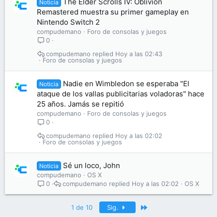
The Elder Scrolls IV: Oblivion
Noticia
Remastered muestra su primer gameplay en
Nintendo Switch 2
compudemano
Foro de consolas y juegos
0
compudemano
Hoy a las 02:43
Foro de consolas y juegos
Nadie en Wimbledon se esperaba "El
Noticia
ataque de los vallas publicitarias voladoras" hace
25 años. Jamás se repitió
compudemano
Foro de consolas y juegos
0
compudemano
Hoy a las 02:02
Foro de consolas y juegos
Sé un loco, John
Noticia
compudemano
OS X
compudemano
Hoy a las 02:02
OS X
0
Último
1 de 10
Sig.