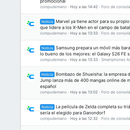
promocional
compudemano
Hoy a las 14:42
Foro de consola
Marvel ya tiene actor para su propi
Noticia
que lidere a los X-Men en el campo de batal
compudemano
Hoy a las 13:33
Foro de consola
Samsung prepara un móvil más bara
Noticia
lo bueno de los mejores: el Galaxy S26 FE se
compudemano
Hoy a las 13:33
Smartphones A
Bombazo de Shueisha: la empresa d
Noticia
Jump lanza más de 400 mangas online de ma
español
compudemano
Hoy a las 13:02
Foro de consola
La película de Zelda completa su tri
Noticia
sería el elegido para Ganondorf
compudemano
Hoy a las 12:32
Foro de consola