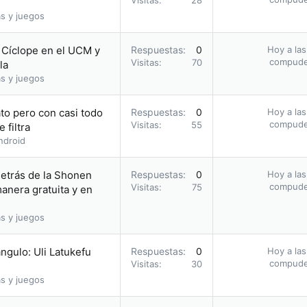
Visitas
28
s y juegos
o Cíclope en el UCM y
Respuestas
0
Hoy a las
compud
Visitas
70
la
s y juegos
to pero con casi todo
Respuestas
0
Hoy a las
compud
Visitas
55
 filtra
ndroid
etrás de la Shonen
Respuestas
0
Hoy a las
compud
Visitas
75
nera gratuita y en
s y juegos
ángulo: Uli Latukefu
Respuestas
0
Hoy a las
compud
Visitas
30
s y juegos