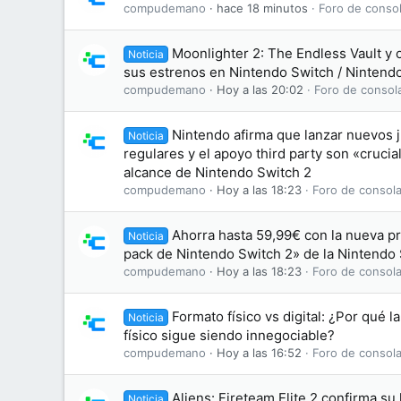
compudemano
hace 18 minutos
Foro de consol
Moonlighter 2: The Endless Vault y 
Noticia
sus estrenos en Nintendo Switch / Nintend
compudemano
Hoy a las 20:02
Foro de consol
Nintendo afirma que lanzar nuevos j
Noticia
regulares y el apoyo third party son «crucia
alcance de Nintendo Switch 2
compudemano
Hoy a las 18:23
Foro de consola
Ahorra hasta 59,99€ con la nueva p
Noticia
pack de Nintendo Switch 2» de la Nintendo
compudemano
Hoy a las 18:23
Foro de consola
Formato físico vs digital: ¿Por qué l
Noticia
físico sigue siendo innegociable?
compudemano
Hoy a las 16:52
Foro de consola
Aliens: Fireteam Elite 2 confirma su
Noticia