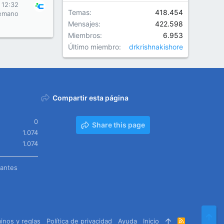
 12:32
Temas
418.454
emano
Mensajes
422.598
Miembros
6.953
Último miembro
drkrishnakishore
Compartir esta página
0
Share this page
1.074
1.074
tantes
Arr
inos y reglas
Política de privacidad
Ayuda
Inicio
R