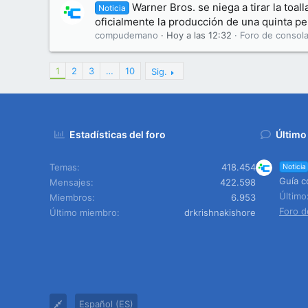
Warner Bros. se niega a tirar la toal
Noticia
oficialmente la producción de una quinta pel
compudemano
Hoy a las 12:32
Foro de consola
1
2
3
…
10
Sig.
Estadísticas del foro
Último
Temas
418.454
Noticia
Guía c
Mensajes
422.598
Últim
Miembros
6.953
Foro d
Último miembro
drkrishnakishore
Español (ES)