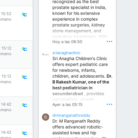
recognized as the best
prostate specialist in India,
known for his extensive
 15:52
experience in complex
emano
prostate surgeries, kidney
stone management, and
andrology treatments. With
•••
Hoy a las 06:50
years of surgical practice and
a strong focus on minimally
 15:12
srianaghaclinic
emano
invasive and robotic
Sri Anagha Children's Clinic
techniques.
offers expert pediatric care
for newborns, infants,
children, and adolescents.
Dr.
 15:12
Best Urologist in Vijayawada | Urology Specialist in Vijayawada
B Rakesh Kumar, one of the
emano
Dr. A. V. Krishna Kishore,
best pediatrician in
the Best Urologist...
secunderabad
, provides
vaccinations, growth
www.drkrishnakishore.com
•••
 14:42
Ayer a las 05:15
monitoring, newborn care,
emano
treatment for childhood
drmranganathreddy
illnesses, nutrition guidance,
Dr. M Ranganath Reddy
and preventive healthcare in
offers advanced robotic-
a child-friendly environment.
 14:42
assisted knee and hip
emano