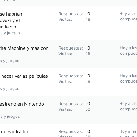
 se habrían
Respuestas
0
Hoy a las
compud
Visitas
48
vski y el
n la cin
s y juegos
 the Machine y más con
Respuestas
0
Hoy a las
compud
Visitas
25
s y juegos
hacer varias películas
Respuestas
0
Hoy a las
compud
Visitas
29
s y juegos
u estreno en Nintendo
Respuestas
0
Hoy a las
compud
Visitas
32
s y juegos
nuevo tráiler
Respuestas
0
Hoy a las
compud