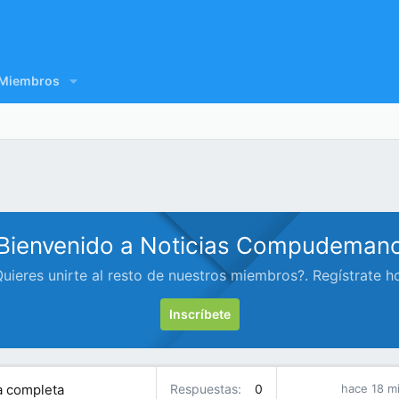
Miembros
Bienvenido a Noticias Compudeman
uieres unirte al resto de nuestros miembros?. Regístrate h
Inscríbete
ía completa
Respuestas
0
hace 18 m