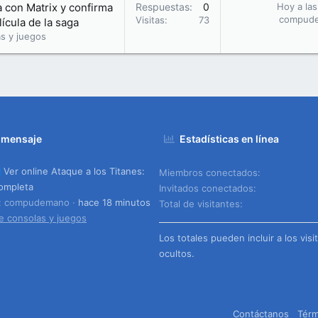
la con Matrix y confirma
Respuestas
0
Hoy a las
compud
Visitas
73
ícula de la saga
s y juegos
 mensaje
Estadísticas en línea
Ver online Ataque a los Titanes:
Miembros conectados
ompleta
Invitados conectados
o: compudemano
hace 18 minutos
Total de visitantes
e consolas y juegos
Los totales pueden incluir a los visi
ocultos.
Contáctanos
Térm