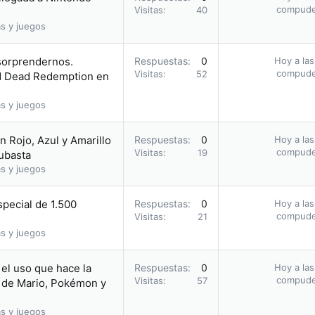
compud
Visitas
40
s y juegos
 sorprendernos.
Respuestas
0
Hoy a las
compud
Visitas
52
ed Dead Redemption en
s y juegos
 Rojo, Azul y Amarillo
Respuestas
0
Hoy a las
compud
Visitas
19
subasta
s y juegos
pecial de 1.500
Respuestas
0
Hoy a las
compud
Visitas
21
s y juegos
el uso que hace la
Respuestas
0
Hoy a las
compud
Visitas
57
 de Mario, Pokémon y
s y juegos