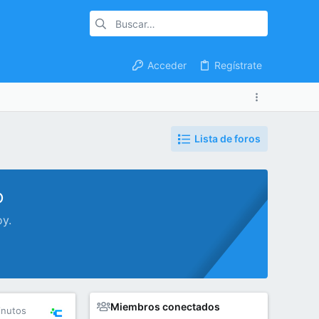
Acceder
Regístrate
Lista de foros
o
oy.
Miembros conectados
inutos