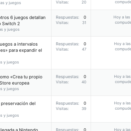
compud
Visitas
20
as y juegos
otros 6 juegos detallan
Respuestas
0
Hoy a las
compud
Visitas
31
o Switch 2
as y juegos
uegos a intervalos
Respuestas
0
Hoy a las
compud
Visitas
47
les» para expandir el
s y juegos
romo «Crea tu propio
Respuestas
0
Hoy a las
compud
Visitas
40
 Store europea
s y juegos
a preservación del
Respuestas
0
Hoy a las
compud
Visitas
39
s y juegos
 llegada a Nintendo
Respuestas
0
Hoy a las