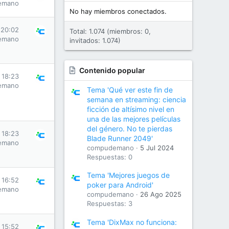
emano
No hay miembros conectados.
 20:02
Total: 1.074 (miembros: 0,
emano
invitados: 1.074)
Contenido popular
 18:23
emano
Tema 'Qué ver este fin de
semana en streaming: ciencia
ficción de altísimo nivel en
una de las mejores películas
del género. No te pierdas
 18:23
Blade Runner 2049'
emano
compudemano
5 Jul 2024
Respuestas: 0
Tema 'Mejores juegos de
 16:52
poker para Android'
emano
compudemano
26 Ago 2025
Respuestas: 3
Tema 'DixMax no funciona:
 15:52