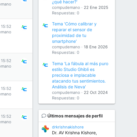
¿qué hacer?'
emano
compudemano
22 Ene 2025
Respuestas: 0
Tema 'Cómo calibrar y
 15:52
reparar el sensor de
emano
proximidad de tu
smartphone'
compudemano
18 Ene 2026
Respuestas: 0
 15:52
Tema 'La fábula al más puro
emano
estilo Studio Ghibli es
preciosa e implacable
atacando tus sentimientos.
Análisis de Neva'
 15:52
compudemano
22 Oct 2024
emano
Respuestas: 0
Últimos mensajes de perfil
 15:52
emano
drkrishnakishore
Dr. AV Krishna Kishore,