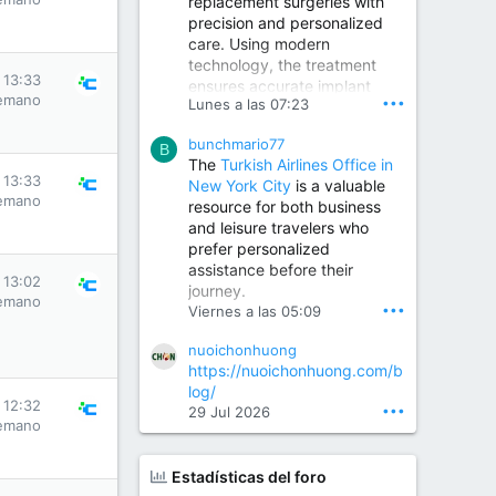
replacement surgeries with
precision and personalized
Children Hospital in Secunderabad | Best Pediatrician in Hyderabad | Neonatologist in Medchal
care. Using modern
Our pediatrician and
technology, the treatment
Neonatologist team at...
 13:33
ensures accurate implant
www.srianaghaclinic.com
emano
•••
Lunes a las 07:23
placement, reduced pain,
quicker recovery, and
bunchmario77
improved joint function,
B
The
Turkish Airlines Office in
helping patients return to an
 13:33
New York City
is a valuable
active and comfortable
emano
resource for both business
lifestyle.
and leisure travelers who
prefer personalized
assistance before their
Orthopedic Surgeon in Kondapur | Best Orthopedic Doctor in Kondapur | Dr. M. Ranganath Reddy
 13:02
journey.
Consult Dr. M. Ranganath
emano
•••
Viernes a las 05:09
Reddy, the best...
nuoichonhuong
www.drranganathreddy.co
https://nuoichonhuong.com/b
m
log/
 12:32
•••
29 Jul 2026
emano
Estadísticas del foro