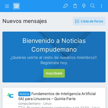
Nuevos mensajes
Lista de foros
Bienvenido a Noticias
Compudemano
¿Quieres unirte al resto de nuestros miembros?.
Regístrate hoy.
Inscríbete
Fundamentos de Inteligencia Artificial
Noticia
(IA) para Linuxeros – Quinta Parte
compudemano
Linux
compudemano
Hoy a las 22:02
Linux
0