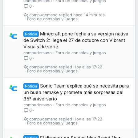
compudemano
Foro de consolas y juegos
0
compudemano
hace 14 minutos
Foro de consolas y juegos
Minecraft pone fecha a su versión nativa
Noticia
de Switch 2: llega el 27 de octubre con Vibrant
Visuals de serie
compudemano
Foro de consolas y juegos
0
compudemano
Hoy a las 17:22
Foro de consolas y juegos
Sonic Team explica qué se necesita para
Noticia
un buen remake y promete más sorpresas del
35º aniversario
compudemano
Foro de consolas y juegos
0
compudemano
Hoy a las 17:22
Foro de consolas y juegos
El director de Spider-Man Brand New