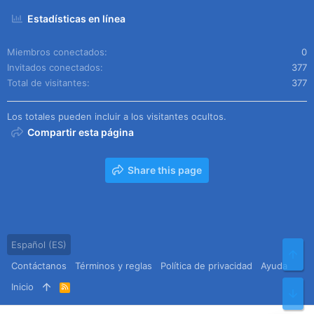
Estadísticas en línea
Miembros conectados
0
Invitados conectados
377
Total de visitantes
377
Los totales pueden incluir a los visitantes ocultos.
Compartir esta página
Share this page
Español (ES)
Arr
Contáctanos
Términos y reglas
Política de privacidad
Ayuda
Inicio
R
Pie
S
S