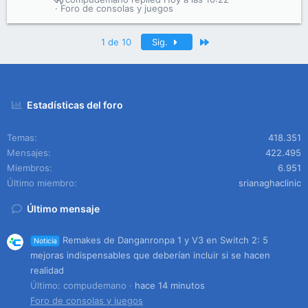
Foro de consolas y juegos
Último
1 de 10
Sig.
Estadísticas del foro
Temas
418.351
Mensajes
422.495
Miembros
6.951
Último miembro
srianaghaclinic
Último mensaje
Remakes de Danganronpa 1 y V3 en Switch 2: 5
Noticia
mejoras indispensables que deberían incluir si se hacen
realidad
Último: compudemano
hace 14 minutos
Foro de consolas y juegos