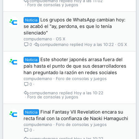
compudemano
Hoy a las 11:02
Foro de consolas y juegos
Los grupos de WhatsApp cambian hoy:
Noticia
se acabó el "ay, perdona, es que lo tenía
silenciado"
compudemano
OS X
compudemano
Hoy a las 10:22
OS X
0
Este shooter japonés arrasa fuera del
Noticia
país hasta el punto de que sus desarrolladores
han preguntado la razón en redes sociales
compudemano
Foro de consolas y juegos
0
compudemano
Hoy a las 10:22
Foro de consolas y juegos
Final Fantasy VII Revelation encara su
Noticia
recta final con la confianza de Naoki Hamaguchi
compudemano
Foro de consolas y juegos
0
compudemano
Hoy a las 10:22