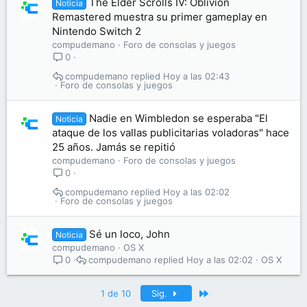
The Elder Scrolls IV: Oblivion
Noticia
Remastered muestra su primer gameplay en
Nintendo Switch 2
compudemano
Foro de consolas y juegos
0
compudemano
Hoy a las 02:43
Foro de consolas y juegos
Nadie en Wimbledon se esperaba "El
Noticia
ataque de los vallas publicitarias voladoras" hace
25 años. Jamás se repitió
compudemano
Foro de consolas y juegos
0
compudemano
Hoy a las 02:02
Foro de consolas y juegos
Sé un loco, John
Noticia
compudemano
OS X
compudemano
Hoy a las 02:02
OS X
0
Último
1 de 10
Sig.