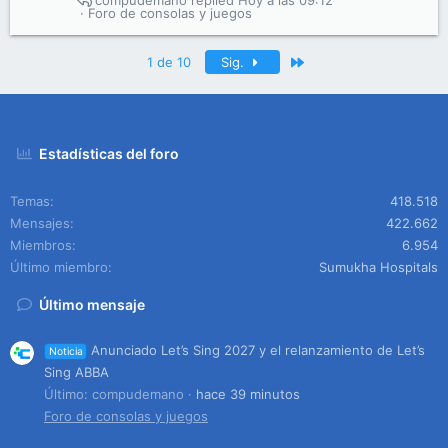
compudemano
Hoy a las 09:12
Foro de consolas y juegos
Último
1 de 10
Sig.
Estadísticas del foro
Temas
418.518
Mensajes
422.662
Miembros
6.954
Último miembro
Sumukha Hospitals
Último mensaje
Anunciado Let’s Sing 2027 y el relanzamiento de Let’s
Noticia
Sing ABBA
Último: compudemano
hace 39 minutos
Foro de consolas y juegos