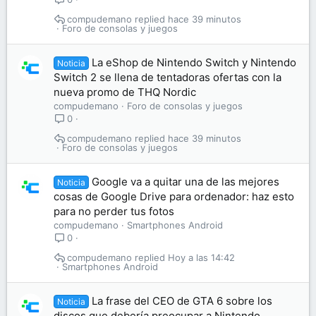
compudemano
hace 39 minutos
Foro de consolas y juegos
La eShop de Nintendo Switch y Nintendo
Noticia
Switch 2 se llena de tentadoras ofertas con la
nueva promo de THQ Nordic
compudemano
Foro de consolas y juegos
0
compudemano
hace 39 minutos
Foro de consolas y juegos
Google va a quitar una de las mejores
Noticia
cosas de Google Drive para ordenador: haz esto
para no perder tus fotos
compudemano
Smartphones Android
0
compudemano
Hoy a las 14:42
Smartphones Android
La frase del CEO de GTA 6 sobre los
Noticia
discos que debería preocupar a Nintendo