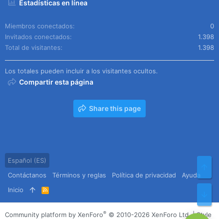
Estadísticas en línea
Miembros conectados
0
Invitados conectados
1.398
Total de visitantes
1.398
Los totales pueden incluir a los visitantes ocultos.
Compartir esta página
Share this page
Español (ES)
Arr
Contáctanos
Términos y reglas
Política de privacidad
Ayuda
Inicio
R
Pie
S
S
®
Community platform by XenForo
© 2010-2026 XenForo Ltd.
|
Style