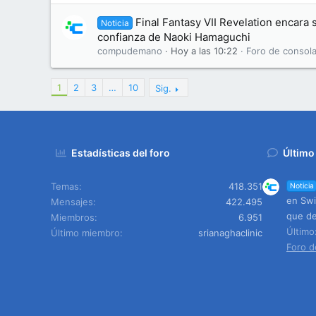
Final Fantasy VII Revelation encara s
Noticia
confianza de Naoki Hamaguchi
compudemano
Hoy a las 10:22
Foro de consola
1
2
3
…
10
Sig.
Estadísticas del foro
Último
Temas
418.351
Noticia
en Swi
Mensajes
422.495
que de
Miembros
6.951
Últim
Último miembro
srianaghaclinic
Foro d