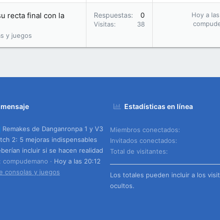
u recta final con la
Respuestas
0
Hoy a las
compud
Visitas
38
s y juegos
 mensaje
Estadísticas en línea
Remakes de Danganronpa 1 y V3
Miembros conectados
tch 2: 5 mejoras indispensables
Invitados conectados
berían incluir si se hacen realidad
Total de visitantes
o: compudemano
Hoy a las 20:12
e consolas y juegos
Los totales pueden incluir a los visi
ocultos.