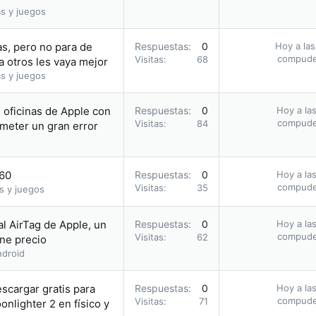
s y juegos
s, pero no para de
Respuestas
0
Hoy a las
compud
Visitas
68
a otros les vaya mejor
s y juegos
s oficinas de Apple con
Respuestas
0
Hoy a las
compud
Visitas
84
meter un gran error
.60
Respuestas
0
Hoy a las
compud
Visitas
35
s y juegos
al AirTag de Apple, un
Respuestas
0
Hoy a las
compud
Visitas
62
ene precio
droid
escargar gratis para
Respuestas
0
Hoy a las
compud
Visitas
71
nlighter 2 en físico y