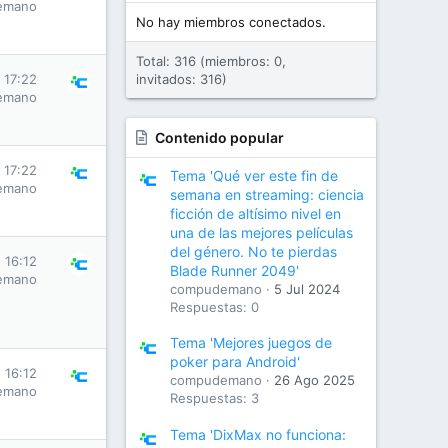
emano
No hay miembros conectados.
Total: 316 (miembros: 0,
 17:22
invitados: 316)
emano
Contenido popular
 17:22
Tema 'Qué ver este fin de
emano
semana en streaming: ciencia
ficción de altísimo nivel en
una de las mejores películas
del género. No te pierdas
 16:12
Blade Runner 2049'
emano
compudemano
5 Jul 2024
Respuestas: 0
Tema 'Mejores juegos de
poker para Android'
 16:12
compudemano
26 Ago 2025
emano
Respuestas: 3
Tema 'DixMax no funciona: