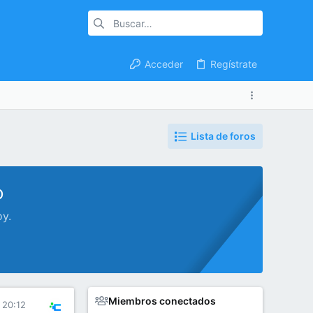
Acceder
Regístrate
Lista de foros
o
oy.
Miembros conectados
 20:12