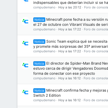
indispensables que deberían incluir si se h
compudemano
Hoy a las 20:12
Foro de consola
Minecraft pone fecha a su versión na
Noticia
el 27 de octubre con Vibrant Visuals de ser
compudemano
Hoy a las 17:22
Foro de consola
Sonic Team explica qué se necesit
Noticia
y promete más sorpresas del 35º aniversar
compudemano
Hoy a las 17:22
Foro de consola
El director de Spider-Man Brand N
Noticia
estuvo cerca de dirigir Vengadores Doomsd
forma de conectar con ese proyecto
compudemano
Hoy a las 16:12
Foro de consola
Minecraft confirma fecha y mejoras
Noticia
Switch 2 Edition
compudemano
Hoy a las 16:12
Foro de consola