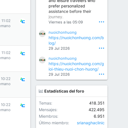
and leisure travelers who
prefer personalized
assistance before their
Orthopedic Surgeon in Kondapur | Best Orthopedic Doctor in Kondapur | Dr. M. Ranganath Reddy
journey.
Consult Dr. M. Ranganath
 11:02
•••
Viernes a las 05:09
Reddy, the best...
emano
nuoichonhuong
www.drranganathreddy.co
https://nuoichonhuong.com/b
m
log/
•••
29 Jul 2026
 11:02
emano
nuoichonhuong
https://nuoichonhuong.com/g
ioi-thieu-nuoi-chon-huong/
•••
29 Jul 2026
 10:22
emano
Estadísticas del foro
Temas
418.351
 10:22
Mensajes
422.495
emano
Miembros
6.951
Último miembro
srianaghaclinic