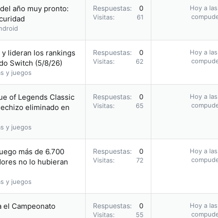
 del año muy pronto:
Respuestas
0
Hoy a las
compud
Visitas
61
scuridad
ndroid
y lideran los rankings
Respuestas
0
Hoy a las
compud
Visitas
62
do Switch (5/8/26)
s y juegos
ue of Legends Classic
Respuestas
0
Hoy a las
compud
Visitas
65
hechizo eliminado en
s y juegos
juego más de 6.700
Respuestas
0
Hoy a las
compud
Visitas
72
ores no lo hubieran
s y juegos
a el Campeonato
Respuestas
0
Hoy a las
compud
Visitas
55