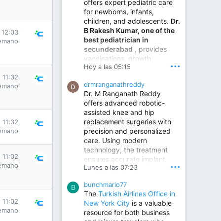
offers expert pediatric care
for newborns, infants,
children, and adolescents.
Dr.
B Rakesh Kumar, one of the
 12:03
best pediatrician in
emano
secunderabad
, provides
vaccinations, growth
•••
Hoy a las 05:15
monitoring, newborn care,
treatment for childhood
 11:32
drmranganathreddy
emano
illnesses, nutrition guidance,
Dr. M Ranganath Reddy
and preventive healthcare in
offers advanced robotic-
a child-friendly environment.
assisted knee and hip
replacement surgeries with
 11:32
precision and personalized
emano
Children Hospital in Secunderabad | Best Pediatrician in Hyderabad | Neonatologist in Medchal
care. Using modern
Our pediatrician and
technology, the treatment
Neonatologist team at...
 11:02
ensures accurate implant
www.srianaghaclinic.com
emano
•••
Lunes a las 07:23
placement, reduced pain,
quicker recovery, and
bunchmario77
improved joint function,
B
The
Turkish Airlines Office in
helping patients return to an
 11:02
New York City
is a valuable
active and comfortable
emano
resource for both business
lifestyle.