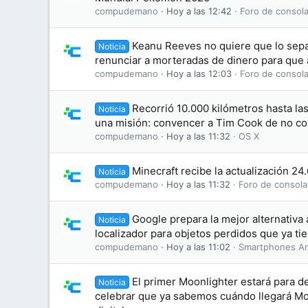
compudemano
Hoy a las 12:42
Foro de consola
Keanu Reeves no quiere que lo sepa
Noticia
renunciar a morteradas de dinero para que 
compudemano
Hoy a las 12:03
Foro de consola
Recorrió 10.000 kilómetros hasta la
Noticia
una misión: convencer a Tim Cook de no co
compudemano
Hoy a las 11:32
OS X
Minecraft recibe la actualización 24
Noticia
compudemano
Hoy a las 11:32
Foro de consola
Google prepara la mejor alternativa 
Noticia
localizador para objetos perdidos que ya ti
compudemano
Hoy a las 11:02
Smartphones An
El primer Moonlighter estará para d
Noticia
celebrar que ya sabemos cuándo llegará Moo