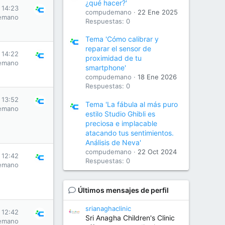
¿qué hacer?'
 14:23
compudemano
22 Ene 2025
emano
Respuestas: 0
Tema 'Cómo calibrar y
reparar el sensor de
 14:22
proximidad de tu
emano
smartphone'
compudemano
18 Ene 2026
Respuestas: 0
 13:52
Tema 'La fábula al más puro
emano
estilo Studio Ghibli es
preciosa e implacable
atacando tus sentimientos.
Análisis de Neva'
compudemano
22 Oct 2024
 12:42
Respuestas: 0
emano
Últimos mensajes de perfil
srianaghaclinic
 12:42
Sri Anagha Children's Clinic
emano