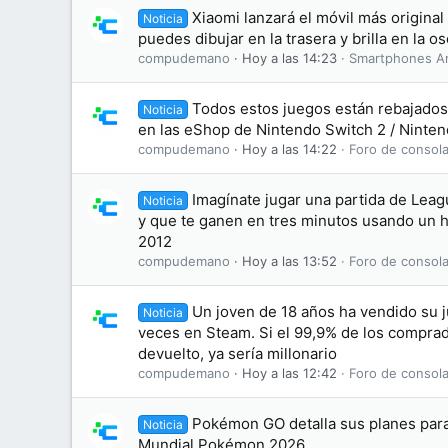
Xiaomi lanzará el móvil más original
Noticia
puedes dibujar en la trasera y brilla en la o
compudemano
Hoy a las 14:23
Smartphones A
Todos estos juegos están rebajados 
Noticia
en las eShop de Nintendo Switch 2 / Ninten
compudemano
Hoy a las 14:22
Foro de consola
Imagínate jugar una partida de Leag
Noticia
y que te ganen en tres minutos usando un 
2012
compudemano
Hoy a las 13:52
Foro de consola
Un joven de 18 años ha vendido su 
Noticia
veces en Steam. Si el 99,9% de los comprad
devuelto, ya sería millonario
compudemano
Hoy a las 12:42
Foro de consola
Pokémon GO detalla sus planes par
Noticia
Mundial Pokémon 2026