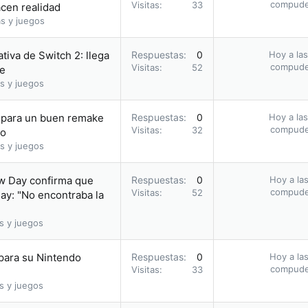
compud
Visitas
33
acen realidad
s y juegos
tiva de Switch 2: llega
Respuestas
0
Hoy a las
compud
Visitas
52
ie
s y juegos
a para un buen remake
Respuestas
0
Hoy a las
compud
Visitas
32
io
s y juegos
ew Day confirma que
Respuestas
0
Hoy a las
compud
Visitas
52
ay: "No encontraba la
s y juegos
 para su Nintendo
Respuestas
0
Hoy a las
compud
Visitas
33
s y juegos