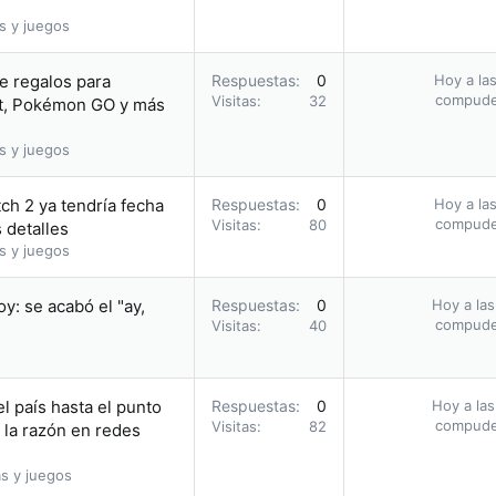
s y juegos
e regalos para
Respuestas
0
Hoy a las
compud
Visitas
32
, Pokémon GO y más
s y juegos
ch 2 ya tendría fecha
Respuestas
0
Hoy a las
compud
Visitas
80
 detalles
s y juegos
: se acabó el "ay,
Respuestas
0
Hoy a las
compud
Visitas
40
l país hasta el punto
Respuestas
0
Hoy a las
compud
Visitas
82
 la razón en redes
s y juegos