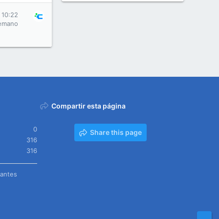
 10:22
emano
Compartir esta página
0
Share this page
316
316
tantes