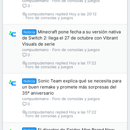
compudemano
Foro de consolas y juegos
0
compudemano
Hoy a las 20:12
Foro de consolas y juegos
Minecraft pone fecha a su versión nativa
Noticia
de Switch 2: llega el 27 de octubre con Vibrant
Visuals de serie
compudemano
Foro de consolas y juegos
0
compudemano
Hoy a las 17:22
Foro de consolas y juegos
Sonic Team explica qué se necesita para
Noticia
un buen remake y promete más sorpresas del
35º aniversario
compudemano
Foro de consolas y juegos
0
compudemano
Hoy a las 17:22
Foro de consolas y juegos
El director de Spider-Man Brand New