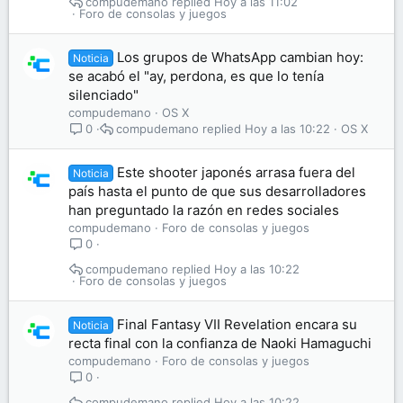
compudemano
Hoy a las 11:02
Foro de consolas y juegos
Los grupos de WhatsApp cambian hoy:
Noticia
se acabó el "ay, perdona, es que lo tenía
silenciado"
compudemano
OS X
compudemano
Hoy a las 10:22
OS X
0
Este shooter japonés arrasa fuera del
Noticia
país hasta el punto de que sus desarrolladores
han preguntado la razón en redes sociales
compudemano
Foro de consolas y juegos
0
compudemano
Hoy a las 10:22
Foro de consolas y juegos
Final Fantasy VII Revelation encara su
Noticia
recta final con la confianza de Naoki Hamaguchi
compudemano
Foro de consolas y juegos
0
compudemano
Hoy a las 10:22