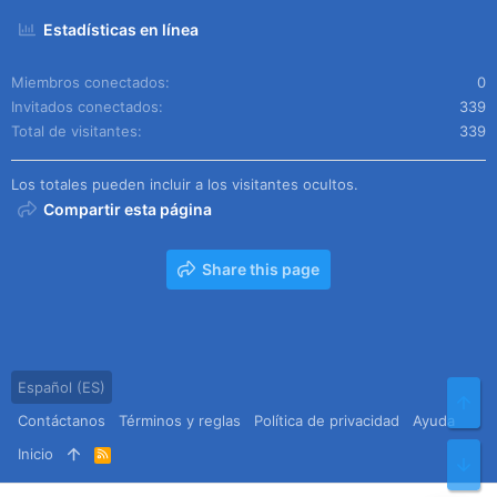
Estadísticas en línea
Miembros conectados
0
Invitados conectados
339
Total de visitantes
339
Los totales pueden incluir a los visitantes ocultos.
Compartir esta página
Share this page
Español (ES)
Arr
Contáctanos
Términos y reglas
Política de privacidad
Ayuda
Inicio
R
Pie
S
S