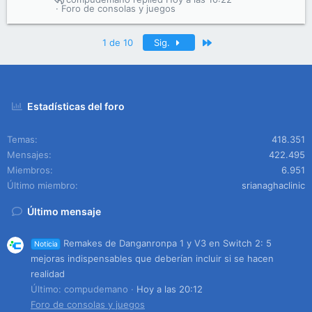
Foro de consolas y juegos
Último
1 de 10
Sig.
Estadísticas del foro
Temas
418.351
Mensajes
422.495
Miembros
6.951
Último miembro
srianaghaclinic
Último mensaje
Remakes de Danganronpa 1 y V3 en Switch 2: 5
Noticia
mejoras indispensables que deberían incluir si se hacen
realidad
Último: compudemano
Hoy a las 20:12
Foro de consolas y juegos