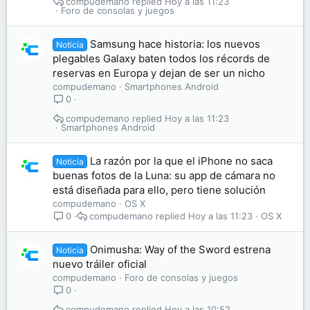
compudemano
Hoy a las 11:23
Foro de consolas y juegos
Samsung hace historia: los nuevos
Noticia
plegables Galaxy baten todos los récords de
reservas en Europa y dejan de ser un nicho
compudemano
Smartphones Android
0
compudemano
Hoy a las 11:23
Smartphones Android
La razón por la que el iPhone no saca
Noticia
buenas fotos de la Luna: su app de cámara no
está diseñada para ello, pero tiene solución
compudemano
OS X
compudemano
Hoy a las 11:23
OS X
0
Onimusha: Way of the Sword estrena
Noticia
nuevo tráiler oficial
compudemano
Foro de consolas y juegos
0
compudemano
Hoy a las 10:52