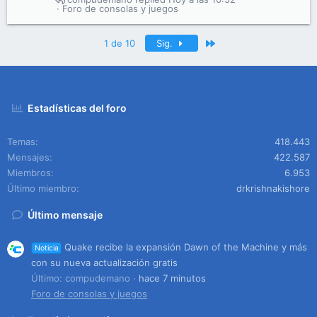
Foro de consolas y juegos
Último
1 de 10
Sig.
Estadísticas del foro
Temas
418.443
Mensajes
422.587
Miembros
6.953
Último miembro
drkrishnakishore
Último mensaje
Quake recibe la expansión Dawn of the Machine y más
Noticia
con su nueva actualización gratis
Último: compudemano
hace 7 minutos
Foro de consolas y juegos