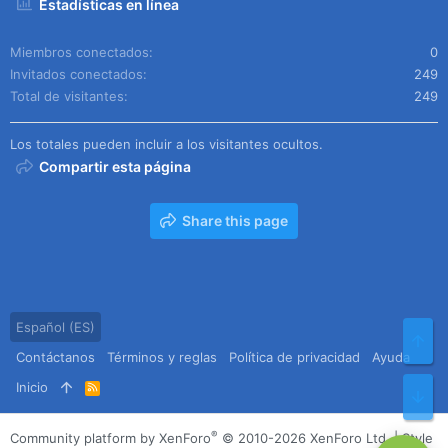
Estadísticas en línea
Miembros conectados
0
Invitados conectados
249
Total de visitantes
249
Los totales pueden incluir a los visitantes ocultos.
Compartir esta página
Share this page
Español (ES)
Arr
Contáctanos
Términos y reglas
Política de privacidad
Ayuda
Inicio
R
Pie
S
S
®
Community platform by XenForo
© 2010-2026 XenForo Ltd.
|
Style