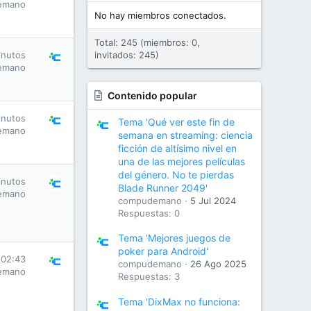
emano
No hay miembros conectados.
Total: 245 (miembros: 0,
inutos
invitados: 245)
emano
Contenido popular
inutos
Tema 'Qué ver este fin de
emano
semana en streaming: ciencia
ficción de altísimo nivel en
una de las mejores películas
del género. No te pierdas
inutos
Blade Runner 2049'
emano
compudemano
5 Jul 2024
Respuestas: 0
Tema 'Mejores juegos de
poker para Android'
 02:43
compudemano
26 Ago 2025
emano
Respuestas: 3
Tema 'DixMax no funciona: