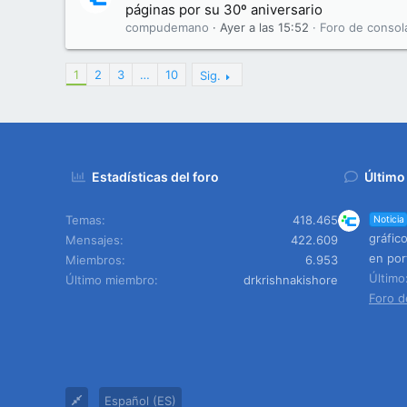
páginas por su 30º aniversario
compudemano
Ayer a las 15:52
Foro de consol
1
2
3
…
10
Sig.
Estadísticas del foro
Último
Temas
418.465
Noticia
gráfic
Mensajes
422.609
en por
Miembros
6.953
Últim
Último miembro
drkrishnakishore
Foro d
Español (ES)