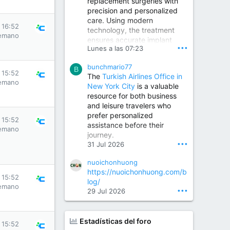
replacement surgeries with
precision and personalized
Children Hospital in Secunderabad | Best Pediatrician in Hyderabad | Neonatologist in Medchal
care. Using modern
Our pediatrician and
s 16:52
technology, the treatment
Neonatologist team at...
emano
ensures accurate implant
www.srianaghaclinic.com
•••
Lunes a las 07:23
placement, reduced pain,
quicker recovery, and
bunchmario77
improved joint function,
B
s 15:52
The
Turkish Airlines Office in
helping patients return to an
emano
New York City
is a valuable
active and comfortable
resource for both business
lifestyle.
and leisure travelers who
prefer personalized
s 15:52
assistance before their
Orthopedic Surgeon in Kondapur | Best Orthopedic Doctor in Kondapur | Dr. M. Ranganath Reddy
emano
journey.
Consult Dr. M. Ranganath
•••
31 Jul 2026
Reddy, the best...
nuoichonhuong
www.drranganathreddy.co
https://nuoichonhuong.com/b
m
s 15:52
log/
emano
•••
29 Jul 2026
Estadísticas del foro
s 15:52