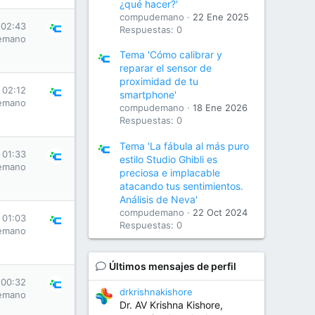
¿qué hacer?'
compudemano
22 Ene 2025
 02:43
Respuestas: 0
emano
Tema 'Cómo calibrar y
reparar el sensor de
proximidad de tu
 02:12
smartphone'
emano
compudemano
18 Ene 2026
Respuestas: 0
Tema 'La fábula al más puro
 01:33
estilo Studio Ghibli es
emano
preciosa e implacable
atacando tus sentimientos.
Análisis de Neva'
compudemano
22 Oct 2024
 01:03
Respuestas: 0
emano
Últimos mensajes de perfil
 00:32
drkrishnakishore
emano
Dr. AV Krishna Kishore,