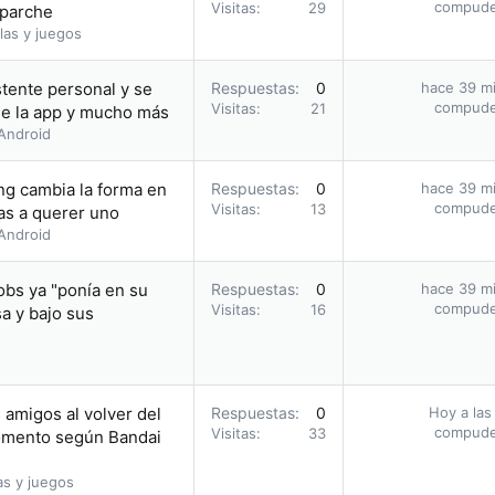
compud
Visitas
29
 parche
las y juegos
tente personal y se
Respuestas
0
hace 39 m
compud
Visitas
21
 de la app y mucho más
Android
ng cambia la forma en
Respuestas
0
hace 39 m
compud
Visitas
13
as a querer uno
Android
obs ya "ponía en su
Respuestas
0
hace 39 m
compud
Visitas
16
sa y bajo sus
 amigos al volver del
Respuestas
0
Hoy a las
compud
Visitas
33
momento según Bandai
as y juegos