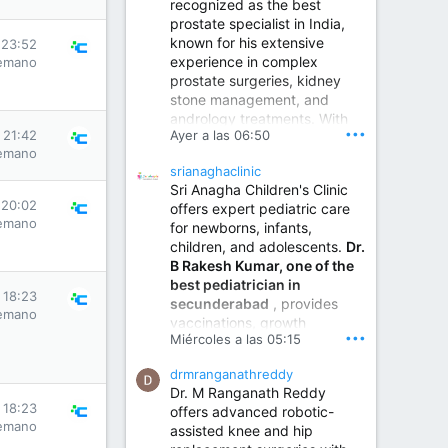
recognized as the best
prostate specialist in India,
known for his extensive
 23:52
experience in complex
emano
prostate surgeries, kidney
stone management, and
andrology treatments. With
•••
Ayer a las 06:50
s 21:42
years of surgical practice and
emano
a strong focus on minimally
srianaghaclinic
invasive and robotic
Sri Anagha Children's Clinic
techniques.
 20:02
offers expert pediatric care
emano
for newborns, infants,
children, and adolescents.
Dr.
Best Urologist in Vijayawada | Urology Specialist in Vijayawada
B Rakesh Kumar, one of the
Dr. A. V. Krishna Kishore,
best pediatrician in
the Best Urologist...
s 18:23
secunderabad
, provides
emano
vaccinations, growth
www.drkrishnakishore.com
•••
Miércoles a las 05:15
monitoring, newborn care,
treatment for childhood
drmranganathreddy
illnesses, nutrition guidance,
Dr. M Ranganath Reddy
and preventive healthcare in
s 18:23
offers advanced robotic-
a child-friendly environment.
emano
assisted knee and hip