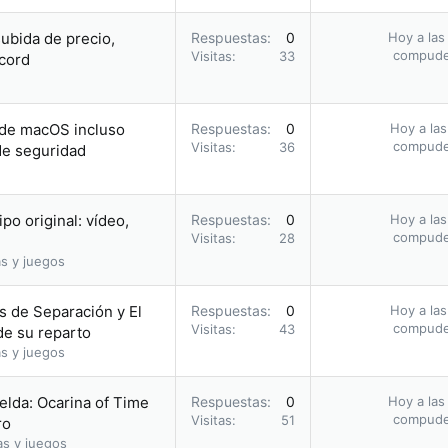
subida de precio,
Respuestas
0
Hoy a las
compud
Visitas
33
cord
 de macOS incluso
Respuestas
0
Hoy a las
compud
Visitas
36
 de seguridad
o original: vídeo,
Respuestas
0
Hoy a las
compud
Visitas
28
s y juegos
as de Separación y El
Respuestas
0
Hoy a las
compud
Visitas
43
de su reparto
s y juegos
elda: Ocarina of Time
Respuestas
0
Hoy a las
compud
Visitas
51
ro
as y juegos