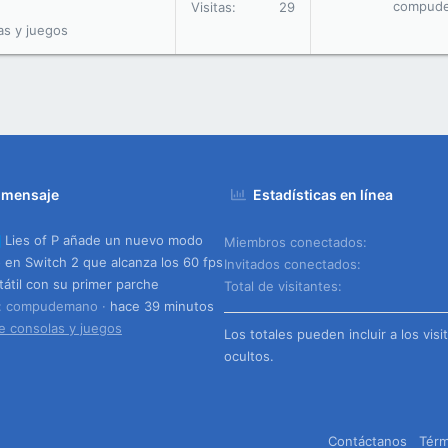
compud
Visitas
29
as y juegos
 mensaje
Estadísticas en línea
Lies of P añade un nuevo modo
Miembros conectados
o en Switch 2 que alcanza los 60 fps
Invitados conectados
tátil con su primer parche
Total de visitantes
o: compudemano
hace 39 minutos
e consolas y juegos
Los totales pueden incluir a los visi
ocultos.
Contáctanos
Térm