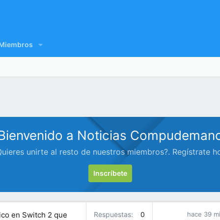
Miembros
Bienvenido a Noticias Compudeman
uieres unirte al resto de nuestros miembros?. Regístrate h
Inscríbete
ico en Switch 2 que
Respuestas
0
hace 39 m