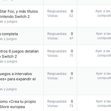
Star Fox, y más títulos
Respuestas
0
Ayer a las
compud
Visitas
52
Nintendo Switch 2
as y juegos
ía completa
Respuestas
0
Ayer a la
compud
Visitas
47
as y juegos
otros 6 juegos detallan
Respuestas
0
Ayer a las
compud
Visitas
71
o Switch 2
as y juegos
uegos a intervalos
Respuestas
0
Ayer a la
compud
Visitas
81
les» para expandir el
as y juegos
romo «Crea tu propio
Respuestas
0
Ayer a la
compud
Visitas
73
 Store europea