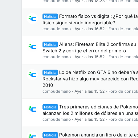
compudemano
Ayer a las 18:23
Foro de consol
Formato físico vs digital: ¿Por qué l
Noticia
físico sigue siendo innegociable?
compudemano
Ayer a las 16:52
Foro de consol
Aliens: Fireteam Elite 2 confirma su
Noticia
Switch 2 y corrige el error del primero
compudemano
Ayer a las 15:52
Foro de consol
Lo de Netflix con GTA 6 no debería
Noticia
Rockstar ya hizo algo muy parecido con R
2010
compudemano
Ayer a las 15:52
Foro de consol
Tres primeras ediciones de Pokémon
Noticia
alcanzan los 2 millones de dólares en una 
compudemano
Ayer a las 15:52
Foro de consol
Pokémon anuncia un libro de arte es
Noticia