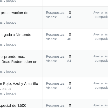
as y juegos
a preservación del
Respuestas
0
Ayer a la
compud
Visitas
54
as y juegos
 llegada a Nintendo
Respuestas
0
Ayer a la
compud
Visitas
46
as y juegos
 sorprendernos.
Respuestas
0
Ayer a la
compud
Visitas
84
ed Dead Redemption en
as y juegos
 Rojo, Azul y Amarillo
Respuestas
0
Ayer a la
compud
Visitas
24
subasta
as y juegos
pecial de 1.500
Respuestas
0
Ayer a la