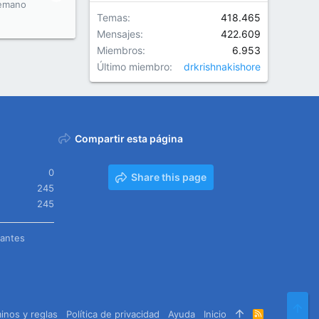
emano
Temas
418.465
Mensajes
422.609
Miembros
6.953
Último miembro
drkrishnakishore
Compartir esta página
0
Share this page
245
245
tantes
Arr
inos y reglas
Política de privacidad
Ayuda
Inicio
R