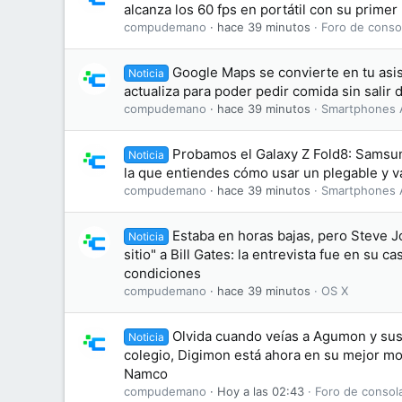
alcanza los 60 fps en portátil con su primer
compudemano
hace 39 minutos
Foro de conso
Google Maps se convierte en tu asis
Noticia
actualiza para poder pedir comida sin salir
compudemano
hace 39 minutos
Smartphones 
Probamos el Galaxy Z Fold8: Samsu
Noticia
la que entiendes cómo usar un plegable y v
compudemano
hace 39 minutos
Smartphones 
Estaba en horas bajas, pero Steve J
Noticia
sitio" a Bill Gates: la entrevista fue en su ca
condiciones
compudemano
hace 39 minutos
OS X
Olvida cuando veías a Agumon y sus
Noticia
colegio, Digimon está ahora en su mejor 
Namco
compudemano
Hoy a las 02:43
Foro de consol