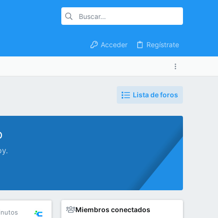
Acceder
Regístrate
Lista de foros
o
oy.
Miembros conectados
inutos