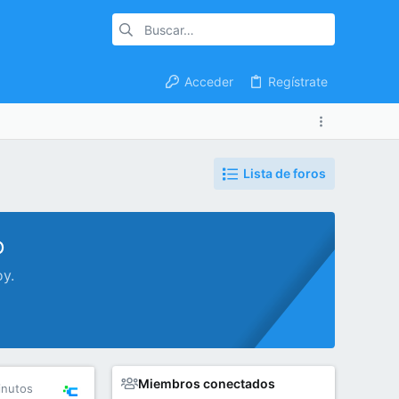
Acceder
Regístrate
Lista de foros
o
oy.
Miembros conectados
inutos