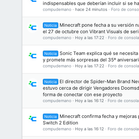
indispensables que deberían incluir si se h
compudemano
hace 24 minutos
Foro de conso
Minecraft pone fecha a su versión na
Noticia
el 27 de octubre con Vibrant Visuals de ser
compudemano
Hoy a las 17:22
Foro de consola
Sonic Team explica qué se necesit
Noticia
y promete más sorpresas del 35º aniversar
compudemano
Hoy a las 17:22
Foro de consola
El director de Spider-Man Brand N
Noticia
estuvo cerca de dirigir Vengadores Doomsd
forma de conectar con ese proyecto
compudemano
Hoy a las 16:12
Foro de consola
Minecraft confirma fecha y mejoras
Noticia
Switch 2 Edition
compudemano
Hoy a las 16:12
Foro de consola