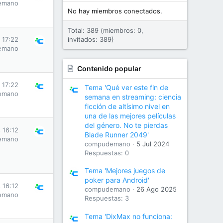
emano
No hay miembros conectados.
Total: 389 (miembros: 0,
 17:22
invitados: 389)
emano
Contenido popular
 17:22
Tema 'Qué ver este fin de
emano
semana en streaming: ciencia
ficción de altísimo nivel en
una de las mejores películas
del género. No te pierdas
 16:12
Blade Runner 2049'
emano
compudemano
5 Jul 2024
Respuestas: 0
Tema 'Mejores juegos de
poker para Android'
 16:12
compudemano
26 Ago 2025
emano
Respuestas: 3
Tema 'DixMax no funciona: