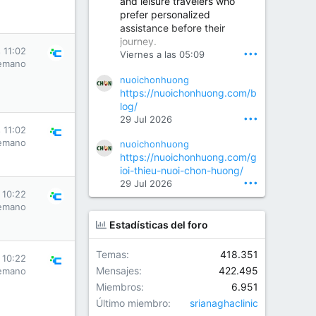
and leisure travelers who
prefer personalized
assistance before their
Orthopedic Surgeon in Kondapur | Best Orthopedic Doctor in Kondapur | Dr. M. Ranganath Reddy
journey.
Consult Dr. M. Ranganath
 11:02
•••
Viernes a las 05:09
Reddy, the best...
emano
nuoichonhuong
www.drranganathreddy.co
https://nuoichonhuong.com/b
m
log/
•••
29 Jul 2026
 11:02
emano
nuoichonhuong
https://nuoichonhuong.com/g
ioi-thieu-nuoi-chon-huong/
•••
29 Jul 2026
 10:22
emano
Estadísticas del foro
Temas
418.351
 10:22
Mensajes
422.495
emano
Miembros
6.951
Último miembro
srianaghaclinic