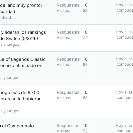
 del año muy pronto:
Respuestas
0
Hoy a las
compud
Visitas
58
scuridad
ndroid
y lideran los rankings
Respuestas
0
Hoy a las
compud
Visitas
57
do Switch (5/8/26)
s y juegos
ue of Legends Classic
Respuestas
0
Hoy a las
compud
Visitas
63
hechizo eliminado en
s y juegos
juego más de 6.700
Respuestas
0
Hoy a las
compud
Visitas
68
ores no lo hubieran
s y juegos
a el Campeonato
Respuestas
0
Hoy a las
compud
Visitas
52