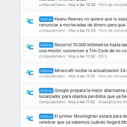
compudemano
Hoy a las 12:42
Foro de consola
Keanu Reeves no quiere que lo sepa
Noticia
renunciar a morteradas de dinero para que 
compudemano
Hoy a las 12:03
Foro de consola
Recorrió 10.000 kilómetros hasta la
Noticia
una misión: convencer a Tim Cook de no co
compudemano
Hoy a las 11:32
OS X
Minecraft recibe la actualización 24
Noticia
compudemano
Hoy a las 11:32
Foro de consola
Google prepara la mejor alternativa 
Noticia
localizador para objetos perdidos que ya ti
compudemano
Hoy a las 11:02
Smartphones An
El primer Moonlighter estará para d
Noticia
celebrar que ya sabemos cuándo llegará Moo