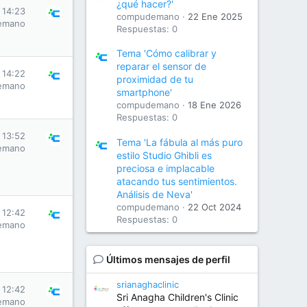
¿qué hacer?'
 14:23
compudemano
22 Ene 2025
emano
Respuestas: 0
Tema 'Cómo calibrar y
reparar el sensor de
 14:22
proximidad de tu
emano
smartphone'
compudemano
18 Ene 2026
Respuestas: 0
 13:52
Tema 'La fábula al más puro
emano
estilo Studio Ghibli es
preciosa e implacable
atacando tus sentimientos.
Análisis de Neva'
compudemano
22 Oct 2024
 12:42
Respuestas: 0
emano
Últimos mensajes de perfil
srianaghaclinic
 12:42
Sri Anagha Children's Clinic
emano