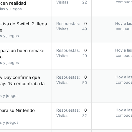
compud
Visitas
22
acen realidad
las y juegos
tiva de Switch 2: llega
Respuestas
0
Hoy a las
compud
Visitas
49
ie
s y juegos
a para un buen remake
Respuestas
0
Hoy a las
compud
Visitas
29
io
s y juegos
ew Day confirma que
Respuestas
0
Hoy a las
compud
Visitas
50
ay: "No encontraba la
s y juegos
 para su Nintendo
Respuestas
0
Hoy a las
compud
Visitas
32
s y juegos