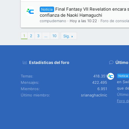
Final Fantasy VII Revelation encara s
Noticia
confianza de Naoki Hamaguchi
compudemano
Hoy a las 10:22
Foro de consola
1
2
3
…
10
Sig.
Estadísticas del foro
Último
Temas
418.351
Noticia
en Swi
Mensajes
422.495
que de
Miembros
6.951
Últim
Último miembro
srianaghaclinic
Foro d