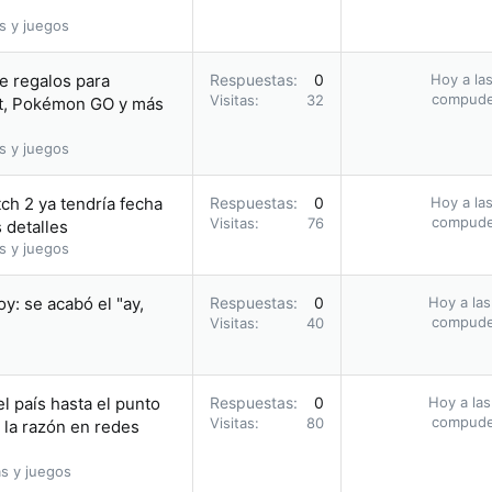
s y juegos
e regalos para
Respuestas
0
Hoy a las
compud
Visitas
32
, Pokémon GO y más
s y juegos
ch 2 ya tendría fecha
Respuestas
0
Hoy a las
compud
Visitas
76
 detalles
s y juegos
: se acabó el "ay,
Respuestas
0
Hoy a las
compud
Visitas
40
l país hasta el punto
Respuestas
0
Hoy a las
compud
Visitas
80
 la razón en redes
s y juegos