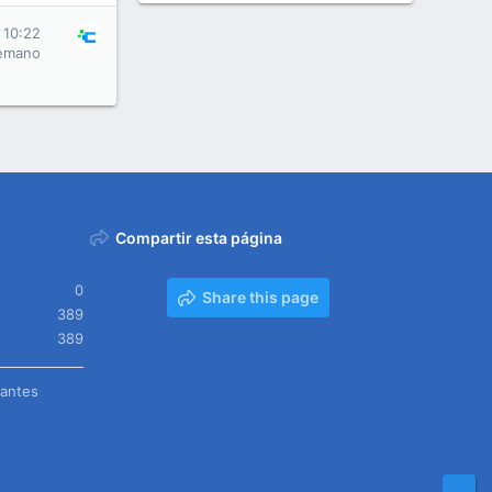
 10:22
emano
Compartir esta página
0
Share this page
389
389
tantes