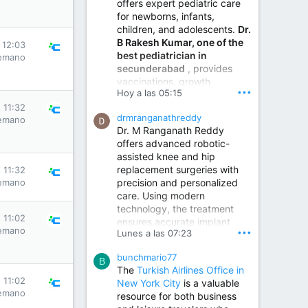
offers expert pediatric care
for newborns, infants,
children, and adolescents.
Dr.
B Rakesh Kumar, one of the
 12:03
best pediatrician in
emano
secunderabad
, provides
vaccinations, growth
•••
Hoy a las 05:15
monitoring, newborn care,
treatment for childhood
 11:32
drmranganathreddy
emano
illnesses, nutrition guidance,
Dr. M Ranganath Reddy
and preventive healthcare in
offers advanced robotic-
a child-friendly environment.
assisted knee and hip
replacement surgeries with
 11:32
precision and personalized
emano
Children Hospital in Secunderabad | Best Pediatrician in Hyderabad | Neonatologist in Medchal
care. Using modern
Our pediatrician and
technology, the treatment
Neonatologist team at...
 11:02
ensures accurate implant
www.srianaghaclinic.com
emano
•••
Lunes a las 07:23
placement, reduced pain,
quicker recovery, and
bunchmario77
improved joint function,
B
The
Turkish Airlines Office in
helping patients return to an
 11:02
New York City
is a valuable
active and comfortable
emano
resource for both business
lifestyle.