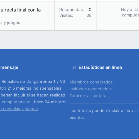
u recta final con la
Respuestas
0
Hoy a las
compud
Visitas
38
s y juegos
 mensaje
Estadísticas en línea
Remakes de Danganronpa 1 y V3
Miembros conectados
tch 2: 5 mejoras indispensables
Invitados conectados
berían incluir si se hacen realidad
Total de visitantes
o: compudemano
hace 24 minutos
e consolas y juegos
Los totales pueden incluir a los visi
ocultos.