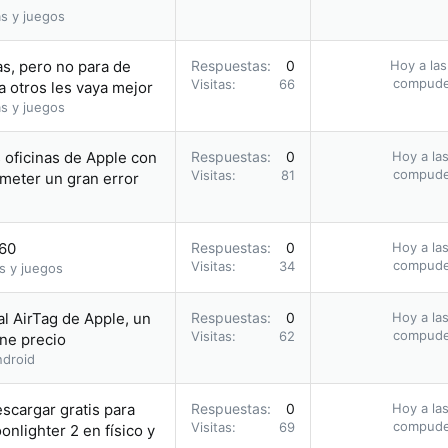
s y juegos
s, pero no para de
Respuestas
0
Hoy a las
compud
Visitas
66
a otros les vaya mejor
s y juegos
s oficinas de Apple con
Respuestas
0
Hoy a las
compud
Visitas
81
meter un gran error
.60
Respuestas
0
Hoy a las
compud
Visitas
34
s y juegos
al AirTag de Apple, un
Respuestas
0
Hoy a las
compud
Visitas
62
ene precio
droid
escargar gratis para
Respuestas
0
Hoy a las
compud
Visitas
69
nlighter 2 en físico y