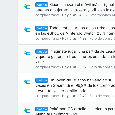
Xiaomi lanzará el móvil más original
Noticia
puedes dibujar en la trasera y brilla en la o
compudemano
Hoy a las 14:23
Smartphones A
Todos estos juegos están rebajados 
Noticia
en las eShop de Nintendo Switch 2 / Ninten
compudemano
Hoy a las 14:22
Foro de consola
Imagínate jugar una partida de Leag
Noticia
y que te ganen en tres minutos usando un 
2012
compudemano
Hoy a las 13:52
Foro de consola
Un joven de 18 años ha vendido su 
Noticia
veces en Steam. Si el 99,9% de los comprad
devuelto, ya sería millonario
compudemano
Hoy a las 12:42
Foro de consola
Pokémon GO detalla sus planes par
Noticia
Mundial Pokémon 2026