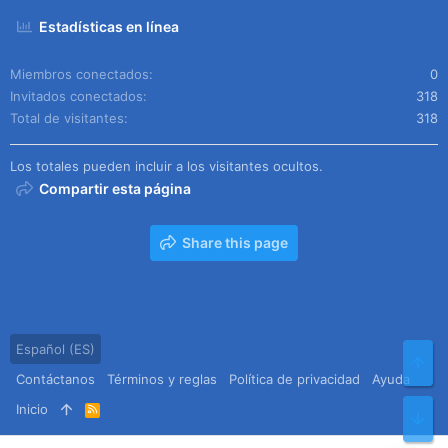
Estadísticas en línea
Miembros conectados
0
Invitados conectados
318
Total de visitantes
318
Los totales pueden incluir a los visitantes ocultos.
Compartir esta página
Share this page
Español (ES)
Arr
Contáctanos
Términos y reglas
Política de privacidad
Ayuda
Inicio
R
Pie
S
S