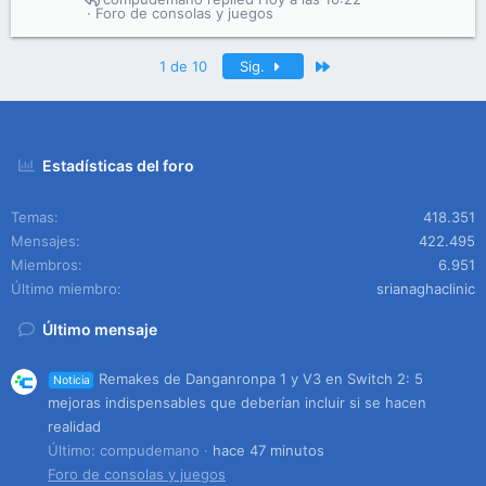
Foro de consolas y juegos
Último
1 de 10
Sig.
Estadísticas del foro
Temas
418.351
Mensajes
422.495
Miembros
6.951
Último miembro
srianaghaclinic
Último mensaje
Remakes de Danganronpa 1 y V3 en Switch 2: 5
Noticia
mejoras indispensables que deberían incluir si se hacen
realidad
Último: compudemano
hace 47 minutos
Foro de consolas y juegos