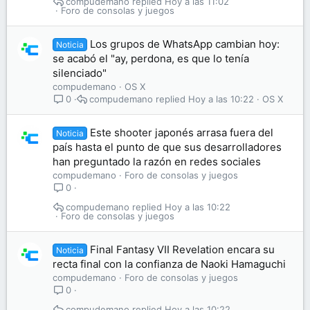
compudemano
Hoy a las 11:02
Foro de consolas y juegos
Los grupos de WhatsApp cambian hoy:
Noticia
se acabó el "ay, perdona, es que lo tenía
silenciado"
compudemano
OS X
compudemano
Hoy a las 10:22
OS X
0
Este shooter japonés arrasa fuera del
Noticia
país hasta el punto de que sus desarrolladores
han preguntado la razón en redes sociales
compudemano
Foro de consolas y juegos
0
compudemano
Hoy a las 10:22
Foro de consolas y juegos
Final Fantasy VII Revelation encara su
Noticia
recta final con la confianza de Naoki Hamaguchi
compudemano
Foro de consolas y juegos
0
compudemano
Hoy a las 10:22