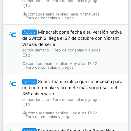
compudemano
Foro de consolas y juegos
0
compudemano
hace 47 minutos
Foro de consolas y juegos
Minecraft pone fecha a su versión nativa
Noticia
de Switch 2: llega el 27 de octubre con Vibrant
Visuals de serie
compudemano
Foro de consolas y juegos
0
compudemano
Hoy a las 17:22
Foro de consolas y juegos
Sonic Team explica qué se necesita para
Noticia
un buen remake y promete más sorpresas del
35º aniversario
compudemano
Foro de consolas y juegos
0
compudemano
Hoy a las 17:22
Foro de consolas y juegos
El director de Spider-Man Brand New